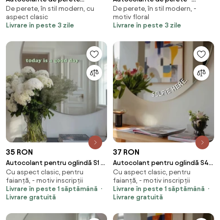
De perete, în stil modern, cu
De perete, în stil modern, -
Mandala roz
Mandala crem- maro
aspect clasic
motiv floral
Livrare în peste 3 zile
Livrare în peste 3 zile
35 RON
37 RON
Autocolant pentru oglindă S1 –
Autocolant pentru oglindă S49
Cu aspect clasic, pentru
Cu aspect clasic, pentru
Today is good day
– SELFIE HERE. (round) ,8
faianță, - motiv inscripții
faianță, - motiv inscripții
Livrare în peste 1 săptămână
Livrare în peste 1 săptămână
Livrare gratuită
Livrare gratuită