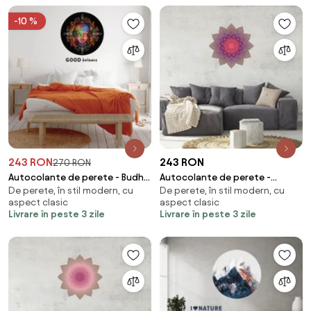
-10 %
243 RON
243 RON
270 RON
Autocolante de perete - Budha
Autocolante de perete -
De perete, în stil modern, cu
De perete, în stil modern, cu
cu inscripție
Mandala maro - violet
aspect clasic
aspect clasic
Livrare în peste 3 zile
Livrare în peste 3 zile