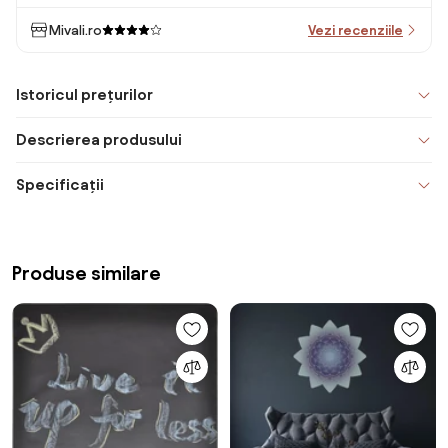
Mivali.ro
Vezi recenziile
Istoricul prețurilor
Descrierea produsului
Specificații
Produse similare