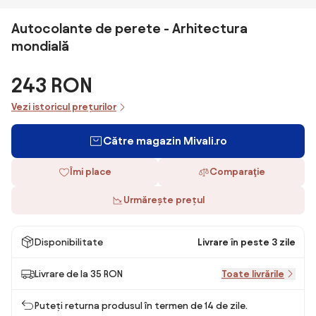
Autocolante de perete - Arhitectura
mondială
243 RON
Vezi istoricul prețurilor
Către magazin Mivali.ro
Îmi place
Comparaţie
Urmărește prețul
Disponibilitate
Livrare în peste 3 zile
Livrare de la 35 RON
Toate livrările
Puteți returna produsul în termen de 14 de zile.