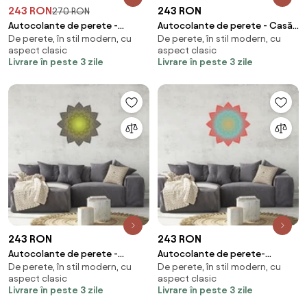
243 RON
243 RON
270 RON
Autocolante de perete -
Autocolante de perete - Casă
De perete, în stil modern, cu
De perete, în stil modern, cu
Galaxia cu inscripție
dulce casă
aspect clasic
aspect clasic
Livrare în peste 3 zile
Livrare în peste 3 zile
243 RON
243 RON
Autocolante de perete -
Autocolante de perete-
De perete, în stil modern, cu
De perete, în stil modern, cu
Mandala verde
Mandala - roșu - albastru
aspect clasic
aspect clasic
Livrare în peste 3 zile
Livrare în peste 3 zile