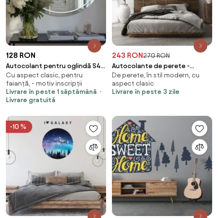
128 RON
243 RON
270 RON
Autocolant pentru oglindă S41
Autocolante de perete -
Cu aspect clasic, pentru
De perete, în stil modern, cu
– CD-R
Pădurea spațială cu inscripție
faianță, - motiv inscripții
aspect clasic
Livrare în peste 1 săptămână
Livrare în peste 3 zile
Livrare gratuită
-10 %