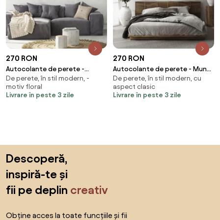
270 RON
270 RON
Autocolante de perete -
Autocolante de perete - Munții
De perete, în stil modern, -
De perete, în stil modern, cu
Mandala maro - roz
cu inscripție
motiv floral
aspect clasic
Livrare în peste 3 zile
Livrare în peste 3 zile
Sari peste subsol, revino la începutul paginii
Descoperă,
inspiră-te și
fii pe deplin
creativ
Obține acces la toate funcțiile și fii