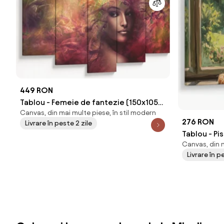
449 RON
Tablou - Femeie de fantezie (150x105
Canvas, din mai multe piese, în stil modern
cm)
276 RON
Livrare în peste 2 zile
Tablou - Pi
Canvas, din m
Livrare în p