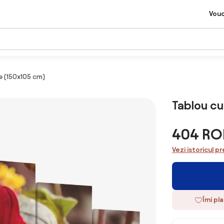
Vou
e (150x105 cm)
Tablou cu
404 RO
Vezi istoricul pr
Îmi pl