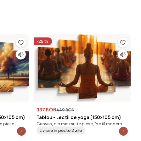
-25 %
337 RON
449 RON
50x105 cm)
Tablou - Lecții de yoga (150x105 cm)
e piese
Canvas, din mai multe piese, în stil modern
Livrare în peste 2 zile