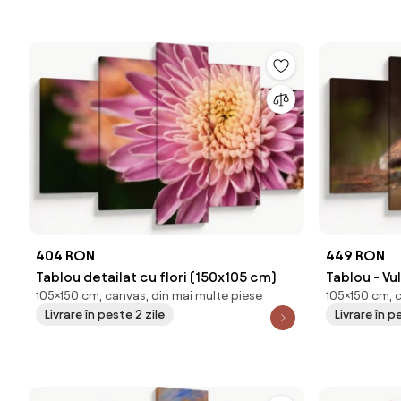
404 RON
449 RON
Tablou detailat cu flori (150x105 cm)
Tablou - Vu
105×150 cm, canvas, din mai multe piese
105×150 cm, 
Livrare în peste 2 zile
Livrare în p