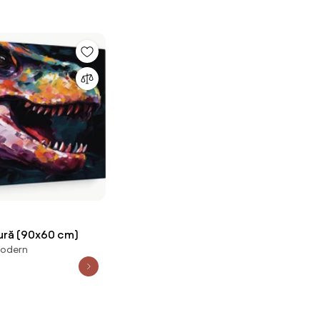
tură (90x60 cm)
modern