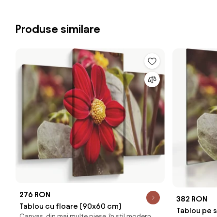
Produse similare
276 RON
382 RON
Tablou cu floare (90x60 cm)
Tablou pe s
Canvas, din mai multe piese, în stil modern