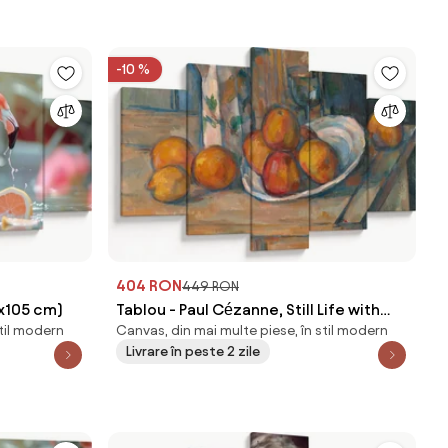
-10 %
404 RON
449 RON
0x105 cm)
Tablou - Paul Cézanne, Still Life with
stil modern
Canvas, din mai multe piese, în stil modern
Milk Jug and Fruit, reproducere
Livrare în peste 2 zile
(150x105 cm)