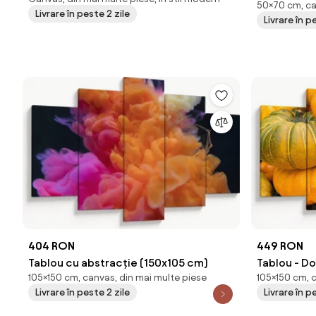
50×70 cm, ca
Livrare în peste 2 zile
Livrare în p
404 RON
449 RON
Tablou cu abstracție (150x105 cm)
Tablou - D
105×150 cm, canvas, din mai multe piese
105×150 cm, 
cm)
Livrare în peste 2 zile
Livrare în p