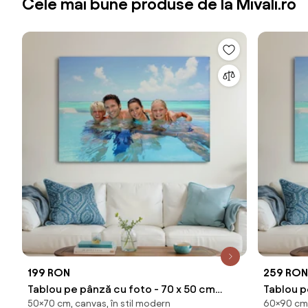
Cele mai bune produse de la Mivali.ro
199 RON
259 RON
Tablou pe pânză cu foto - 70 x 50 cm
Tablou pe pâ
50×70 cm, canvas, în stil modern
60×90 cm,
(70x50 cm)
(90x60 