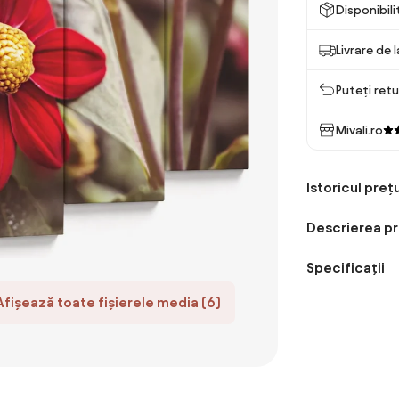
Disponibil
Livrare de 
Puteți retu
Mivali.ro
Istoricul prețu
Descrierea pr
Specificații
Afișează toate fișierele media (6)