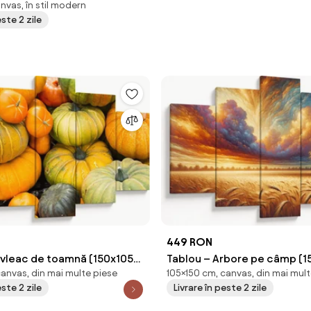
nvas, în stil modern
este 2 zile
449 RON
ovleac de toamnă (150x105
Tablou – Arbore pe câmp (1
canvas, din mai multe piese
105×150 cm, canvas, din mai mult
este 2 zile
Livrare în peste 2 zile