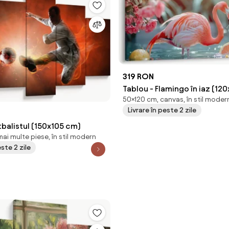
319 RON
Tablou - Flamingo în iaz (12
50×120 cm, canvas, în stil moder
Livrare în peste 2 zile
tbalistul (150x105 cm)
ai multe piese, în stil modern
este 2 zile