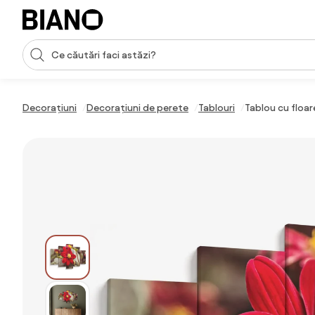
Sari peste navigare, accesează conținutul
Introducerea căutării
Sari peste conținut, mergi la subsol
Decorațiuni
Decorațiuni de perete
Tablouri
Tablou cu floar