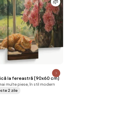
sică la fereastră (90x60 cm)
ai multe piese, în stil modern
este 2 zile