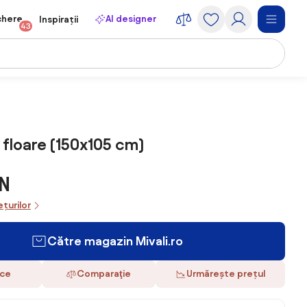
chere
AI designer
Inspirații
43
 floare (150x105 cm)
N
ețurilor
Către magazin Mivali.ro
ace
Comparaţie
Urmărește prețul