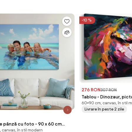
-10 %
276 RON
307 RON
Tablou - Dinozaur, pic
60×90 cm, canvas, în stil 
Livrare în peste 2 zile
nză cu foto - 90 x 60 cm
 canvas, în stil modern
cm)