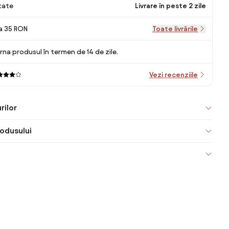
itate
Livrare în peste 2 zile
la 35 RON
Toate livrările
rna produsul în termen de 14 de zile.
Vezi recenziile
rilor
odusului