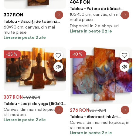
404 RON
Tablou - Putera de bărbat
105×150 cm, canvas, din mai
307 RON
(150x105 cm)
multe piese
Tablou - Biscuiți de toamnă
Disponibil în 2 e-shop-uri
60×90 cm, canvas, din mai
(90x60 cm)
Livrare în peste 2 zile
multe piese
Livrare în peste 2 zile
-25 %
-10 %
337 RON
449 RON
Tablou - Lecții de yoga (150x105
Canvas, din mai multe piese, în
276 RON
cm)
307 RON
stil modern
Tablou - Abstract Ink Art
Livrare în peste 2 zile
Canvas, din mai multe piese, în
(90x60 cm)
stil modern
Livrare în peste 2 zile