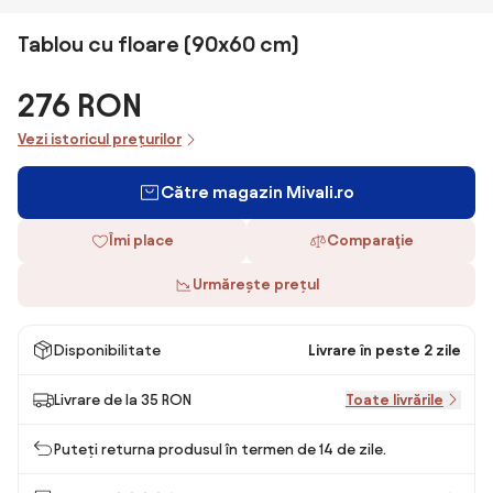
Tablou cu floare (90x60 cm)
276 RON
Vezi istoricul prețurilor
Către magazin Mivali.ro
Îmi place
Comparaţie
Urmărește prețul
Disponibilitate
Livrare în peste 2 zile
Livrare de la 35 RON
Toate livrările
Puteți returna produsul în termen de 14 de zile.