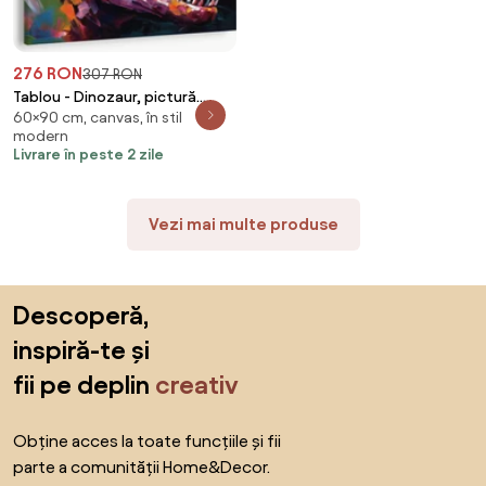
276 RON
307 RON
Tablou - Dinozaur, pictură
60×90 cm, canvas, în stil
(90x60 cm)
modern
Livrare în peste 2 zile
Vezi mai multe produse
Sari peste subsol, revino la începutul paginii
Descoperă,
inspiră-te și
fii pe deplin
creativ
Obține acces la toate funcțiile și fii
parte a comunității Home&Decor.