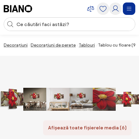
Sari peste navigare, accesează conținutul
Introducerea căutării
Sari peste conținut, mergi la subsol
Decorațiuni
Decorațiuni de perete
Tablouri
Tablou cu floare (9
Afișează toate fișierele media (6)