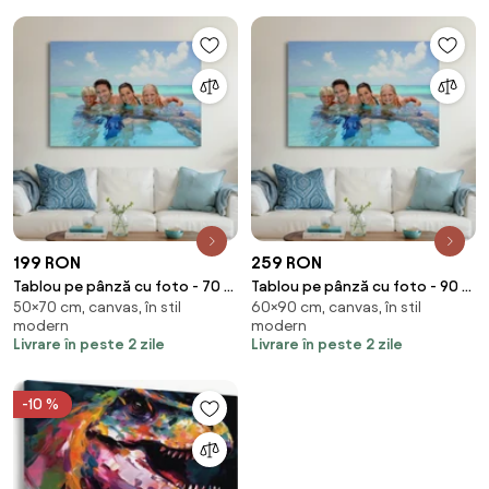
199 RON
259 RON
Tablou pe pânză cu foto - 70 x
Tablou pe pânză cu foto - 90 x
50×70 cm, canvas, în stil
60×90 cm, canvas, în stil
50 cm (70x50 cm)
60 cm (90x60 cm)
modern
modern
Livrare în peste 2 zile
Livrare în peste 2 zile
-10 %