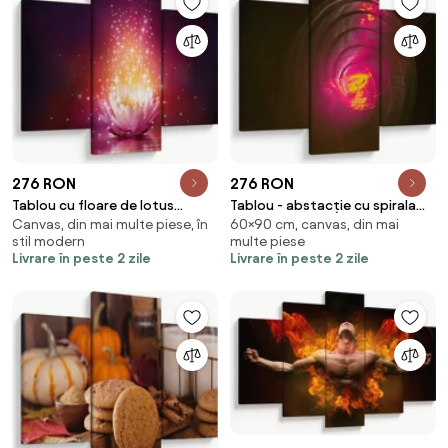
276 RON
276 RON
Tablou cu floare de lotus
Tablou - abstacție cu spirala
Canvas, din mai multe piese, în
60×90 cm, canvas, din mai
(90x60 cm)
(90x60 cm)
stil modern
multe piese
Livrare în peste 2 zile
Livrare în peste 2 zile