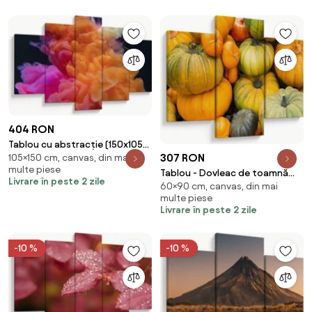
404 RON
Tablou cu abstracție (150x105
307 RON
105×150 cm, canvas, din mai
cm)
multe piese
Tablou - Dovleac de toamnă
Livrare în peste 2 zile
60×90 cm, canvas, din mai
(90x60 cm)
multe piese
Livrare în peste 2 zile
-10 %
-10 %