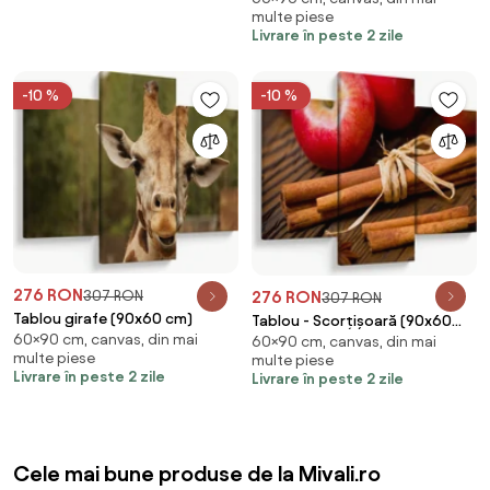
multe piese
reproducere (90x60 cm)
Livrare în peste 2 zile
-10 %
-10 %
276 RON
276 RON
307 RON
307 RON
Tablou girafe (90x60 cm)
Tablou - Scorțișoară (90x60
60×90 cm, canvas, din mai
60×90 cm, canvas, din mai
cm)
multe piese
multe piese
Livrare în peste 2 zile
Livrare în peste 2 zile
Cele mai bune produse de la Mivali.ro