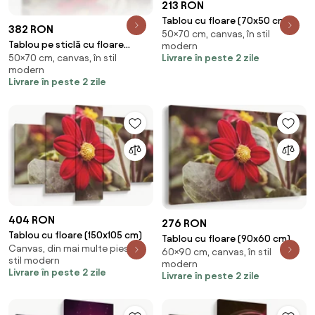
213 RON
Tablou cu floare (70x50 cm)
382 RON
50×70 cm, canvas, în stil
Tablou pe sticlă cu floare
modern
Livrare în peste 2 zile
50×70 cm, canvas, în stil
(70x50 cm)
modern
Livrare în peste 2 zile
404 RON
276 RON
Tablou cu floare (150x105 cm)
Tablou cu floare (90x60 cm)
Canvas, din mai multe piese, în
60×90 cm, canvas, în stil
stil modern
modern
Livrare în peste 2 zile
Livrare în peste 2 zile