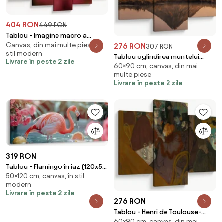
404 RON
449 RON
Tablou - Imagine macro a
Canvas, din mai multe piese, în
276 RON
biletului (150x105 cm)
307 RON
stil modern
Tablou oglindirea muntelui
Livrare în peste 2 zile
60×90 cm, canvas, din mai
Taranaki, Noua Zeelanda
multe piese
(90x60 cm)
Livrare în peste 2 zile
319 RON
Tablou - Flamingo în iaz (120x50
50×120 cm, canvas, în stil
cm)
modern
Livrare în peste 2 zile
276 RON
Tablou - Henri de Toulouse-
60×90 cm, canvas, din mai
Lautrec, At the Moulin Rouge,