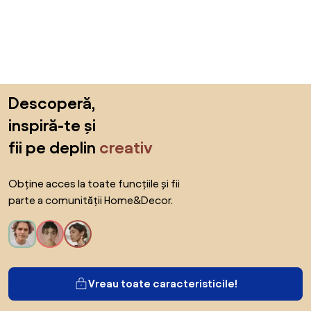
Sari peste subsol, revino la începutul paginii
Descoperă,
inspiră-te și
fii pe deplin
creativ
Obține acces la toate funcțiile și fii
parte a comunității Home&Decor.
Vreau toate caracteristicile!