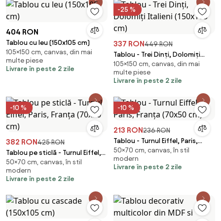
-25 %
404 RON
Tablou cu leu (150x105 cm)
337 RON
449 RON
105×150 cm, canvas, din mai
Tablou - Trei Dinți, Dolomiți
multe piese
105×150 cm, canvas, din mai
Italieni (150x105 cm)
Livrare în peste 2 zile
multe piese
Livrare în peste 2 zile
-10 %
-10 %
213 RON
236 RON
Tablou - Turnul Eiffel, Paris,
382 RON
425 RON
50×70 cm, canvas, în stil
Franța (70x50 cm)
Tablou pe sticlă - Turnul Eiffel,
modern
50×70 cm, canvas, în stil
Paris, Franța (70x50 cm)
Livrare în peste 2 zile
modern
Livrare în peste 2 zile