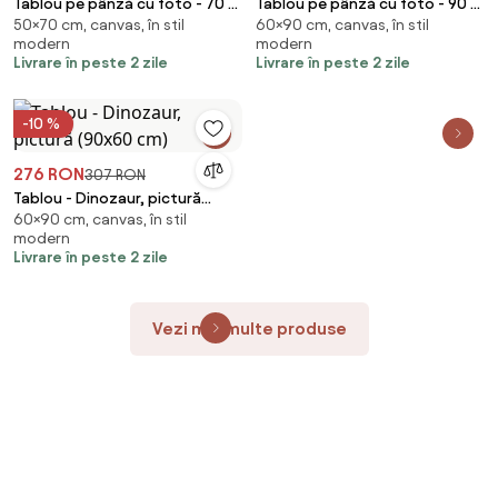
Tablou pe pânză cu foto - 70 x
Tablou pe pânză cu foto - 90 x
50×70 cm, canvas, în stil
60×90 cm, canvas, în stil
50 cm (70x50 cm)
60 cm (90x60 cm)
modern
modern
Livrare în peste 2 zile
Livrare în peste 2 zile
-10 %
276 RON
307 RON
Tablou - Dinozaur, pictură
60×90 cm, canvas, în stil
(90x60 cm)
modern
Livrare în peste 2 zile
Vezi mai multe produse