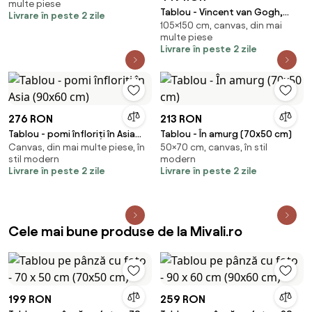
multe piese
Tablou - Vincent van Gogh,
Livrare în peste 2 zile
105×150 cm, canvas, din mai
Flower Beds in Holland,
multe piese
reproducere (150x105 cm)
Livrare în peste 2 zile
276 RON
213 RON
Tablou - pomi înfloriți în Asia
Tablou - În amurg (70x50 cm)
Canvas, din mai multe piese, în
50×70 cm, canvas, în stil
(90x60 cm)
stil modern
modern
Livrare în peste 2 zile
Livrare în peste 2 zile
Cele mai bune produse de la Mivali.ro
199 RON
259 RON