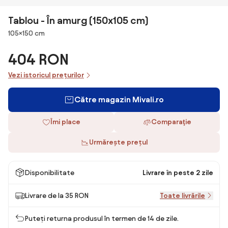
Tablou - În amurg (150x105 cm)
Dimensiuni
105×150 cm
404 RON
Vezi istoricul prețurilor
Către magazin Mivali.ro
Îmi place
Comparaţie
Urmărește prețul
Disponibilitate
Livrare în peste 2 zile
Livrare de la 35 RON
Toate livrările
Puteți returna produsul în termen de 14 de zile.