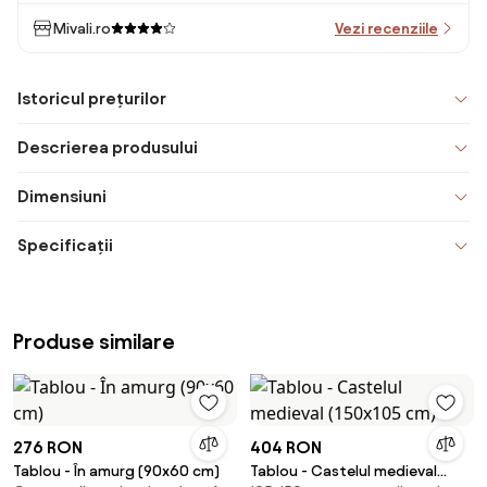
Mivali.ro
Vezi recenziile
Istoricul prețurilor
Descrierea produsului
Dimensiuni
Specificații
Produse similare
276 RON
404 RON
Tablou - În amurg (90x60 cm)
Tablou - Castelul medieval