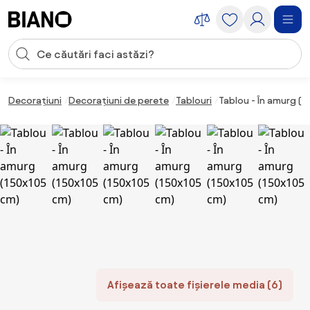
Sari peste navigare, accesează conținutul
Introducerea căutării
Sari peste conținut, mergi la subsol
Decorațiuni
Decorațiuni de perete
Tablouri
Tablou - În amurg (1
Afișează toate fișierele media (6)