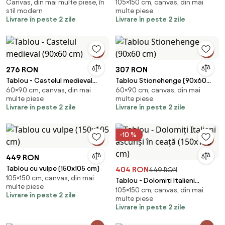
Canvas, din mai multe piese, în
105×150 cm, canvas, din mai
(150x105 cm)
stil modern
multe piese
Livrare în peste 2 zile
Livrare în peste 2 zile
276 RON
307 RON
Tablou - Castelul medieval
Tablou Stionehenge (90x60
60×90 cm, canvas, din mai
60×90 cm, canvas, din mai
(90x60 cm)
cm)
multe piese
multe piese
Livrare în peste 2 zile
Livrare în peste 2 zile
-10 %
449 RON
Tablou cu vulpe (150x105 cm)
404 RON
449 RON
105×150 cm, canvas, din mai
Tablou - Dolomiți Italieni
multe piese
105×150 cm, canvas, din mai
ascunși în ceață (150x105 cm)
Livrare în peste 2 zile
multe piese
Livrare în peste 2 zile