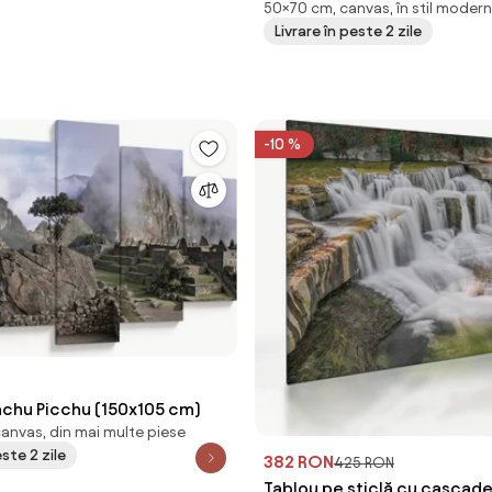
50×70 cm, canvas, în stil modern
(70x50 cm)
Livrare în peste 2 zile
-10 %
achu Picchu (150x105 cm)
canvas, din mai multe piese
este 2 zile
382 RON
425 RON
Tablou pe sticlă cu cascad