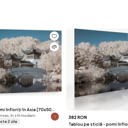
i înfloriți în Asia (70x50
nvas, în stil modern
382 RON
este 2 zile
Tablou pe sticlă - pomi înflor