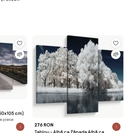
150x105 cm)
e piese
276 RON
Tablou - Albă ca Zăpada Albă ca