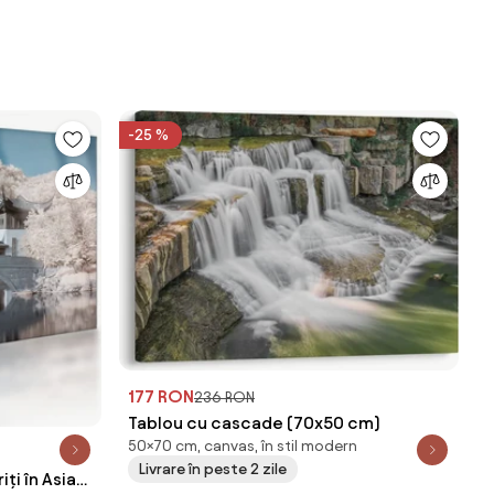
-25 %
177 RON
236 RON
Tablou cu cascade (70x50 cm)
50×70 cm, canvas, în stil modern
Livrare în peste 2 zile
iți în Asia