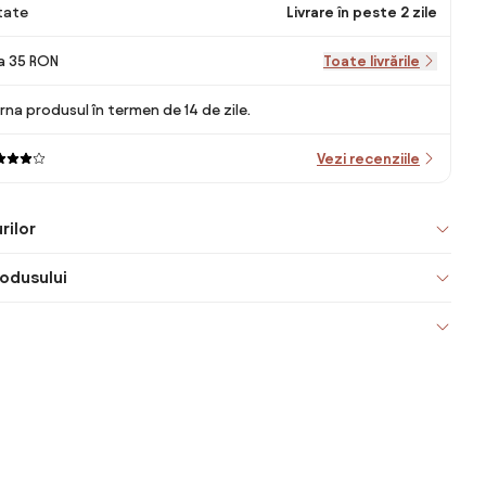
itate
Livrare în peste 2 zile
la 35 RON
Toate livrările
rna produsul în termen de 14 de zile.
Vezi recenziile
rilor
odusului