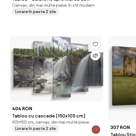
Canvas, din mai multe piese, în stil modern
Smarald (90x60 cm)
Livrare în peste 2 zile
404 RON
Tablou cu cascade (150x105 cm)
105×150 cm, canvas, din mai multe piese
307 RON
Livrare în peste 2 zile
Tablou Sti