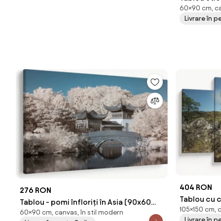
60×90 cm, ca
Livrare în p
404 RON
276 RON
Tablou cu 
Tablou - pomi înfloriți în Asia (90x60
105×150 cm, 
cm)
60×90 cm, canvas, în stil modern
cm)
Livrare în p