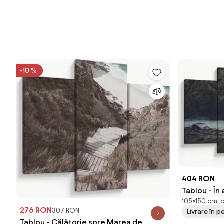
-10 %
404 RON
Tablou - În
105×150 cm, 
276 RON
307 RON
Livrare în p
Tablou - Călătorie spre Marea de