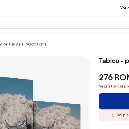
Vou
floriți în Asia (90x60 cm)
Tablou - p
276 RO
Vezi istoricul pr
Îmi pl