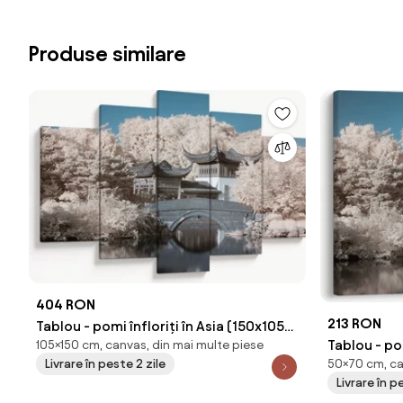
Produse similare
404 RON
213 RON
Tablou - pomi înfloriți în Asia (150x105
Tablou - pom
105×150 cm, canvas, din mai multe piese
cm)
50×70 cm, ca
Livrare în peste 2 zile
cm)
Livrare în p