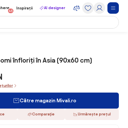
chere
AI designer
Inspirații
45
omi înfloriți în Asia (90x60 cm)
N
ețurilor
Către magazin Mivali.ro
ace
Comparaţie
Urmărește prețul