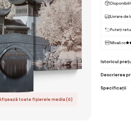
Disponibil
Livrare de 
Puteți retu
Mivali.ro
Istoricul prețu
Descrierea pr
Specificații
Afișează toate fișierele media (6)