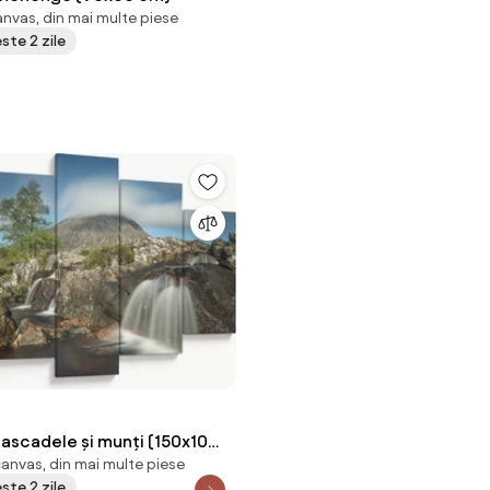
nvas, din mai multe piese
este 2 zile
cascadele și munți (150x105
canvas, din mai multe piese
este 2 zile