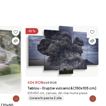
-10 %
404 RON
449 RON
Tablou - Erupție vulcanică (150x105 cm)
105×150 cm, canvas, din mai multe piese
Livrare în peste 2 zile
e (70x50