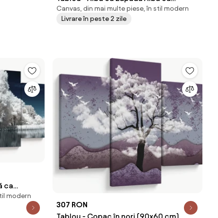
Canvas, din mai multe piese, în stil modern
Zăpada Copaci (90x60 cm)
Livrare în peste 2 zile
ă ca
stil modern
)
307 RON
Tablou - Copac în nori (90x60 cm)