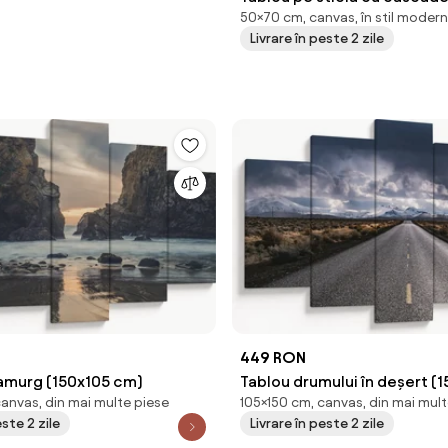
50×70 cm, canvas, în stil modern
cm)
Livrare în peste 2 zile
449 RON
 amurg (150x105 cm)
Tablou drumului în deșert (
canvas, din mai multe piese
105×150 cm, canvas, din mai mult
este 2 zile
Livrare în peste 2 zile