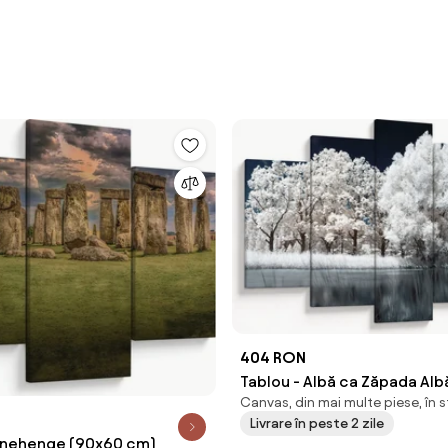
404 RON
Tablou - Albă ca Zăpada Alb
Canvas, din mai multe piese, în 
Zăpada Copaci (150x105 cm
Livrare în peste 2 zile
onehenge (90x60 cm)