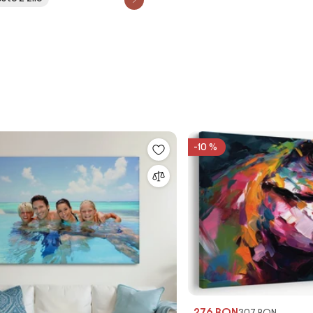
-10 %
276 RON
307 RON