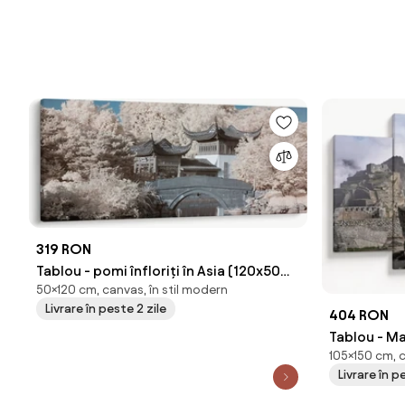
319 RON
Tablou - pomi înfloriți în Asia (120x50
50×120 cm, canvas, în stil modern
cm)
Livrare în peste 2 zile
404 RON
Tablou - M
105×150 cm, 
Livrare în p