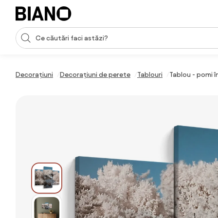
Sari peste navigare, accesează conținutul
Introducerea căutării
Sari peste conținut, mergi la subsol
Decorațiuni
Decorațiuni de perete
Tablouri
Tablou - pomi în