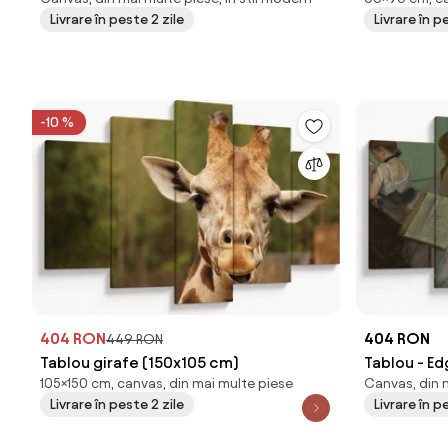
Livrare în peste 2 zile
Livrare în p
-10 %
404 RON
404 RON
449 RON
Tablou girafe (150x105 cm)
Tablou - E
105×150 cm, canvas, din mai multe piese
Canvas, din m
reproducer
Livrare în peste 2 zile
Livrare în p