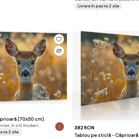
Livrare în peste 2 zile
ăprioară (70x50 cm)
nvas, în stil modern
382 RON
este 2 zile
Tablou pe sticlă - Căprioar