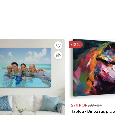
-10 %
276 RON
307 RON
Tablou - Dinozaur, pic