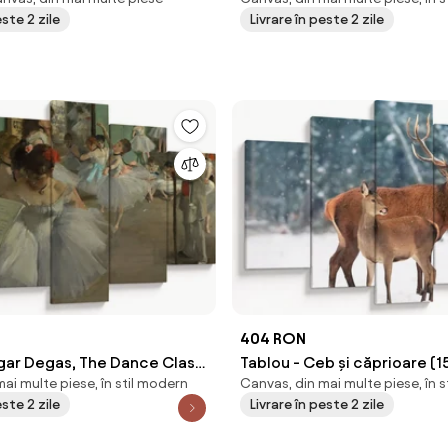
este 2 zile
Livrare în peste 2 zile
404 RON
dgar Degas, The Dance Class,
Tablou - Ceb și căprioare (
ai multe piese, în stil modern
Canvas, din mai multe piese, în 
e (150x105 cm)
este 2 zile
Livrare în peste 2 zile