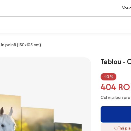
Vou
b în poină (150x105 cm)
Tablou - C
-10 %
404 RO
Cel mai bun preț
Îmi pl