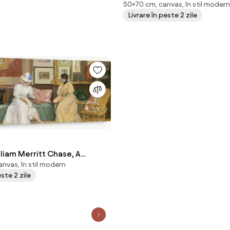
50×70 cm, canvas, în stil modern
cm)
Livrare în peste 2 zile
lliam Merritt Chase, A
nvas, în stil modern
ll, reproducere (120x50 cm)
este 2 zile