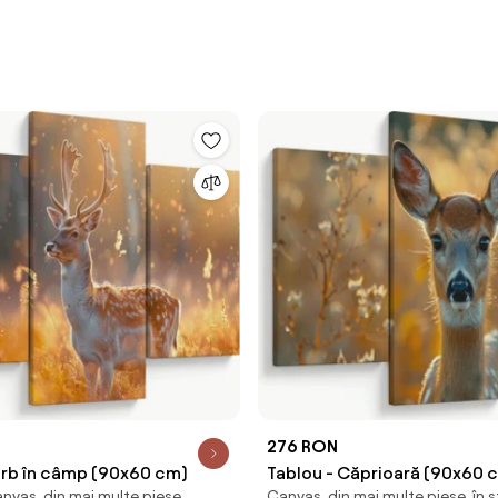
276 RON
erb în câmp (90x60 cm)
Tablou - Căprioară (90x60 
nvas, din mai multe piese
Canvas, din mai multe piese, în 