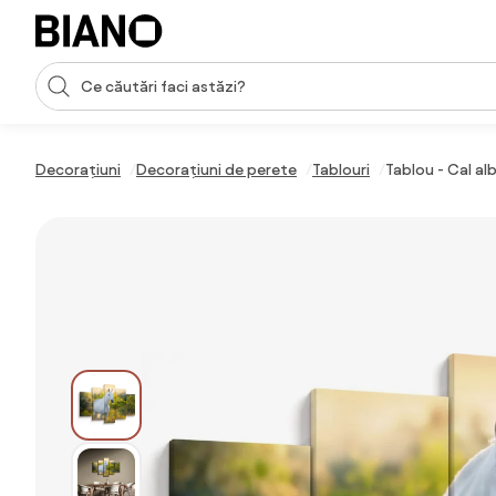
Sari peste navigare, accesează conținutul
Introducerea căutării
Sari peste conținut, mergi la subsol
Decorațiuni
Decorațiuni de perete
Tablouri
Tablou - Cal al