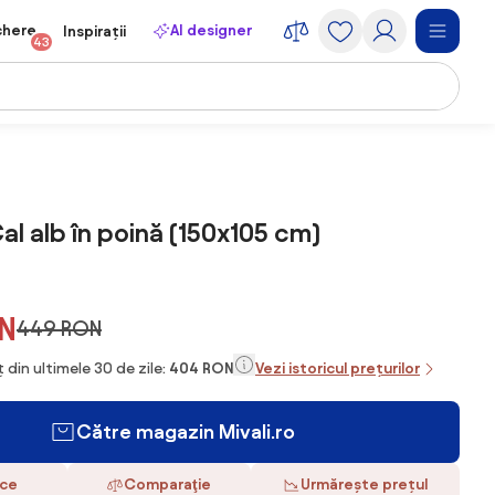
chere
AI designer
Inspirații
43
al alb în poină (150x105 cm)
N
449 RON
 din ultimele 30 de zile:
404 RON
Vezi istoricul prețurilor
Către magazin Mivali.ro
ace
Comparaţie
Urmărește prețul