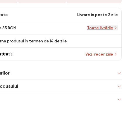
itate
Livrare în peste 2 zile
la 35 RON
Toate livrările
rna produsul în termen de 14 de zile.
Vezi recenziile
rilor
odusului