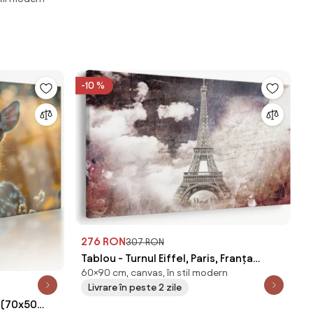
-10 %
276 RON
307 RON
Tablou - Turnul Eiffel, Paris, Franța
60×90 cm, canvas, în stil modern
(90x60 cm)
Livrare în peste 2 zile
ă (70x50