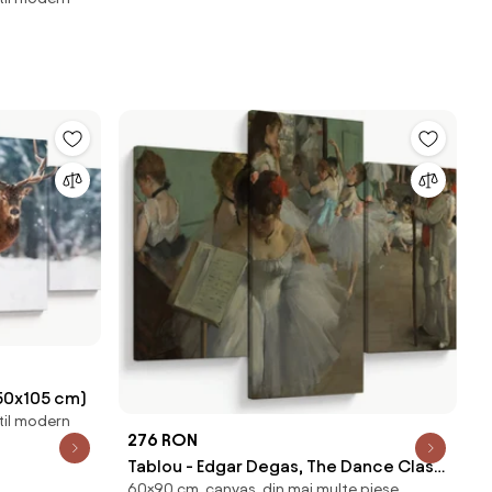
150x105 cm)
stil modern
276 RON
Tablou - Edgar Degas, The Dance Class,
60×90 cm, canvas, din mai multe piese