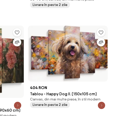
reproducere (90x60 cm)
Livrare în peste 2 zile
404 RON
Tablou - Happy Dog II. (150x105 cm)
Canvas, din mai multe piese, în stil modern
Livrare în peste 2 zile
 (90x60 cm)
stil modern