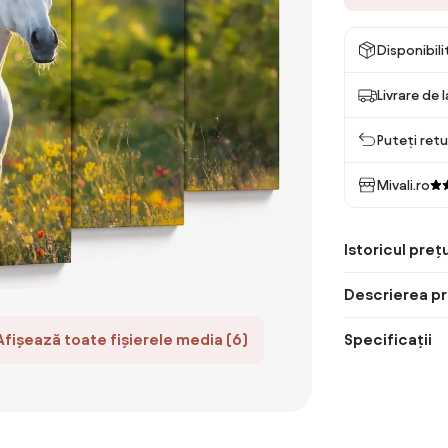
Disponibil
Livrare de 
Puteți retu
Mivali.ro
Istoricul prețu
Descrierea pr
Afișează toate fișierele media (6)
Specificații