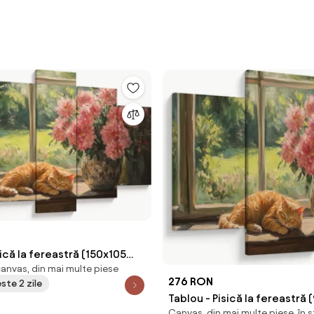
sică la fereastră (150x105
canvas, din mai multe piese
276 RON
este 2 zile
Tablou - Pisică la fereastră
Canvas, din mai multe piese, în 