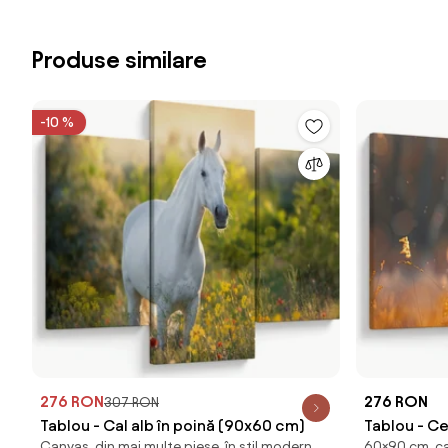
Produse similare
-10 %
276 RON
276 RON
307 RON
Tablou - Cal alb în poină (90x60 cm)
Tablou - C
Canvas, din mai multe piese, în stil modern
60×90 cm, ca