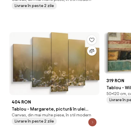
Friendly Call, reproducere (90x60 cm)
Livrare în peste 2 zile
319 RON
Tablou - Wi
50×120 cm, ca
Friendly Ca
Livrare în p
404 RON
Tablou - Margarete, pictură în ulei
Canvas, din mai multe piese, în stil modern
(150x105 cm)
Livrare în peste 2 zile