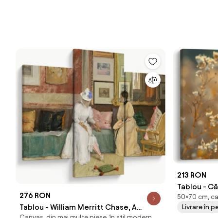
213 RON
Tablou - C
276 RON
50×70 cm, ca
Tablou - William Merritt Chase, A
Livrare în p
Canvas, din mai multe piese, în stil modern