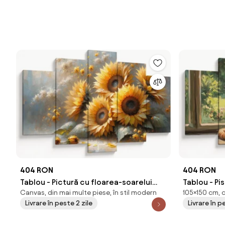
404 RON
404 RON
Tablou - Pictură cu floarea-soarelui
Tablou - Pi
Canvas, din mai multe piese, în stil modern
105×150 cm, 
(150x105 cm)
cm)
Livrare în peste 2 zile
Livrare în p