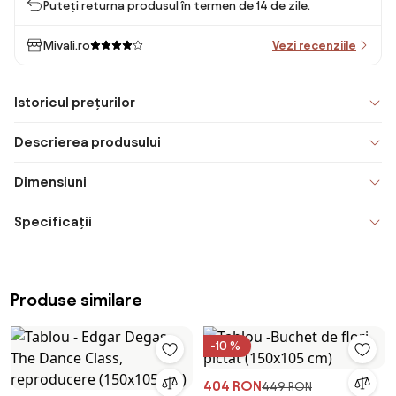
Puteți returna produsul în termen de 14 de zile.
Mivali.ro
Vezi recenziile
Istoricul prețurilor
Descrierea produsului
Dimensiuni
Specificații
Produse similare
-10 %
404 RON
449 RON