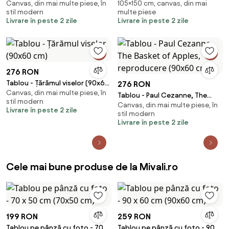
Canvas, din mai multe piese, în
105×150 cm, canvas, din mai
(150x105 cm)
stil modern
multe piese
Livrare în peste 2 zile
Livrare în peste 2 zile
276 RON
Tablou - Țărămul viselor (90x60
276 RON
Canvas, din mai multe piese, în
cm)
Tablou - Paul Cezanne, The
stil modern
Canvas, din mai multe piese, în
Basket of Apples, reproducere
Livrare în peste 2 zile
stil modern
(90x60 cm)
Livrare în peste 2 zile
Cele mai bune produse de la Mivali.ro
199 RON
259 RON
Tablou pe pânză cu foto - 70 x
Tablou pe pânză cu foto - 90 x