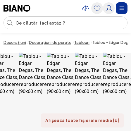
Sari peste navigare, accesează conținutul
Introducerea căutării
Sari peste conținut, mergi la subsol
Decorațiuni
Decorațiuni de perete
Tablouri
Tablou - Edgar Dega
Afișează toate fișierele media (6)