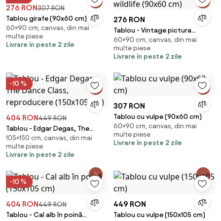
276 RON
307 RON
Tablou girafe (90x60 cm)
276 RON
60×90 cm, canvas, din mai
Tablou - Vintage pictura
multe piese
60×90 cm, canvas, din mai
wildlife (90x60 cm)
Livrare în peste 2 zile
multe piese
Livrare în peste 2 zile
-10 %
307 RON
Tablou cu vulpe (90x60 cm)
404 RON
449 RON
60×90 cm, canvas, din mai
Tablou - Edgar Degas, The
multe piese
105×150 cm, canvas, din mai
Dance Class, reproducere
Livrare în peste 2 zile
multe piese
(150x105 cm)
Livrare în peste 2 zile
-10 %
404 RON
449 RON
449 RON
Tablou - Cal alb în poină
Tablou cu vulpe (150x105 cm)