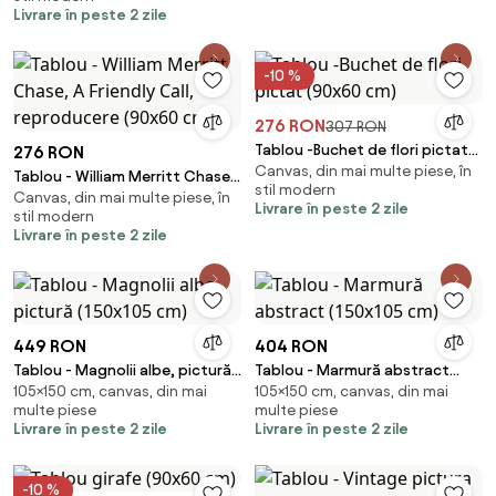
(90x60 cm)
Livrare în peste 2 zile
-10 %
276 RON
307 RON
Tablou -Buchet de flori pictat
276 RON
Canvas, din mai multe piese, în
(90x60 cm)
Tablou - William Merritt Chase,
stil modern
Canvas, din mai multe piese, în
A Friendly Call, reproducere
Livrare în peste 2 zile
stil modern
(90x60 cm)
Livrare în peste 2 zile
449 RON
404 RON
Tablou - Magnolii albe, pictură
Tablou - Marmură abstract
105×150 cm, canvas, din mai
105×150 cm, canvas, din mai
(150x105 cm)
(150x105 cm)
multe piese
multe piese
Livrare în peste 2 zile
Livrare în peste 2 zile
-10 %