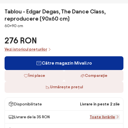
Tablou - Edgar Degas, The Dance Class,
reproducere (90x60 cm)
Dimensiuni
60×90 cm
276 RON
Vezi istoricul prețurilor
Către magazin Mivali.ro
Îmi place
Comparaţie
Urmărește prețul
Disponibilitate
Livrare în peste 2 zile
Livrare de la 35 RON
Toate livrările