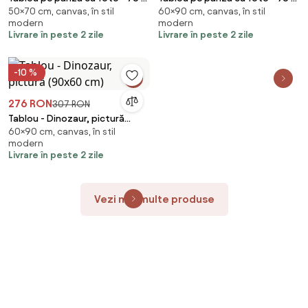
50×70 cm, canvas, în stil
60×90 cm, canvas, în stil
50 cm (70x50 cm)
60 cm (90x60 cm)
modern
modern
Livrare în peste 2 zile
Livrare în peste 2 zile
-10 %
276 RON
307 RON
Tablou - Dinozaur, pictură
60×90 cm, canvas, în stil
(90x60 cm)
modern
Livrare în peste 2 zile
Vezi mai multe produse