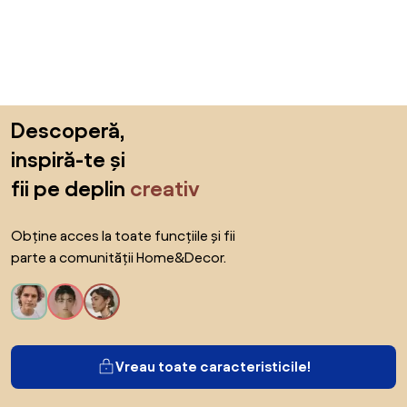
Sari peste subsol, revino la începutul paginii
Descoperă,
inspiră-te și
fii pe deplin
creativ
Obține acces la toate funcțiile și fii
parte a comunității Home&Decor.
Vreau toate caracteristicile!