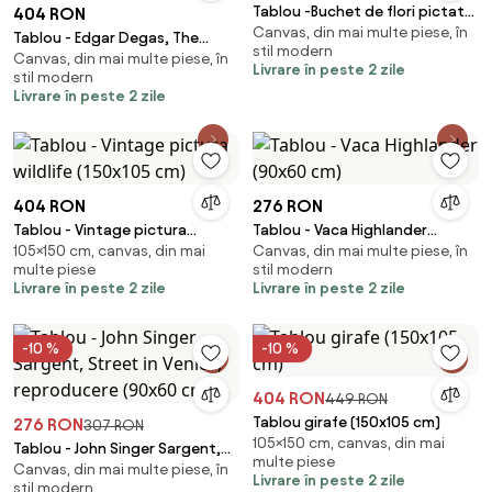
Tablou -Buchet de flori pictat
404 RON
Canvas, din mai multe piese, în
(150x105 cm)
Tablou - Edgar Degas, The
stil modern
Canvas, din mai multe piese, în
Dance Class, reproducere
Livrare în peste 2 zile
stil modern
(150x105 cm)
Livrare în peste 2 zile
404 RON
276 RON
Tablou - Vintage pictura
Tablou - Vaca Highlander
105×150 cm, canvas, din mai
Canvas, din mai multe piese, în
wildlife (150x105 cm)
(90x60 cm)
multe piese
stil modern
Livrare în peste 2 zile
Livrare în peste 2 zile
-10 %
-10 %
404 RON
449 RON
Tablou girafe (150x105 cm)
276 RON
307 RON
105×150 cm, canvas, din mai
Tablou - John Singer Sargent,
multe piese
Canvas, din mai multe piese, în
Street in Venice, reproducere
Livrare în peste 2 zile
stil modern