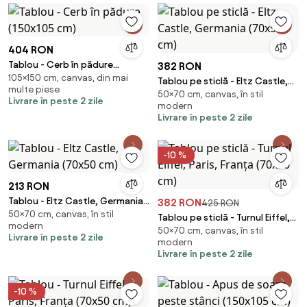
404 RON
Tablou - Cerb în pădure
382 RON
105×150 cm, canvas, din mai
(150x105 cm)
Tablou pe sticlă - Eltz Castle,
multe piese
50×70 cm, canvas, în stil
Germania (70x50 cm)
Livrare în peste 2 zile
modern
Livrare în peste 2 zile
-10 %
213 RON
Tablou - Eltz Castle, Germania
382 RON
425 RON
50×70 cm, canvas, în stil
(70x50 cm)
Tablou pe sticlă - Turnul Eiffel,
modern
50×70 cm, canvas, în stil
Paris, Franța (70x50 cm)
Livrare în peste 2 zile
modern
Livrare în peste 2 zile
-10 %