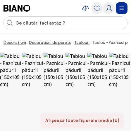
Sari peste navigare, accesează conținutul
Introducerea căutării
Sari peste conținut, mergi la subsol
Decorațiuni
Decorațiuni de perete
Tablouri
Tablou - Paznicul pă
Afișează toate fișierele media (6)