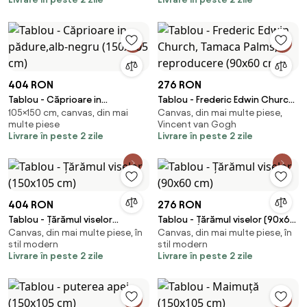
404 RON
276 RON
Tablou - Căprioare in
Tablou - Frederic Edwin Church,
105×150 cm, canvas, din mai
Canvas, din mai multe piese,
pădure,alb-negru (150x105 cm)
Tamaca Palms, reproducere
multe piese
Vincent van Gogh
(90x60 cm)
Livrare în peste 2 zile
Livrare în peste 2 zile
404 RON
276 RON
Tablou - Țărămul viselor
Tablou - Țărămul viselor (90x60
Canvas, din mai multe piese, în
Canvas, din mai multe piese, în
(150x105 cm)
cm)
stil modern
stil modern
Livrare în peste 2 zile
Livrare în peste 2 zile