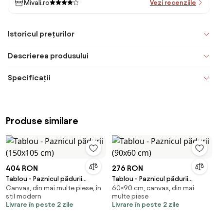
Mivali.ro
Vezi recenziile
Istoricul prețurilor
Descrierea produsului
Specificații
Produse similare
404 RON
276 RON
Tablou - Paznicul pădurii
Tablou - Paznicul pădurii
Canvas, din mai multe piese, în
60×90 cm, canvas, din mai
(150x105 cm)
(90x60 cm)
stil modern
multe piese
Livrare în peste 2 zile
Livrare în peste 2 zile