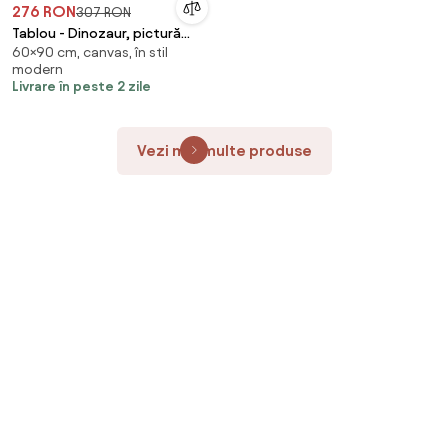
276 RON
307 RON
Tablou - Dinozaur, pictură
60×90 cm, canvas, în stil
(90x60 cm)
modern
Livrare în peste 2 zile
Vezi mai multe produse