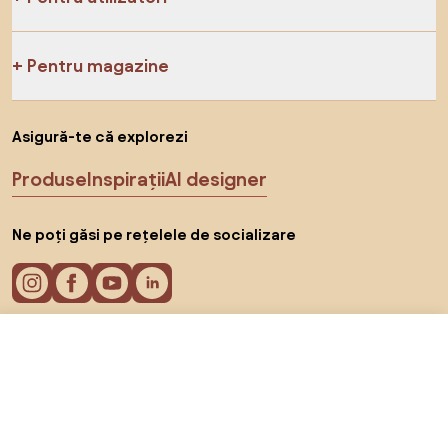
Pentru magazine
Asigură-te că explorezi
Produse
Inspirații
AI designer
Ne poți găsi pe rețelele de socializare
404 RON
Către magazin
Cookie-uri
Politica de confidențialitate
Termeni de utilizare
Alege țara
© 2026 Biano s.r.o.