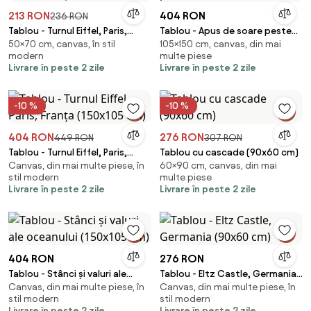
213 RON
404 RON
236 RON
Tablou - Turnul Eiffel, Paris,
Tablou - Apus de soare peste
50×70 cm, canvas, în stil
105×150 cm, canvas, din mai
Franța (70x50 cm)
stânci (150x105 cm)
modern
multe piese
Livrare în peste 2 zile
Livrare în peste 2 zile
-10 %
-10 %
404 RON
276 RON
449 RON
307 RON
Tablou - Turnul Eiffel, Paris,
Tablou cu cascade (90x60 cm)
Canvas, din mai multe piese, în
60×90 cm, canvas, din mai
Franța (150x105 cm)
stil modern
multe piese
Livrare în peste 2 zile
Livrare în peste 2 zile
404 RON
276 RON
Tablou - Stânci și valuri ale
Tablou - Eltz Castle, Germania
Canvas, din mai multe piese, în
Canvas, din mai multe piese, în
oceanului (150x105 cm)
(90x60 cm)
stil modern
stil modern
Livrare în peste 2 zile
Livrare în peste 2 zile