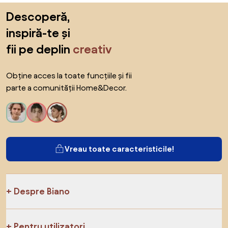
Sari peste subsol, revino la începutul paginii
Descoperă,
inspiră-te și
fii pe deplin
creativ
Obține acces la toate funcțiile și fii
parte a comunității Home&Decor.
Vreau toate caracteristicile!
Despre Biano
Pentru utilizatori