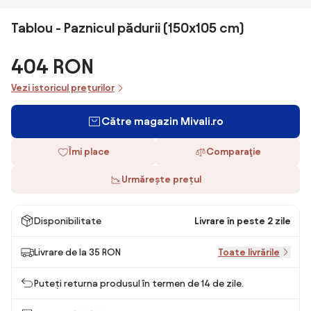
Tablou - Paznicul pădurii (150x105 cm)
404 RON
Vezi istoricul prețurilor
Către magazin Mivali.ro
Îmi place
Comparaţie
Urmărește prețul
Disponibilitate
Livrare în peste 2 zile
Livrare de la 35 RON
Toate livrările
Puteți returna produsul în termen de 14 de zile.