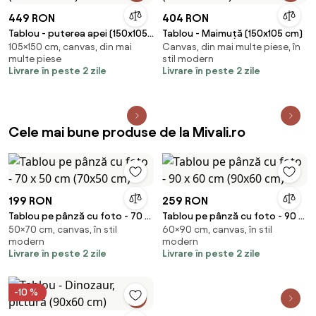
449 RON
404 RON
Tablou - puterea apei (150x105
Tablou - Maimuță (150x105 cm)
105×150 cm, canvas, din mai
Canvas, din mai multe piese, în
cm)
multe piese
stil modern
Livrare în peste 2 zile
Livrare în peste 2 zile
Cele mai bune produse de la Mivali.ro
199 RON
259 RON
Tablou pe pânză cu foto - 70 x
Tablou pe pânză cu foto - 90 x
50×70 cm, canvas, în stil
60×90 cm, canvas, în stil
50 cm (70x50 cm)
60 cm (90x60 cm)
modern
modern
Livrare în peste 2 zile
Livrare în peste 2 zile
-10 %