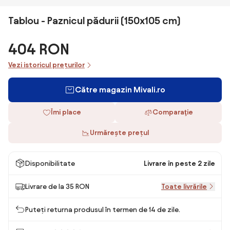
Tablou - Paznicul pădurii (150x105 cm)
404 RON
Vezi istoricul prețurilor
Către magazin Mivali.ro
Îmi place
Comparaţie
Urmărește prețul
Disponibilitate
Livrare în peste 2 zile
Livrare de la 35 RON
Toate livrările
Puteți returna produsul în termen de 14 de zile.