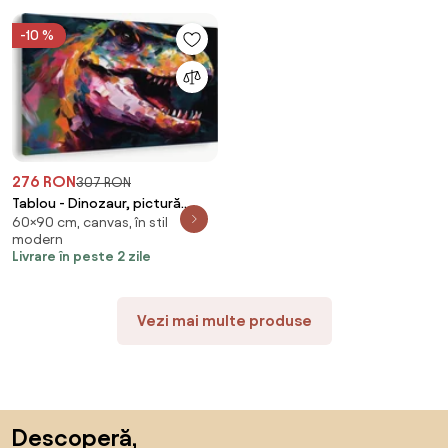
-10 %
276 RON
307 RON
Tablou - Dinozaur, pictură
60×90 cm, canvas, în stil
(90x60 cm)
modern
Livrare în peste 2 zile
Vezi mai multe produse
Sari peste subsol, revino la începutul paginii
Descoperă,