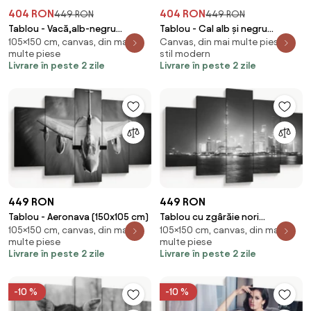
404 RON
404 RON
449 RON
449 RON
Tablou - Vacă,alb-negru
Tablou - Cal alb și negru
105×150 cm, canvas, din mai
Canvas, din mai multe piese, în
(150x105 cm)
(150x105 cm)
multe piese
stil modern
Livrare în peste 2 zile
Livrare în peste 2 zile
449 RON
449 RON
Tablou - Aeronava (150x105 cm)
Tablou cu zgârăie nori
105×150 cm, canvas, din mai
105×150 cm, canvas, din mai
moderene (150x105 cm)
multe piese
multe piese
Livrare în peste 2 zile
Livrare în peste 2 zile
-10 %
-10 %