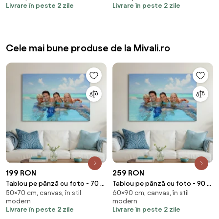
Livrare în peste 2 zile
Livrare în peste 2 zile
Cele mai bune produse de la Mivali.ro
199 RON
259 RON
Tablou pe pânză cu foto - 70 x
Tablou pe pânză cu foto - 90 x
50×70 cm, canvas, în stil
60×90 cm, canvas, în stil
50 cm (70x50 cm)
60 cm (90x60 cm)
modern
modern
Livrare în peste 2 zile
Livrare în peste 2 zile