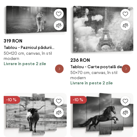
319 RON
Tablou - Paznicul pădurii
50×120 cm, canvas, în stil
(120x50 cm)
modern
236 RON
Livrare în peste 2 zile
Tablou - Carte poștală de
50×70 cm, canvas, în stil
epocă a orașului N⁰3 (70x50
modern
cm)
Livrare în peste 2 zile
-10 %
-10 %