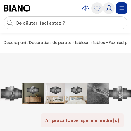
Sari peste navigare, accesează conținutul
Introducerea căutării
Sari peste conținut, mergi la subsol
Decorațiuni
Decorațiuni de perete
Tablouri
Tablou - Paznicul pă
Afișează toate fișierele media (6)