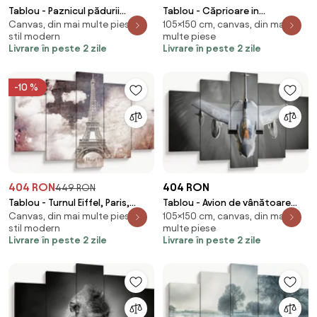
Tablou - Paznicul pădurii
Tablou - Căprioare in
Canvas, din mai multe piese, în
105×150 cm, canvas, din mai
(150x105 cm)
pădure,alb-negru (150x105 cm)
stil modern
multe piese
Livrare în peste 2 zile
Livrare în peste 2 zile
-10 %
404 RON
404 RON
449 RON
Tablou - Turnul Eiffel, Paris,
Tablou - Avion de vânătoare
Canvas, din mai multe piese, în
105×150 cm, canvas, din mai
Franța (150x105 cm)
(150x105 cm)
stil modern
multe piese
Livrare în peste 2 zile
Livrare în peste 2 zile