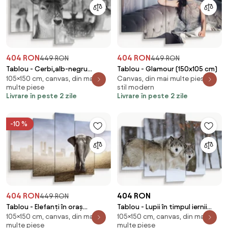
404 RON
404 RON
449 RON
449 RON
Tablou - Cerbi,alb-negru
Tablou - Glamour (150x105 cm)
105×150 cm, canvas, din mai
Canvas, din mai multe piese, în
(150x105 cm)
multe piese
stil modern
Livrare în peste 2 zile
Livrare în peste 2 zile
-10 %
404 RON
404 RON
449 RON
Tablou - Elefanți în oraș
Tablou - Lupii în timpul iernii
105×150 cm, canvas, din mai
105×150 cm, canvas, din mai
(150x105 cm)
(150x105 cm)
multe piese
multe piese