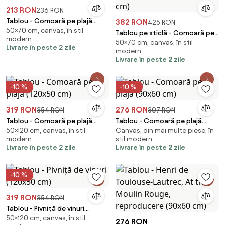
213 RON
236 RON
Tablou - Comoară pe plajă
382 RON
425 RON
50×70 cm, canvas, în stil
(70x50 cm)
Tablou pe sticlă - Comoară pe
modern
50×70 cm, canvas, în stil
plajă (70x50 cm)
Livrare în peste 2 zile
modern
Livrare în peste 2 zile
-10 %
-10 %
319 RON
276 RON
354 RON
307 RON
Tablou - Comoară pe plajă
Tablou - Comoară pe plajă
50×120 cm, canvas, în stil
Canvas, din mai multe piese, în
(120x50 cm)
(90x60 cm)
modern
stil modern
Livrare în peste 2 zile
Livrare în peste 2 zile
-10 %
319 RON
354 RON
Tablou - Pivniță de vinuri
50×120 cm, canvas, în stil
(120x50 cm)
276 RON