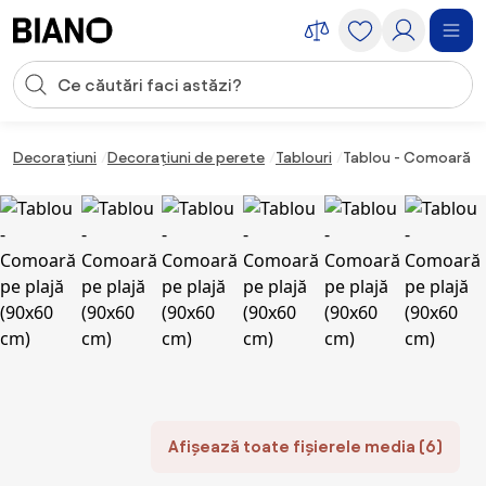
Sari peste navigare, accesează conținutul
Introducerea căutării
Sari peste conținut, mergi la subsol
Decorațiuni
Decorațiuni de perete
Tablouri
Tablou - Comoară pe
Afișează toate fișierele media (6)