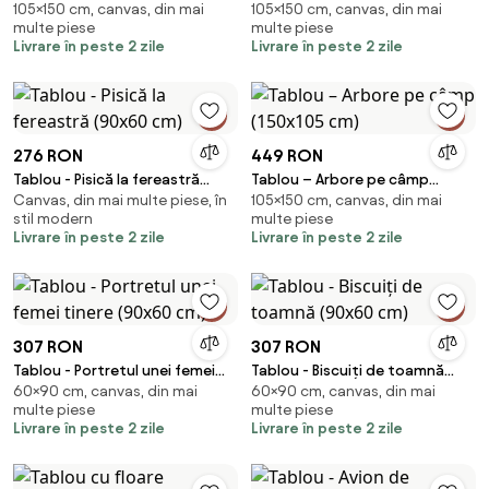
105×150 cm, canvas, din mai
105×150 cm, canvas, din mai
(150x105 cm)
(150x105 cm)
multe piese
multe piese
Livrare în peste 2 zile
Livrare în peste 2 zile
276 RON
449 RON
Tablou - Pisică la fereastră
Tablou – Arbore pe câmp
Canvas, din mai multe piese, în
105×150 cm, canvas, din mai
(90x60 cm)
(150x105 cm)
stil modern
multe piese
Livrare în peste 2 zile
Livrare în peste 2 zile
307 RON
307 RON
Tablou - Portretul unei femei
Tablou - Biscuiți de toamnă
60×90 cm, canvas, din mai
60×90 cm, canvas, din mai
tinere (90x60 cm)
(90x60 cm)
multe piese
multe piese
Livrare în peste 2 zile
Livrare în peste 2 zile