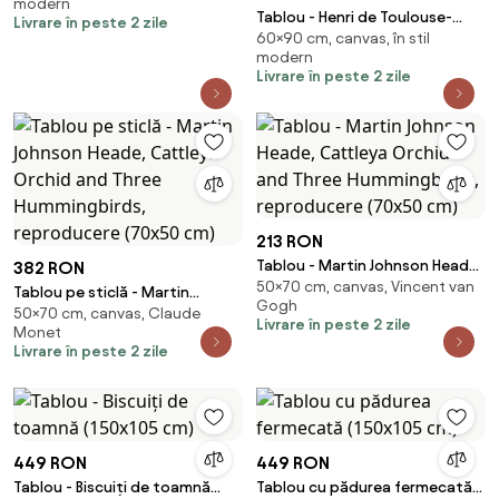
modern
Tablou - Henri de Toulouse-
Livrare în peste 2 zile
60×90 cm, canvas, în stil
Lautrec, At the Moulin Rouge,
modern
reproducere (90x60 cm)
Livrare în peste 2 zile
213 RON
Tablou - Martin Johnson Heade,
382 RON
50×70 cm, canvas, Vincent van
Cattleya Orchid and Three
Tablou pe sticlă - Martin
Gogh
Hummingbirds, reproducere
50×70 cm, canvas, Claude
Johnson Heade, Cattleya
Livrare în peste 2 zile
Monet
(70x50 cm)
Orchid and Three
Livrare în peste 2 zile
Hummingbirds, reproducere
(70x50 cm)
449 RON
449 RON
Tablou - Biscuiți de toamnă
Tablou cu pădurea fermecată