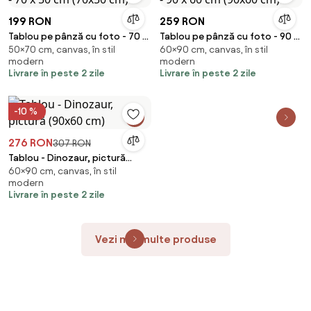
199 RON
259 RON
Tablou pe pânză cu foto - 70 x
Tablou pe pânză cu foto - 90 x
50×70 cm, canvas, în stil
60×90 cm, canvas, în stil
50 cm (70x50 cm)
60 cm (90x60 cm)
modern
modern
Livrare în peste 2 zile
Livrare în peste 2 zile
-10 %
276 RON
307 RON
Tablou - Dinozaur, pictură
60×90 cm, canvas, în stil
(90x60 cm)
modern
Livrare în peste 2 zile
Vezi mai multe produse