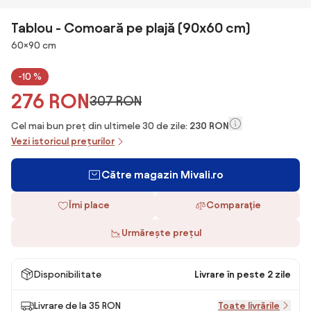
Tablou - Comoară pe plajă (90x60 cm)
Dimensiuni
60×90 cm
-10 %
276 RON
307 RON
Cel mai bun preț din ultimele 30 de zile:
230 RON
Vezi istoricul prețurilor
Către magazin Mivali.ro
Îmi place
Comparaţie
Urmărește prețul
Disponibilitate
Livrare în peste 2 zile
Livrare de la 35 RON
Toate livrările