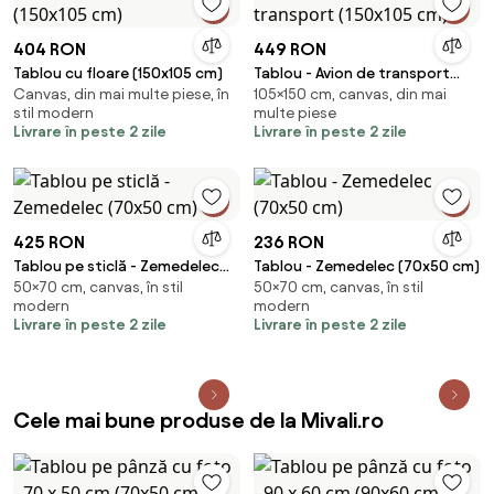
404 RON
449 RON
Tablou cu floare (150x105 cm)
Tablou - Avion de transport
Canvas, din mai multe piese, în
105×150 cm, canvas, din mai
(150x105 cm)
stil modern
multe piese
Livrare în peste 2 zile
Livrare în peste 2 zile
425 RON
236 RON
Tablou pe sticlă - Zemedelec
Tablou - Zemedelec (70x50 cm)
50×70 cm, canvas, în stil
50×70 cm, canvas, în stil
(70x50 cm)
modern
modern
Livrare în peste 2 zile
Livrare în peste 2 zile
Cele mai bune produse de la Mivali.ro