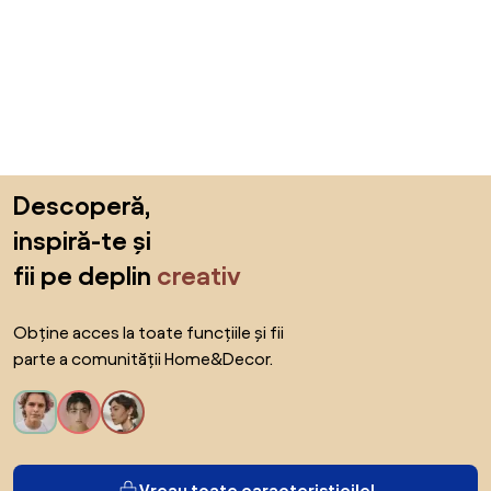
Sari peste subsol, revino la începutul paginii
Descoperă,
inspiră-te și
fii pe deplin
creativ
Obține acces la toate funcțiile și fii
parte a comunității Home&Decor.
Vreau toate caracteristicile!