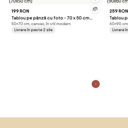
199 RON
259 RON
Tablou pe pânză cu foto - 70 x 50 cm
Tablou pe pâ
50×70 cm, canvas, în stil modern
60×90 cm,
(70x50 cm)
(90x60 
Livrare în peste 2 zile
Livrare î
Sari peste subsol, revino la începutul paginii