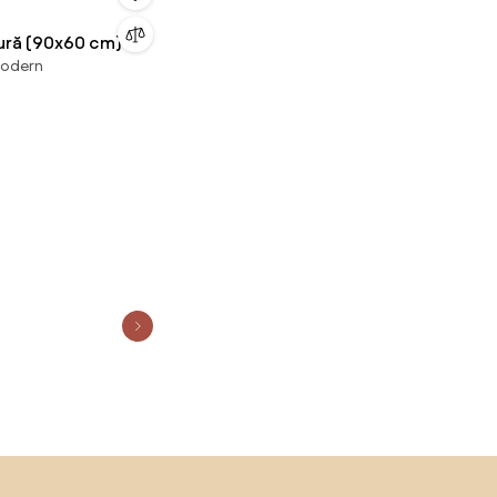
tură (90x60 cm)
modern