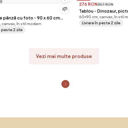
276 RON
307 RON
Tablou - Dinozaur, pic
60×90 cm, canvas, în stil 
nză cu foto - 90 x 60 cm
Livrare în peste 2 zile
 canvas, în stil modern
cm)
n peste 2 zile
Vezi mai multe produse