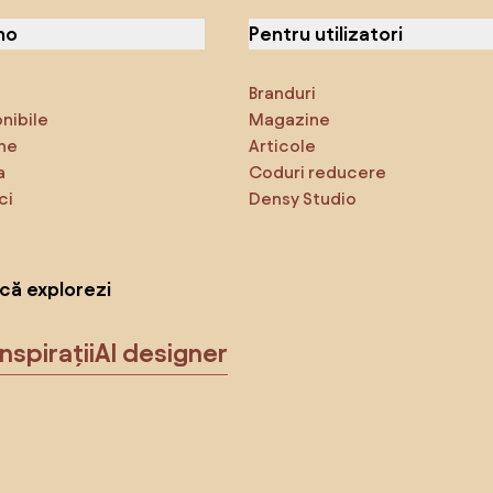
no
Pentru utilizatori
Branduri
onibile
Magazine
ne
Articole
a
Coduri reducere
ci
Densy Studio
că explorezi
Inspirații
AI designer