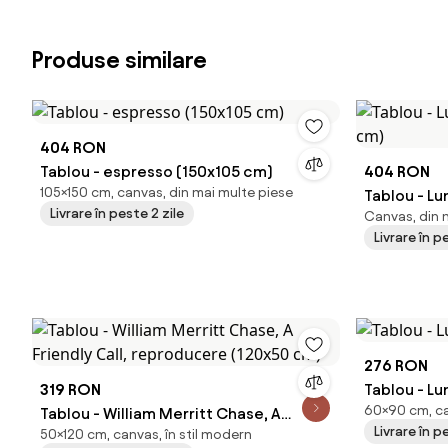
Produse similare
404 RON
Tablou - espresso (150x105 cm)
404 RON
105×150 cm, canvas, din mai multe piese
Tablou - L
Livrare în peste 2 zile
Canvas, din m
cm)
Livrare în p
276 RON
319 RON
Tablou - L
60×90 cm, ca
Tablou - William Merritt Chase, A
Livrare în p
50×120 cm, canvas, în stil modern
Friendly Call, reproducere (120x50 cm)