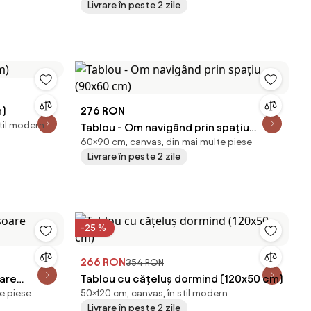
Livrare în peste 2 zile
m)
276 RON
stil modern
Tablou - Om navigând prin spațiu
60×90 cm, canvas, din mai multe piese
(90x60 cm)
Livrare în peste 2 zile
-25 %
266 RON
354 RON
oare
Tablou cu cățeluș dormind (120x50 cm)
e piese
50×120 cm, canvas, în stil modern
Livrare în peste 2 zile