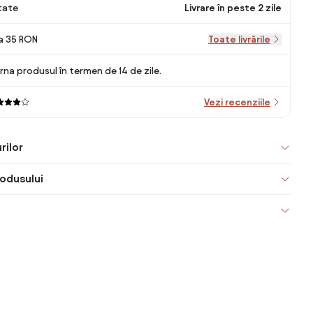
itate
Livrare în peste 2 zile
la 35 RON
Toate livrările
rna produsul în termen de 14 de zile.
Vezi recenziile
rilor
odusului