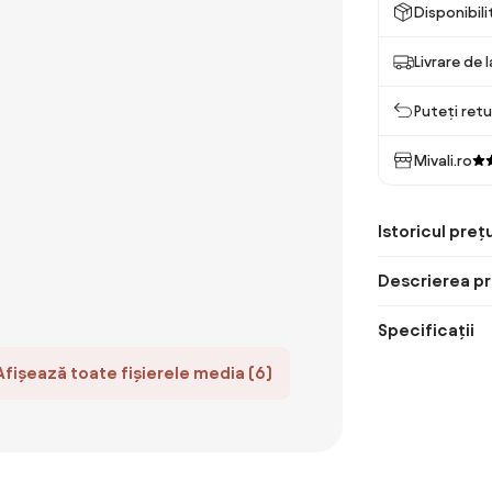
Disponibil
Livrare de 
Puteți retu
Mivali.ro
Istoricul prețu
Descrierea pr
Specificații
Afișează toate fișierele media (6)