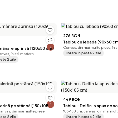
276 RON
Tablou cu lebăda (90x60 c
Canvas, din mai multe piese, în 
umânare aprinsă (120x50 cm)
Livrare în peste 2 zile
nvas, în stil modern
este 2 zile
449 RON
lerină pe stâncă (150x105
Tablou - Delfin la apus de s
canvas, din mai multe piese
105×150 cm, canvas, din mai mult
(150x105 cm)
este 2 zile
Livrare în peste 2 zile