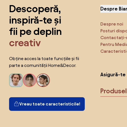
Descoperă,
Despre Bia
inspiră-te și
Despre noi
fii pe deplin
Posturi disp
Contactați-
creativ
Pentru Medi
Caracteristi
Obține acces la toate funcțiile și fii
parte a comunității Home&Decor.
Asigură-te 
Produse
Vreau toate caracteristicile!