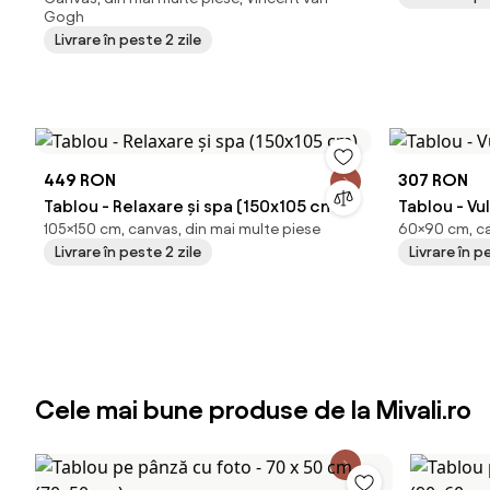
Tamaca Palms, reproducere (150x105
Gogh
cm)
Livrare în peste 2 zile
449 RON
307 RON
Tablou - Relaxare și spa (150x105 cm)
Tablou - Vu
105×150 cm, canvas, din mai multe piese
60×90 cm, ca
Livrare în peste 2 zile
Livrare în p
Cele mai bune produse de la Mivali.ro