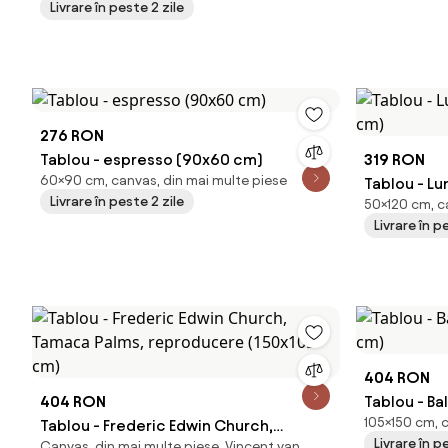
Livrare în peste 2 zile
276 RON
Tablou - espresso (90x60 cm)
319 RON
60×90 cm, canvas, din mai multe piese
Tablou - L
Livrare în peste 2 zile
50×120 cm, ca
Livrare în p
404 RON
404 RON
Tablou - Ba
105×150 cm, 
Tablou - Frederic Edwin Church,
cm)
Livrare în p
Canvas, din mai multe piese, Vincent van