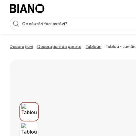
Sari peste navigare, accesează conținutul
Introducerea căutării
Sari peste conținut, mergi la subsol
Decorațiuni
Decorațiuni de perete
Tablouri
Tablou - Lumân