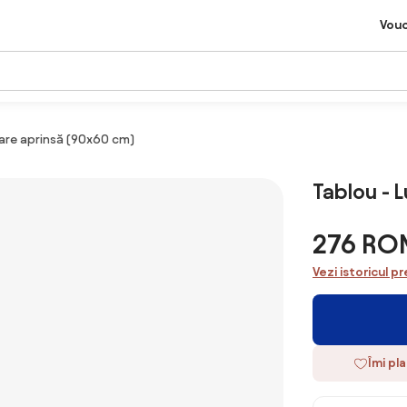
Vou
are aprinsă (90x60 cm)
Tablou - 
276 RO
Vezi istoricul pr
Îmi pl