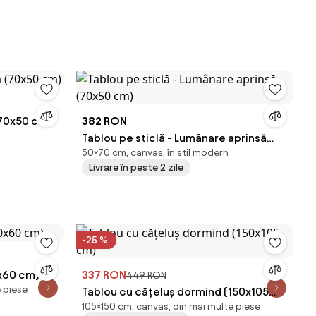
(70x50 cm)
382 RON
Tablou pe sticlă - Lumânare aprinsă
50×70 cm, canvas, în stil modern
(70x50 cm)
Livrare în peste 2 zile
-25 %
0x60 cm)
337 RON
449 RON
 piese
Tablou cu cățeluș dormind (150x105
105×150 cm, canvas, din mai multe piese
cm)