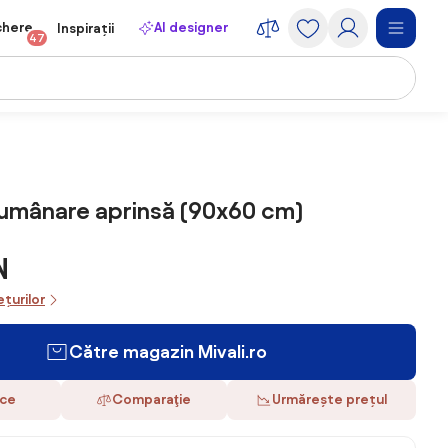
chere
AI designer
Inspirații
47
Lumânare aprinsă (90x60 cm)
N
ețurilor
Către magazin Mivali.ro
ace
Comparaţie
Urmărește prețul