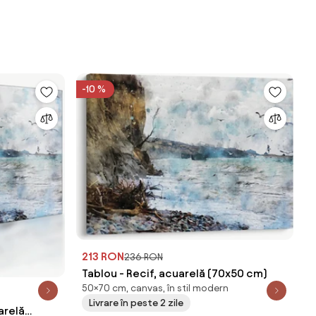
-10 %
213 RON
236 RON
Tablou - Recif, acuarelă (70x50 cm)
50×70 cm, canvas, în stil modern
Livrare în peste 2 zile
arelă