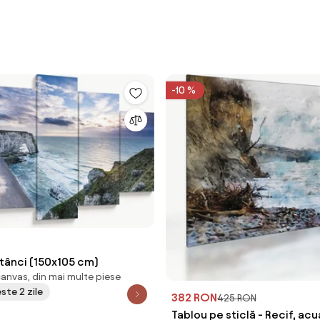
-10 %
stânci (150x105 cm)
canvas, din mai multe piese
este 2 zile
382 RON
425 RON
Tablou pe sticlă - Recif, acu