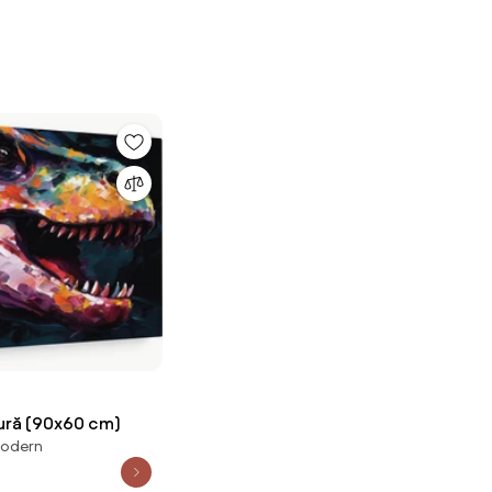
tură (90x60 cm)
modern