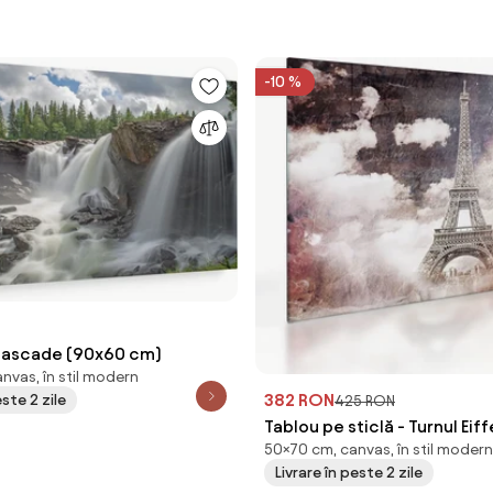
-10 %
cascade (90x60 cm)
nvas, în stil modern
382 RON
este 2 zile
425 RON
Tablou pe sticlă - Turnul Eiffe
50×70 cm, canvas, în stil modern
Franța (70x50 cm)
Livrare în peste 2 zile