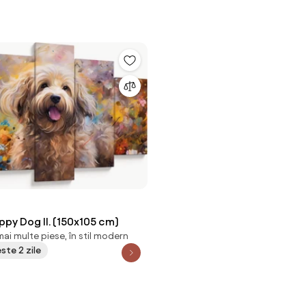
ppy Dog II. (150x105 cm)
ai multe piese, în stil modern
este 2 zile