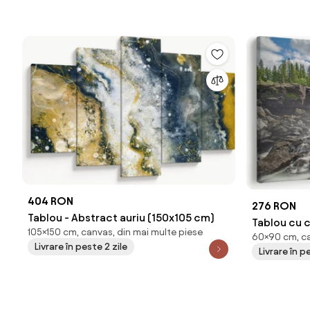
404 RON
276 RON
Tablou - Abstract auriu (150x105 cm)
Tablou cu 
105×150 cm, canvas, din mai multe piese
60×90 cm, ca
Livrare în peste 2 zile
Livrare în p