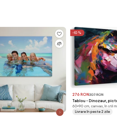
-10 %
276 RON
307 RON
Tablou - Dinozaur, pic
60×90 cm, canvas, în stil 
Livrare în peste 2 zile