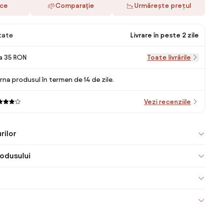
ace
Comparaţie
Urmărește prețul
itate
Livrare în peste 2 zile
la 35 RON
Toate livrările
rna produsul în termen de 14 de zile.
Vezi recenziile
rilor
odusului