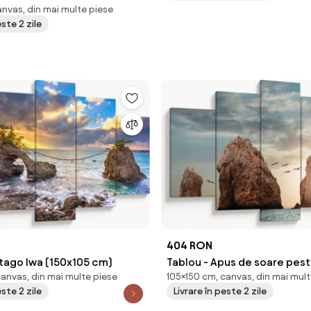
nvas, din mai multe piese
este 2 zile
404 RON
atago Iwa (150x105 cm)
Tablou - Apus de soare pest
canvas, din mai multe piese
105×150 cm, canvas, din mai mult
(150x105 cm)
este 2 zile
Livrare în peste 2 zile