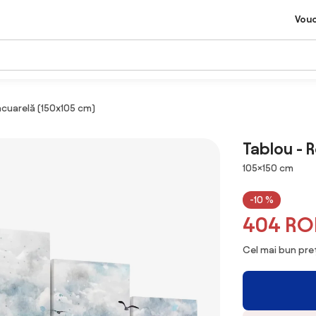
Vou
 acuarelă (150x105 cm)
Tablou - 
Dimensiuni
105×150 cm
-10 %
404 RO
Cel mai bun preț