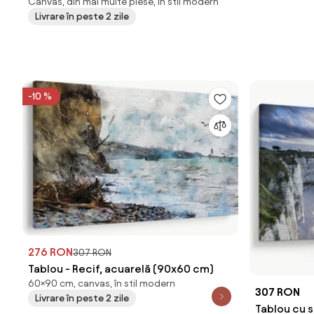
Canvas, din mai multe piese, în stil modern
Livrare în peste 2 zile
-10 %
276 RON
307 RON
Tablou - Recif, acuarelă (90x60 cm)
60×90 cm, canvas, în stil modern
307 RON
Livrare în peste 2 zile
Tablou cu 