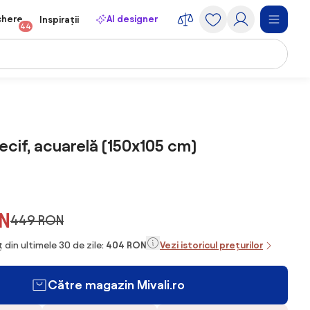
chere
AI designer
Inspirații
44
Recif, acuarelă (150x105 cm)
N
449 RON
 din ultimele 30 de zile:
404 RON
Vezi istoricul prețurilor
Către magazin Mivali.ro