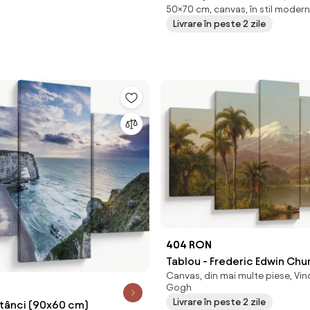
50×70 cm, canvas, în stil modern
(70x50 cm)
Livrare în peste 2 zile
404 RON
Tablou - Frederic Edwin Chu
Canvas, din mai multe piese, Vin
Tamaca Palms, reproducere
Gogh
cm)
Livrare în peste 2 zile
stânci (90x60 cm)