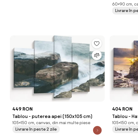
60×90 cm, ca
Livrare în p
449 RON
404 RON
Tablou - puterea apei (150x105 cm)
Tablou - H
105×150 cm, canvas, din mai multe piese
105×150 cm, 
Livrare în peste 2 zile
Livrare în p