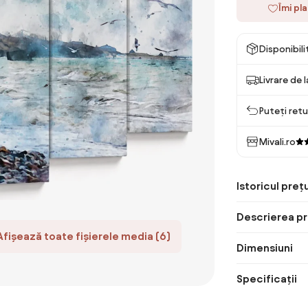
Îmi pl
Disponibil
Livrare de 
Puteți retu
Mivali.ro
Istoricul prețu
Descrierea pr
Afișează toate fișierele media (6)
Dimensiuni
Specificații