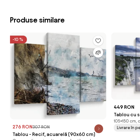
Produse similare
-10 %
449 RON
Tablou cu 
105×150 cm, 
276 RON
307 RON
Livrare în p
Tablou - Recif, acuarelă (90x60 cm)