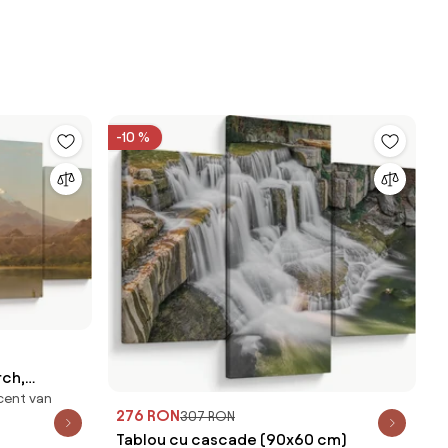
-10 %
rch,
cent van
 (150x105
276 RON
307 RON
Tablou cu cascade (90x60 cm)