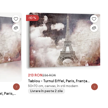
-10 %
213 RON
236 RON
Tablou - Turnul Eiffel, Paris, Franța
50×70 cm, canvas, în stil modern
(70x50 cm)
Livrare în peste 2 zile
l, Paris,