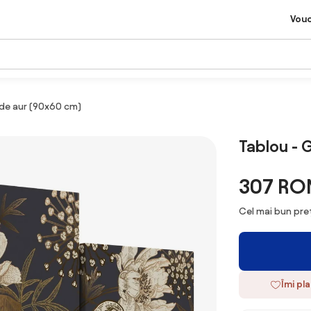
Vou
 de aur (90x60 cm)
Tablou - 
307 RO
Cel mai bun preț
Îmi pl