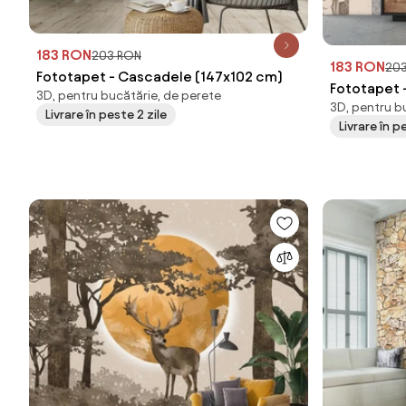
183 RON
203 RON
183 RON
20
Fototapet - Cascadele (147x102 cm)
Fototapet -
3D, pentru bucătărie, de perete
3D, pentru b
(147x102 c
Livrare în peste 2 zile
Livrare în p