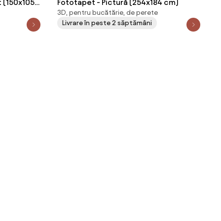
t (150x105
Fototapet - Pictură (254x184 cm)
3D, pentru bucătărie, de perete
Livrare în peste 2 săptămâni