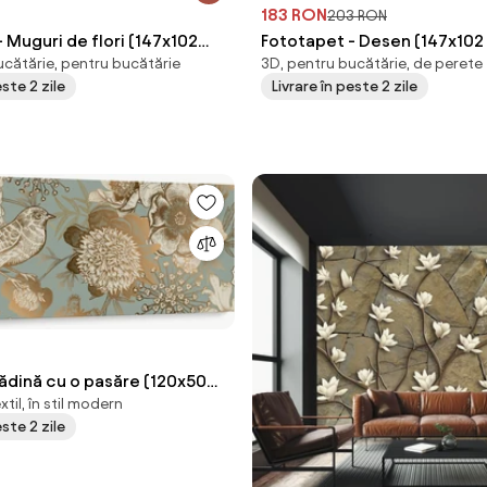
183 RON
203 RON
 Muguri de flori (147x102
Fototapet - Desen (147x102
ucătărie, pentru bucătărie
3D, pentru bucătărie, de perete
este 2 zile
Livrare în peste 2 zile
ădină cu o pasăre (120x50
til, în stil modern
este 2 zile