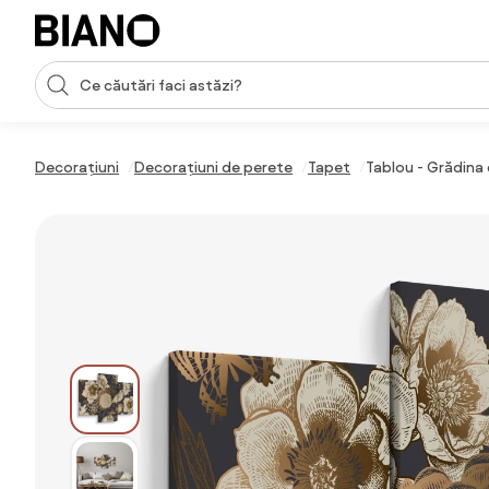
Sari peste navigare, accesează conținutul
Introducerea căutării
Sari peste conținut, mergi la subsol
Decorațiuni
Decorațiuni de perete
Tapet
Tablou - Grădina