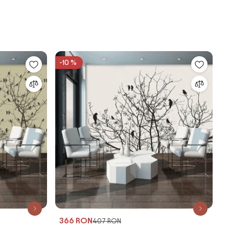
-10 %
366 RON
407 RON