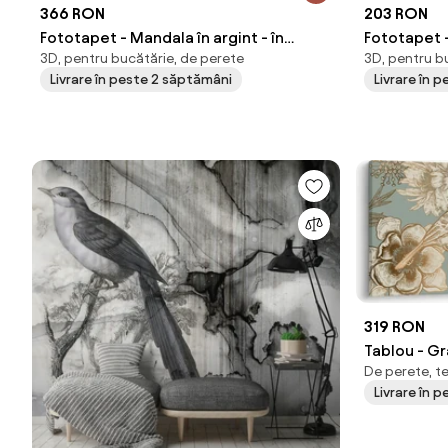
366 RON
203 RON
Fototapet - Mandala în argint - în
Fototapet -
3D, pentru bucătărie, de perete
3D, pentru b
diagonala (254x184 cm)
cm)
Livrare în peste 2 săptămâni
Livrare în p
319 RON
Tablou - Gr
De perete, tex
cm)
Livrare în p