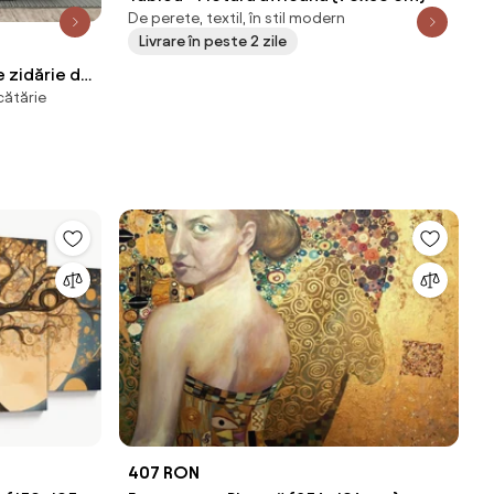
De perete, textil, în stil modern
Livrare în peste 2 zile
e zidărie de
cătărie
407 RON