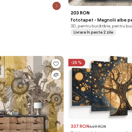
203 RON
Fototapet - Magnolii albe p
3D, pentru bucătărie, pentru bu
piatră (147x102 cm)
Livrare în peste 2 zile
-25 %
337 RON
449 RON