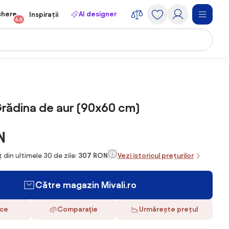
chere
AI designer
Inspirații
46
Grădina de aur (90x60 cm)
N
 din ultimele 30 de zile:
307 RON
Vezi istoricul prețurilor
Către magazin Mivali.ro
ace
Comparaţie
Urmărește prețul