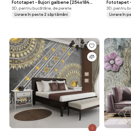
Fototapet - Bujori galbene (254x184
Fototapet 
3D, pentru bucătărie, de perete
3D, pentru b
cm)
gri (254x1
Livrare în peste 2 săptămâni
Livrare în 