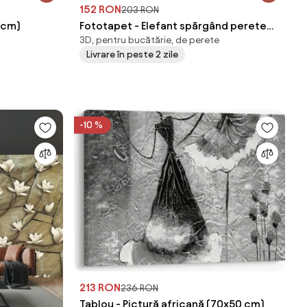
152 RON
203 RON
 cm)
Fototapet - Elefant spărgând perete
3D, pentru bucătărie, de perete
(147x102 cm)
Livrare în peste 2 zile
-10 %
213 RON
236 RON
Tablou - Pictură africană (70x50 cm)