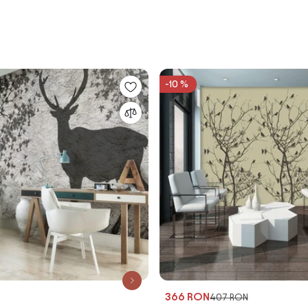
-10 %
366 RON
407 RON