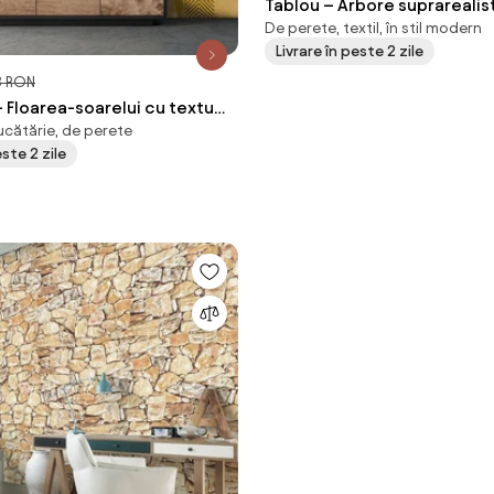
Tablou – Arbore suprarealis
De perete, textil, în stil modern
cm)
Livrare în peste 2 zile
3 RON
 Floarea-soarelui cu texturi
ucătărie, de perete
m)
este 2 zile