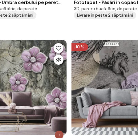
- Umbra cerbului pe perete
Fototapet - Păsări în copac
ucătărie, de perete
3D, pentru bucătărie, de perete
84 cm)
cm)
peste 2 săptămâni
Livrare în peste 2 săptămâni
-10 %