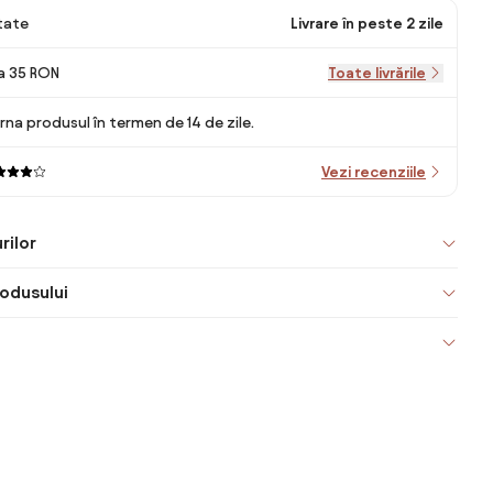
itate
Livrare în peste 2 zile
la 35 RON
Toate livrările
rna produsul în termen de 14 de zile.
Vezi recenziile
rilor
odusului