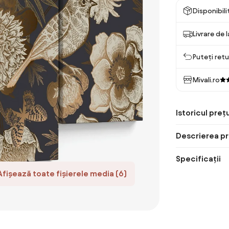
Disponibil
Livrare de 
Puteți retu
Mivali.ro
Istoricul prețu
Descrierea pr
Specificații
Afișează toate fișierele media (6)