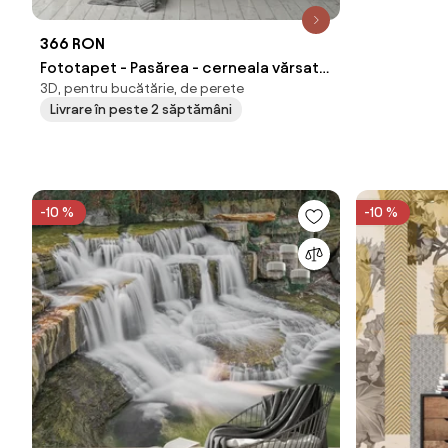
366 RON
Fototapet - Pasărea - cerneala vărsată
3D, pentru bucătărie, de perete
(254x184 cm)
Livrare în peste 2 săptămâni
-10 %
-10 %