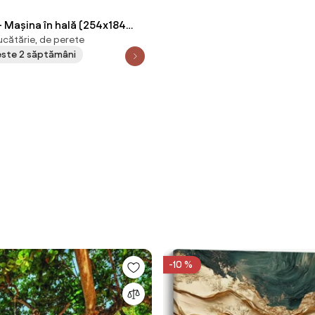
 Mașina în hală (254x184
ucătărie, de perete
peste 2 săptămâni
-10 %