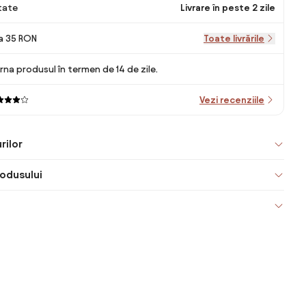
itate
Livrare în peste 2 zile
la 35 RON
Toate livrările
rna produsul în termen de 14 de zile.
Vezi recenziile
rilor
odusului