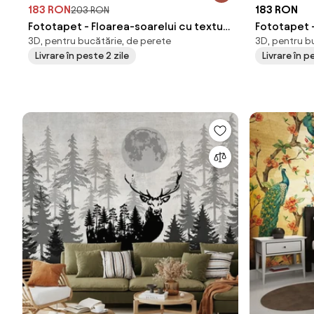
183 RON
183 RON
203 RON
Fototapet - Floarea-soarelui cu texturi
Fototapet -
3D, pentru bucătărie, de perete
3D, pentru b
(147x102 cm)
cm)
Livrare în peste 2 zile
Livrare în p