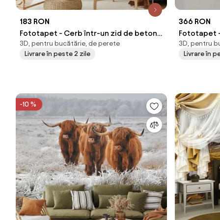
183 RON
366 RON
Fototapet - Cerb într-un zid de beton
Fototapet 
3D, pentru bucătărie, de perete
3D, pentru b
(147x102 cm)
Livrare în peste 2 zile
Livrare în 
-10 %