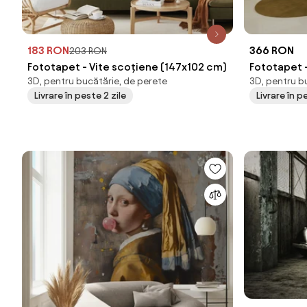
183 RON
366 RON
203 RON
Fototapet - Vite scoțiene (147x102 cm)
Fototapet 
3D, pentru bucătărie, de perete
3D, pentru b
Livrare în peste 2 zile
Livrare în 