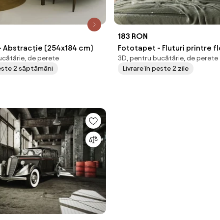
183 RON
- Abstracție (254x184 cm)
Fototapet - Fluturi printre f
ucătărie, de perete
3D, pentru bucătărie, de perete
cm)
peste 2 săptămâni
Livrare în peste 2 zile