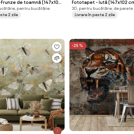
-Frunze de toamnă (147x102
Fototapet - Iută (147x102 c
ucătărie, pentru bucătărie
3D, pentru bucătărie, de perete
este 2 zile
Livrare în peste 2 zile
-25 %