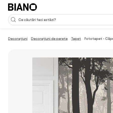
Sari peste navigare, accesează conținutul
Introducerea căutării
Sari peste conținut, mergi la subsol
Decorațiuni
Decorațiuni de perete
Tapet
Fototapet - Căpr