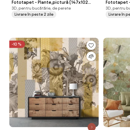
Fototapet - Plante,pictură (147x102
Fototapet 
3D, pentru bucătărie, de perete
3D, pentru b
cm)
cm)
Livrare în peste 2 zile
Livrare în p
-10 %