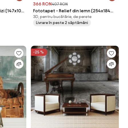
366 RON
407 RON
izi (147x102
Fototapet - Relief din lemn (254x184
3D, pentru bucătărie, de perete
cm)
Livrare în peste 2 săptămâni
-25 %