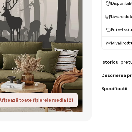
Disponibil
Livrare de 
Puteți retu
Mivali.ro
Istoricul prețu
Descrierea pr
Specificații
Afișează toate fișierele media (2)