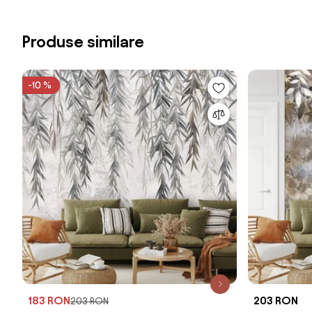
Produse similare
-10 %
183 RON
203 RON
203 RON