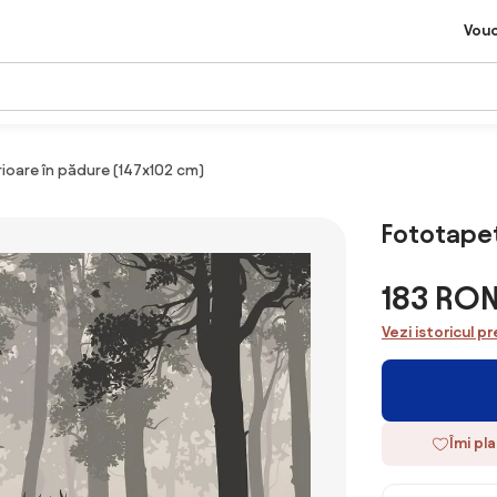
Vou
ioare în pădure (147x102 cm)
Fototapet
183 RO
Vezi istoricul pr
Îmi pl