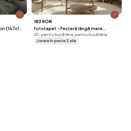
183 RON
lori (147x102
Fototapet - Peșteră lângă mare
3D, pentru bucătărie, pentru bucătărie
(147x102 cm)
Livrare în peste 2 zile