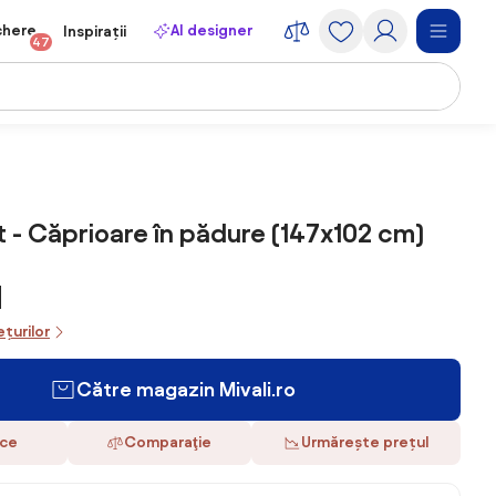
chere
AI designer
Inspirații
47
 - Căprioare în pădure (147x102 cm)
N
ețurilor
Către magazin Mivali.ro
ace
Comparaţie
Urmărește prețul