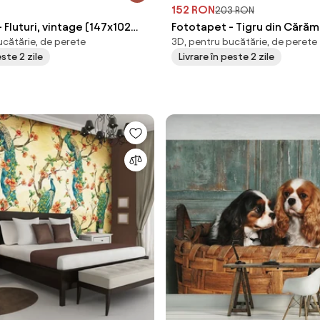
152 RON
203 RON
 Fluturi, vintage (147x102
Fototapet - Tigru din Cărăm
ucătărie, de perete
3D, pentru bucătărie, de perete
cm)
este 2 zile
Livrare în peste 2 zile