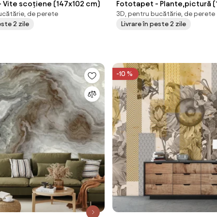
- Vite scoțiene (147x102 cm)
Fototapet - Plante,pictură 
ucătărie, de perete
3D, pentru bucătărie, de perete
cm)
este 2 zile
Livrare în peste 2 zile
-10 %