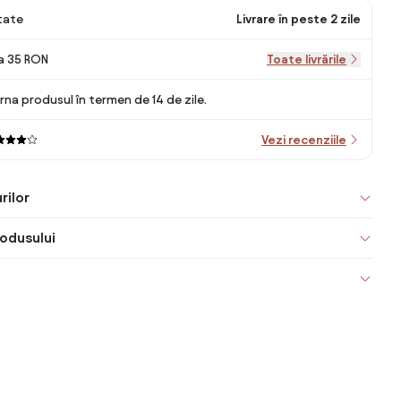
itate
Livrare în peste 2 zile
la 35 RON
Toate livrările
rna produsul în termen de 14 de zile.
Vezi recenziile
rilor
odusului