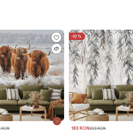
-10 %
183 RON
3 RON
203 RON