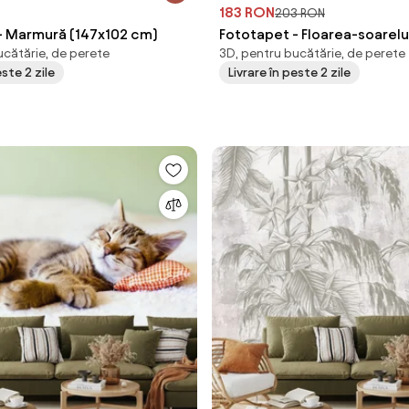
183 RON
203 RON
- Marmură (147x102 cm)
Fototapet - Floarea-soarelui
ucătărie, de perete
3D, pentru bucătărie, de perete
(147x102 cm)
este 2 zile
Livrare în peste 2 zile