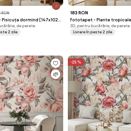
183 RON
3 RON
 Pisicuța dormind (147x102
Fototapet - Plante tropical
ucătărie, de perete
3D, pentru bucătărie, de perete
cm)
este 2 zile
Livrare în peste 2 zile
-25 %