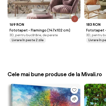
169 RON
183 RON
Fototapet - Flamingo (147x102 cm)
Fototapet 
3D, pentru bucătărie, de perete
3D, pentru b
(147x102 c
Livrare în peste 2 zile
Livrare în p
Cele mai bune produse de la Mivali.ro