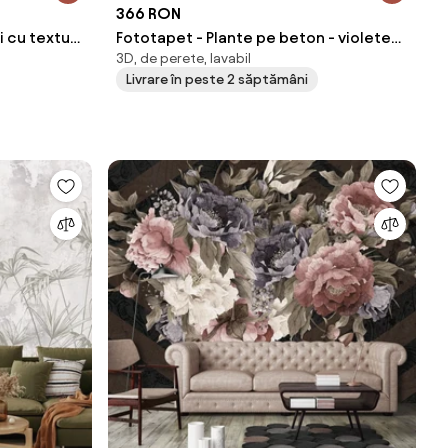
366 RON
 cu texturi
Fototapet - Plante pe beton - violete
3D, de perete, lavabil
(254x184 cm)
Livrare în peste 2 săptămâni