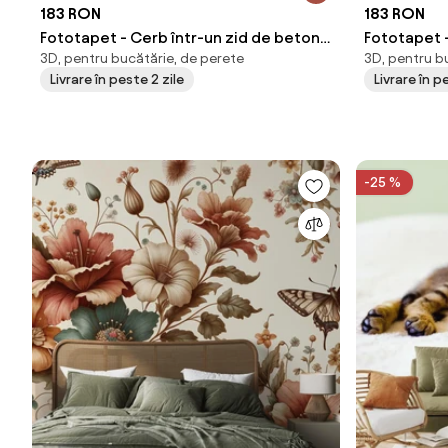
183 RON
183 RON
Fototapet - Cerb într-un zid de beton
Fototapet 
3D, pentru bucătărie, de perete
3D, pentru b
(147x102 cm)
Livrare în peste 2 zile
Livrare în p
-25 %