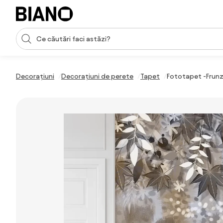
Sari peste navigare, accesează conținutul
Introducerea căutării
Sari peste conținut, mergi la subsol
Decorațiuni
Decorațiuni de perete
Tapet
Fototapet -Frunz