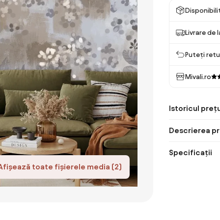
Disponibil
Livrare de 
Puteți retu
Mivali.ro
Istoricul prețu
Descrierea pr
Specificații
Afișează toate fișierele media (2)