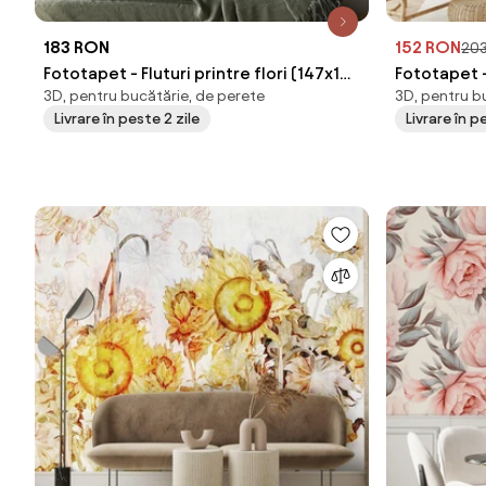
183 RON
152 RON
20
Fototapet - Fluturi printre flori (147x102
Fototapet -
3D, pentru bucătărie, de perete
3D, pentru b
cm)
cm)
Livrare în peste 2 zile
Livrare în p