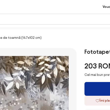
Vou
e de toamnă (147x102 cm)
Fototapet
203 RO
Cel mai bun preț
Îmi pl