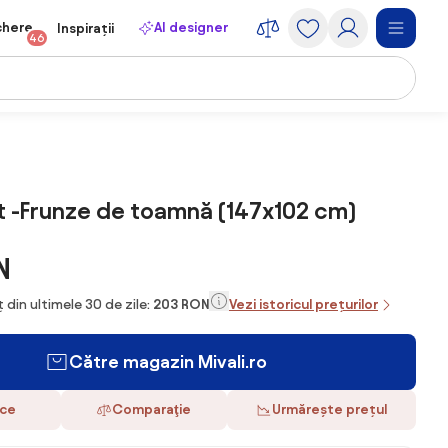
chere
AI designer
Inspirații
46
 -Frunze de toamnă (147x102 cm)
N
 din ultimele 30 de zile:
203 RON
Vezi istoricul prețurilor
Către magazin Mivali.ro
ace
Comparaţie
Urmărește prețul