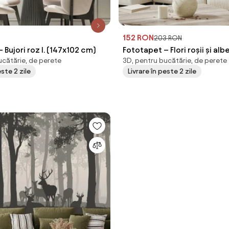
152 RON
203 RON
 Bujori roz I. (147x102 cm)
Fototapet – Flori roșii și alb
ucătărie, de perete
3D, pentru bucătărie, de perete
cm)
este 2 zile
Livrare în peste 2 zile