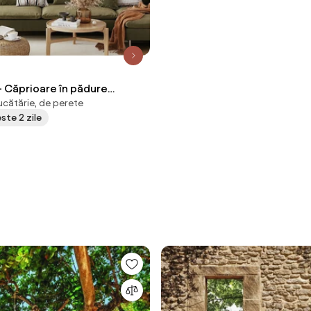
- Căprioare în pădure
ucătărie, de perete
m)
este 2 zile