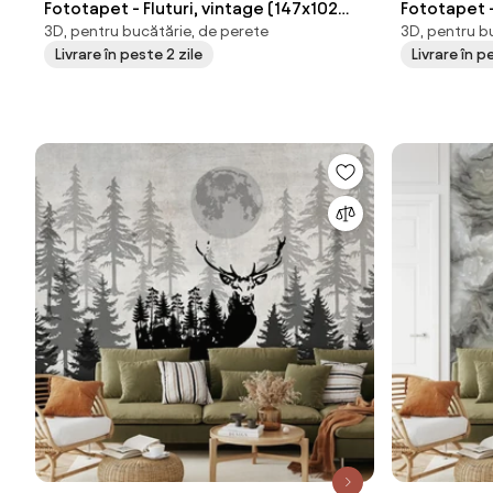
Fototapet - Fluturi, vintage (147x102
Fototapet 
3D, pentru bucătărie, de perete
3D, pentru b
cm)
Livrare în peste 2 zile
Livrare în p