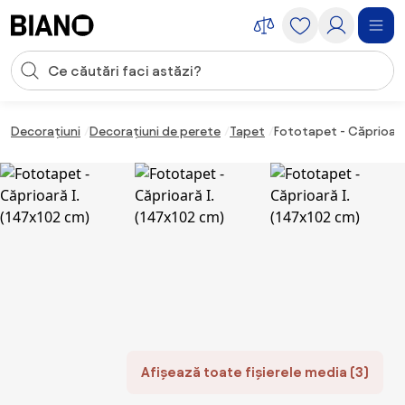
Sari peste navigare, accesează conținutul
Introducerea căutării
Sari peste conținut, mergi la subsol
Decorațiuni
Decorațiuni de perete
Tapet
Fototapet - Căprioară 
Afișează toate fișierele media (3)