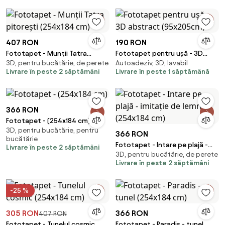
407 RON
190 RON
Fototapet - Munții Tatra
Fototapet pentru ușă - 3D
3D, pentru bucătărie, de perete
Autoadeziv, 3D, lavabil
pitorești (254x184 cm)
abstract (95x205cm)
Livrare în peste 2 săptămâni
Livrare în peste 1 săptămână
366 RON
Fototapet - (254x184 cm)
3D, pentru bucătărie, pentru
366 RON
bucătărie
Fototapet - Intare pe plajă -
Livrare în peste 2 săptămâni
3D, pentru bucătărie, de perete
imitație de lemn (254x184 cm)
Livrare în peste 2 săptămâni
-25 %
305 RON
366 RON
407 RON
Fototapet - Tunelul cosmic
Fototapet - Paradis - tunel