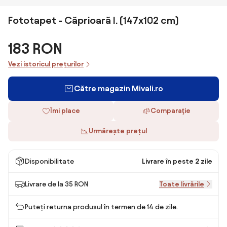
Fototapet - Căprioară I. (147x102 cm)
183 RON
Vezi istoricul prețurilor
Către magazin Mivali.ro
Îmi place
Comparaţie
Urmărește prețul
Disponibilitate
Livrare în peste 2 zile
Livrare de la 35 RON
Toate livrările
Puteți returna produsul în termen de 14 de zile.