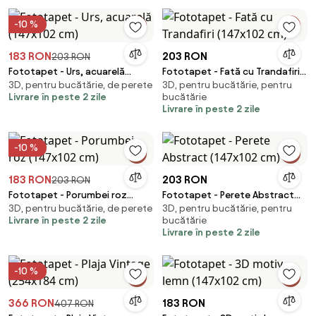
-10 %
183 RON
203 RON
203 RON
Fototapet - Urs, acuarelă
Fototapet - Fată cu Trandafiri
3D, pentru bucătărie, de perete
3D, pentru bucătărie, pentru
(147x102 cm)
(147x102 cm)
Livrare în peste 2 zile
bucătărie
Livrare în peste 2 zile
-10 %
183 RON
203 RON
203 RON
Fototapet - Porumbei roz
Fototapet - Perete Abstract
3D, pentru bucătărie, de perete
3D, pentru bucătărie, pentru
(147x102 cm)
(147x102 cm)
Livrare în peste 2 zile
bucătărie
Livrare în peste 2 zile
-10 %
366 RON
183 RON
407 RON