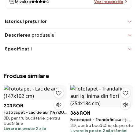
Mivali.ro
Vezi recenziile
Istoricul prețurilor
Descrierea produsului
Specificații
Produse similare
203 RON
Fototapet - Lac de aur (147x102
366 RON
3D, pentru bucătărie, pentru
cm)
Fototapet - Trandafiri aurii și
bucătărie
3D, pentru bucătărie, de perete
inima din flori (254x184 cm)
Livrare în peste 2 zile
Livrare în peste 2 săptămâni