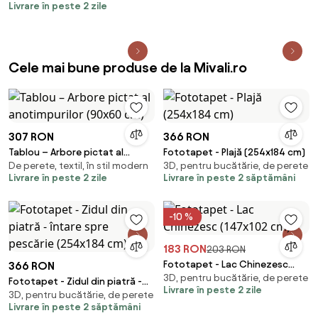
Livrare în peste 2 zile
Cele mai bune produse de la Mivali.ro
307 RON
366 RON
Tablou – Arbore pictat al
Fototapet - Plajă (254x184 cm)
De perete, textil, în stil modern
3D, pentru bucătărie, de perete
anotimpurilor (90x60 cm)
Livrare în peste 2 zile
Livrare în peste 2 săptămâni
-10 %
183 RON
203 RON
Fototapet - Lac Chinezesc
366 RON
3D, pentru bucătărie, de perete
(147x102 cm)
Fototapet - Zidul din piatră -
Livrare în peste 2 zile
3D, pentru bucătărie, de perete
întare spre pescărie (254x184
Livrare în peste 2 săptămâni
cm)