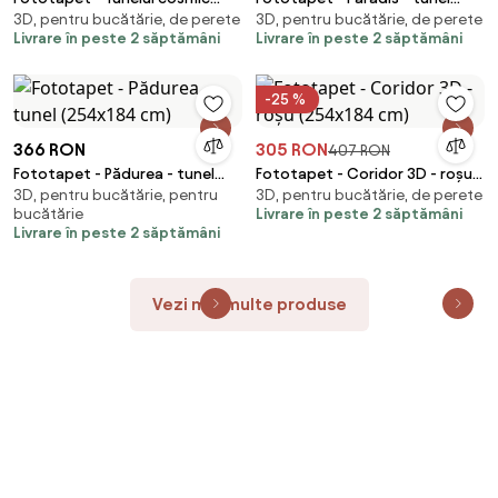
3D, pentru bucătărie, de perete
3D, pentru bucătărie, de perete
(254x184 cm)
(254x184 cm)
Livrare în peste 2 săptămâni
Livrare în peste 2 săptămâni
-25 %
366 RON
305 RON
407 RON
Fototapet - Pădurea - tunel
Fototapet - Coridor 3D - roșu
3D, pentru bucătărie, pentru
3D, pentru bucătărie, de perete
(254x184 cm)
(254x184 cm)
bucătărie
Livrare în peste 2 săptămâni
Livrare în peste 2 săptămâni
Vezi mai multe produse