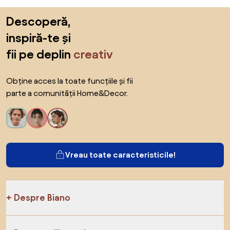
Sari peste subsol, revino la începutul paginii
Descoperă,
inspiră-te și
fii pe deplin
creativ
Obține acces la toate funcțiile și fii
parte a comunității Home&Decor.
Vreau toate caracteristicile!
Despre Biano