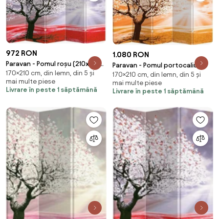
972 RON
1.080 RON
Paravan - Pomul roșu (210x170
Paravan - Pomul portocaliu
170×210 cm, din lemn, din 5 și
cm)
170×210 cm, din lemn, din 5 și
(210x170 cm)
mai multe piese
mai multe piese
Livrare în peste 1 săptămână
Livrare în peste 1 săptămână