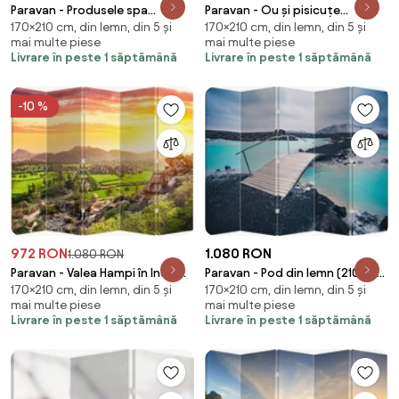
Paravan - Produsele spa
Paravan - Ou și pisicuțe
170×210 cm, din lemn, din 5 și
170×210 cm, din lemn, din 5 și
(210x170 cm)
(210x170 cm)
mai multe piese
mai multe piese
Livrare în peste 1 săptămână
Livrare în peste 1 săptămână
-10 %
972 RON
1.080 RON
1.080 RON
Paravan - Valea Hampi în India
Paravan - Pod din lemn (210x170
170×210 cm, din lemn, din 5 și
170×210 cm, din lemn, din 5 și
(210x170 cm)
cm)
mai multe piese
mai multe piese
Livrare în peste 1 săptămână
Livrare în peste 1 săptămână