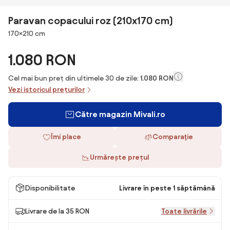
Paravan copacului roz (210x170 cm)
Dimensiuni
170×210 cm
1.080 RON
Cel mai bun preț din ultimele 30 de zile:
1.080 RON
Vezi istoricul prețurilor
Către magazin Mivali.ro
Îmi place
Comparaţie
Urmărește prețul
Disponibilitate
Livrare în peste 1 săptămână
Livrare de la 35 RON
Toate livrările