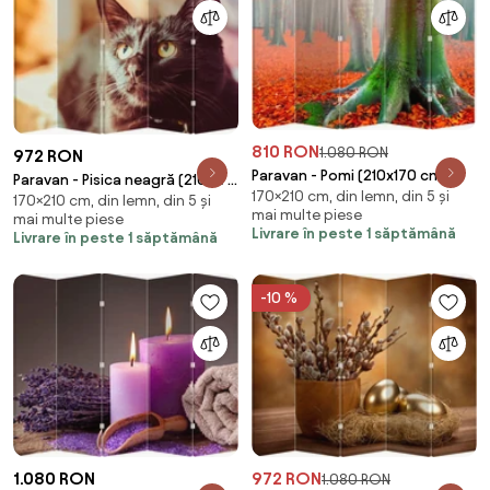
810 RON
1.080 RON
972 RON
Paravan - Pomi (210x170 cm)
Paravan - Pisica neagră (210x170
170×210 cm, din lemn, din 5 și
170×210 cm, din lemn, din 5 și
cm)
mai multe piese
mai multe piese
Livrare în peste 1 săptămână
Livrare în peste 1 săptămână
-10 %
1.080 RON
972 RON
1.080 RON