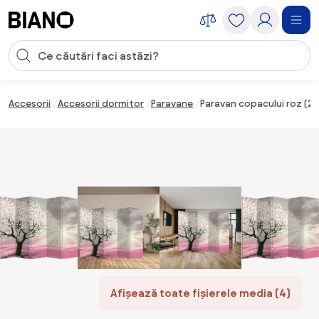
Sari peste navigare, accesează conținutul
Introducerea căutării
Sari peste conținut, mergi la subsol
Accesorii
Accesorii dormitor
Paravane
Paravan copacului roz (2
Afișează toate fișierele media (4)