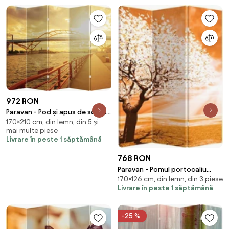
972 RON
Paravan - Pod și apus de soare
170×210 cm, din lemn, din 5 și
(210x170 cm)
mai multe piese
Livrare în peste 1 săptămână
768 RON
Paravan - Pomul portocaliu
170×126 cm, din lemn, din 3 piese
(126x170 cm)
Livrare în peste 1 săptămână
-25 %