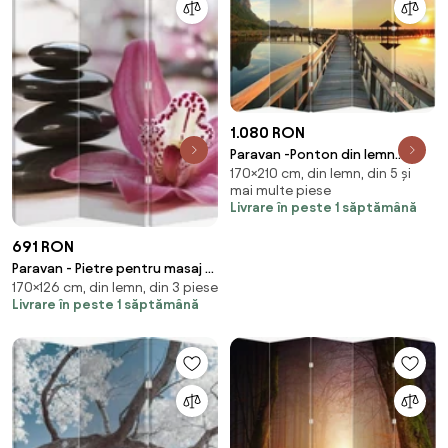
1.080 RON
Paravan -Ponton din lemn
170×210 cm, din lemn, din 5 și
(210x170 cm)
mai multe piese
Livrare în peste 1 săptămână
691 RON
Paravan - Pietre pentru masaj și
170×126 cm, din lemn, din 3 piese
orhidee (126x170 cm)
Livrare în peste 1 săptămână