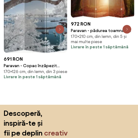
972 RON
Paravan - pădurea toamna în
170×210 cm, din lemn, din 5 și
ceață (210x170 cm)
mai multe piese
Livrare în peste 1 săptămână
691 RON
Paravan - Copac înzăpezit
170×126 cm, din lemn, din 3 piese
lângă apă (126x170 cm)
Livrare în peste 1 săptămână
Sari peste subsol, revino la începutul paginii
Descoperă,
inspiră-te și
fii pe deplin
creativ