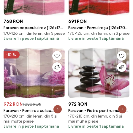
768 RON
691 RON
Paravan copacului roz (126x170
Paravan - Pomul roșu (126x170
170×126 cm, din lemn, din 3 piese
170×126 cm, din lemn, din 3 piese
cm)
cm)
Livrare în peste 1 săptămână
Livrare în peste 1 săptămână
-10 %
972 RON
972 RON
1.080 RON
Paravan - Pomi roz cu lac
Paravan - Pietre pentru masaj și
170×210 cm, din lemn, din 5 și
170×210 cm, din lemn, din 5 și
(210x170 cm)
orhidee (210x170 cm)
mai multe piese
mai multe piese
Livrare în peste 1 săptămână
Livrare în peste 1 săptămână