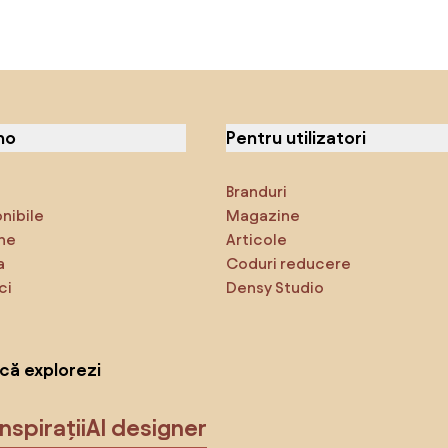
no
Pentru utilizatori
Branduri
onibile
Magazine
ne
Articole
a
Coduri reducere
ci
Densy Studio
că explorezi
Inspirații
AI designer