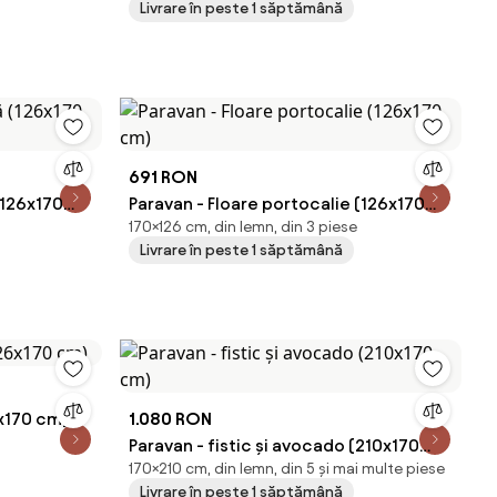
Livrare în peste 1 săptămână
691 RON
(126x170
Paravan - Floare portocalie (126x170
170×126 cm, din lemn, din 3 piese
cm)
Livrare în peste 1 săptămână
6x170 cm)
1.080 RON
Paravan - fistic și avocado (210x170
170×210 cm, din lemn, din 5 și mai multe piese
cm)
Livrare în peste 1 săptămână