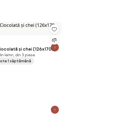
iocolată și chei (126x170
in lemn, din 3 piese
peste 1 săptămână