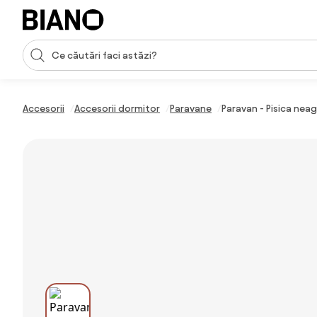
Sari peste navigare, accesează conținutul
Introducerea căutării
Sari peste conținut, mergi la subsol
Accesorii
Accesorii dormitor
Paravane
Paravan - Pisica nea