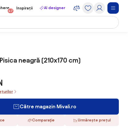
chere
AI designer
Inspirații
47
 Pisica neagră (210x170 cm)
N
ețurilor
Către magazin Mivali.ro
ace
Comparaţie
Urmărește prețul