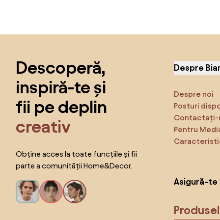
Sari peste subsol, revino la începutul paginii
Descoperă,
Despre Bia
inspiră-te și
Despre noi
fii pe deplin
Posturi disp
Contactați-
creativ
Pentru Medi
Caracteristi
Obține acces la toate funcțiile și fii
parte a comunității Home&Decor.
Asigură-te 
Produse