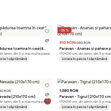
-25 %
810 RON
1.080 RON
pădurea toamna în ceață
Paravan - Ananas și pahare p
in lemn, din 5 și mai multe piese
170×210 cm, din lemn, din 5 și ma
m)
(210x170 cm)
peste 1 săptămână
Livrare în peste 1 săptămână
1.080 RON
080 RON
Nevada (210x170 cm)
Paravan - Tigrul (210x170 cm
in lemn, din 5 și mai multe piese
170×210 cm, din lemn, din 5 și ma
peste 1 săptămână
Livrare în peste 1 săptămână