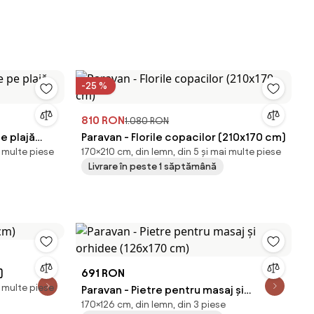
-25 %
810 RON
1.080 RON
e plajă
Paravan - Florile copacilor (210x170 cm)
i multe piese
170×210 cm, din lemn, din 5 și mai multe piese
Livrare în peste 1 săptămână
)
691 RON
i multe piese
Paravan - Pietre pentru masaj și
170×126 cm, din lemn, din 3 piese
orhidee (126x170 cm)