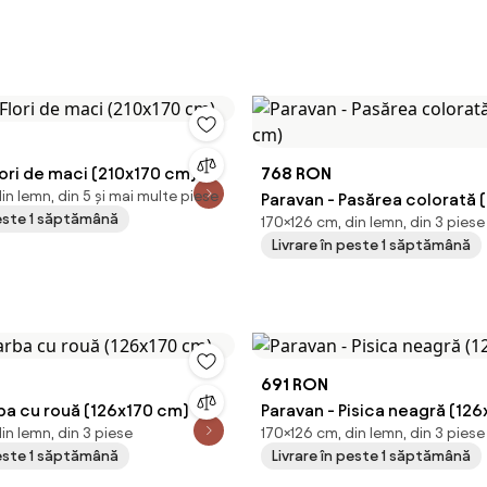
lori de maci (210x170 cm)
768 RON
in lemn, din 5 și mai multe piese
Paravan - Pasărea colorată 
peste 1 săptămână
170×126 cm, din lemn, din 3 piese
cm)
Livrare în peste 1 săptămână
691 RON
ba cu rouă (126x170 cm)
Paravan - Pisica neagră (12
in lemn, din 3 piese
170×126 cm, din lemn, din 3 piese
peste 1 săptămână
Livrare în peste 1 săptămână