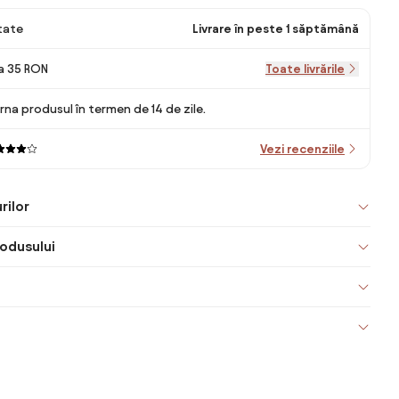
itate
Livrare în peste 1 săptămână
la 35 RON
Toate livrările
rna produsul în termen de 14 de zile.
Vezi recenziile
rilor
odusului