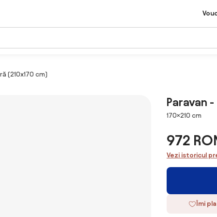
Vou
gră (210x170 cm)
Paravan -
Dimensiuni
170×210 cm
972 RO
Vezi istoricul pr
Îmi pl