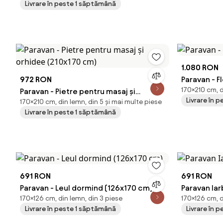
Livrare în peste 1 săptămână
1.080 RON
972 RON
Paravan - F
170×210 cm, d
Paravan - Pietre pentru masaj și
Livrare în 
170×210 cm, din lemn, din 5 și mai multe piese
orhidee (210x170 cm)
Livrare în peste 1 săptămână
691 RON
691 RON
Paravan - Leul dormind (126x170 cm)
Paravan Iar
170×126 cm, din lemn, din 3 piese
170×126 cm, d
Livrare în peste 1 săptămână
Livrare în 