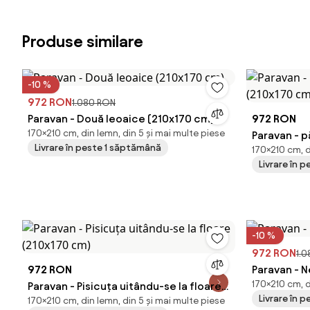
Produse similare
-10 %
972 RON
1.080 RON
Paravan - Două leoaice (210x170 cm)
972 RON
170×210 cm, din lemn, din 5 și mai multe piese
Paravan - 
Livrare în peste 1 săptămână
170×210 cm, d
(210x170 c
Livrare în 
-10 %
972 RON
1.
972 RON
Paravan - 
170×210 cm, d
Paravan - Pisicuța uitându-se la floare
Livrare în 
170×210 cm, din lemn, din 5 și mai multe piese
(210x170 cm)