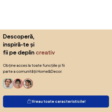
Sari peste subsol, revino la începutul paginii
Descoperă,
inspiră-te și
fii pe deplin
creativ
Obține acces la toate funcțiile și fii
parte a comunității Home&Decor.
Vreau toate caracteristicile!