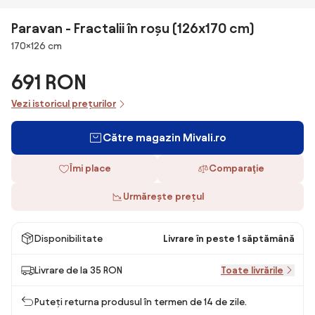
Paravan - Fractalii în roșu (126x170 cm)
Dimensiuni
170×126 cm
691 RON
Vezi istoricul prețurilor
Către magazin Mivali.ro
Îmi place
Comparaţie
Urmărește prețul
Disponibilitate
Livrare în peste 1 săptămână
Livrare de la 35 RON
Toate livrările
Puteți returna produsul în termen de 14 de zile.