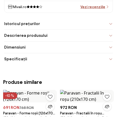
Mivali.ro
Vezi recenziile
Istoricul prețurilor
Descrierea produsului
Dimensiuni
Specificații
Produse similare
-10 %
691 RON
972 RON
768 RON
Paravan - Forme roșii (126x170
Paravan - Fractalii în roșu