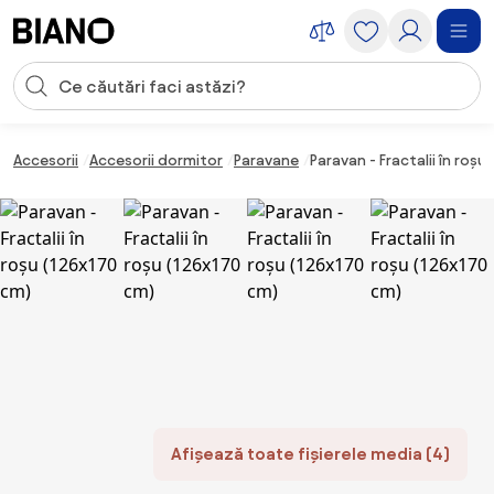
Sari peste navigare, accesează conținutul
Introducerea căutării
Sari peste conținut, mergi la subsol
Accesorii
Accesorii dormitor
Paravane
Paravan - Fractalii în roșu
Afișează toate fișierele media (4)