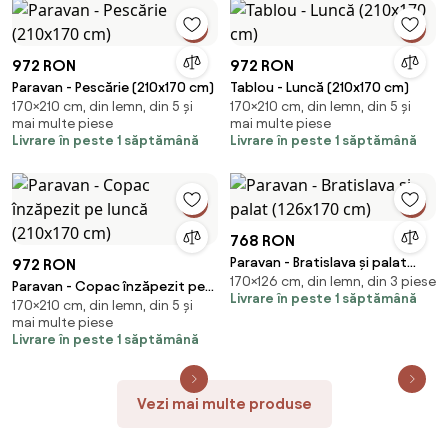
972 RON
972 RON
Paravan - Pescărie (210x170 cm)
Tablou - Luncă (210x170 cm)
170×210 cm, din lemn, din 5 și
170×210 cm, din lemn, din 5 și
mai multe piese
mai multe piese
Livrare în peste 1 săptămână
Livrare în peste 1 săptămână
768 RON
Paravan - Bratislava și palat
972 RON
170×126 cm, din lemn, din 3 piese
(126x170 cm)
Paravan - Copac înzăpezit pe
Livrare în peste 1 săptămână
170×210 cm, din lemn, din 5 și
luncă (210x170 cm)
mai multe piese
Livrare în peste 1 săptămână
Vezi mai multe produse