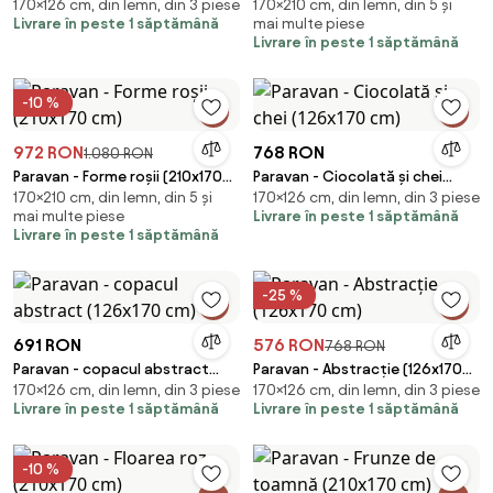
170×126 cm, din lemn, din 3 piese
170×210 cm, din lemn, din 5 și
cm)
(210x170 cm)
Livrare în peste 1 săptămână
mai multe piese
Livrare în peste 1 săptămână
-10 %
972 RON
768 RON
1.080 RON
Paravan - Forme roșii (210x170
Paravan - Ciocolată și chei
170×210 cm, din lemn, din 5 și
170×126 cm, din lemn, din 3 piese
cm)
(126x170 cm)
mai multe piese
Livrare în peste 1 săptămână
Livrare în peste 1 săptămână
-25 %
691 RON
576 RON
768 RON
Paravan - copacul abstract
Paravan - Abstracție (126x170
170×126 cm, din lemn, din 3 piese
170×126 cm, din lemn, din 3 piese
(126x170 cm)
cm)
Livrare în peste 1 săptămână
Livrare în peste 1 săptămână
-10 %