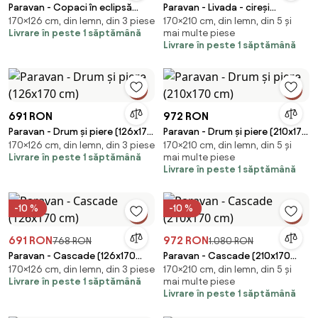
Paravan - Copaci în eclipsă
Paravan - Livada - cireși
170×126 cm, din lemn, din 3 piese
170×210 cm, din lemn, din 5 și
(126x170 cm)
(210x170 cm)
Livrare în peste 1 săptămână
mai multe piese
Livrare în peste 1 săptămână
691 RON
972 RON
Paravan - Drum și piere (126x170
Paravan - Drum și piere (210x170
170×126 cm, din lemn, din 3 piese
170×210 cm, din lemn, din 5 și
cm)
cm)
Livrare în peste 1 săptămână
mai multe piese
Livrare în peste 1 săptămână
-10 %
-10 %
691 RON
972 RON
768 RON
1.080 RON
Paravan - Cascade (126x170
Paravan - Cascade (210x170
170×126 cm, din lemn, din 3 piese
170×210 cm, din lemn, din 5 și
cm)
cm)
Livrare în peste 1 săptămână
mai multe piese
Livrare în peste 1 săptămână