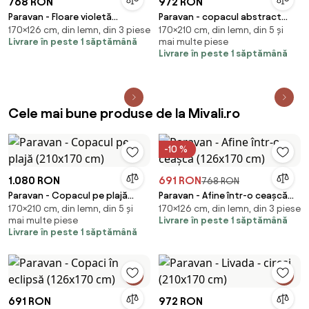
768 RON
972 RON
Paravan - Floare violetă
Paravan - copacul abstract
170×126 cm, din lemn, din 3 piese
170×210 cm, din lemn, din 5 și
(126x170 cm)
(210x170 cm)
Livrare în peste 1 săptămână
mai multe piese
Livrare în peste 1 săptămână
Cele mai bune produse de la Mivali.ro
-10 %
1.080 RON
691 RON
768 RON
Paravan - Copacul pe plajă
Paravan - Afine într-o ceașcă
170×210 cm, din lemn, din 5 și
170×126 cm, din lemn, din 3 piese
(210x170 cm)
(126x170 cm)
mai multe piese
Livrare în peste 1 săptămână
Livrare în peste 1 săptămână
691 RON
972 RON