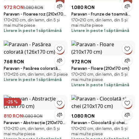
972 RON
1.080 RON
1.080 RON
Paravan - Floarea roz (210x170
Paravan - Frunze de toamnă
170×210 cm, din lemn, din 5 și
170×210 cm, din lemn, din 5 și
cm)
(210x170 cm)
mai multe piese
mai multe piese
Livrare în peste 1 săptămână
Livrare în peste 1 săptămână
768 RON
972 RON
Paravan - Pasărea colorată
Paravan - Floare (210x170 cm)
170×126 cm, din lemn, din 3 piese
170×210 cm, din lemn, din 5 și
(126x170 cm)
Livrare în peste 1 săptămână
mai multe piese
Livrare în peste 1 săptămână
-25 %
810 RON
1.080 RON
1.080 RON
Paravan - Abstracție (210x170
Paravan - Ciocolată și chei
170×210 cm, din lemn, din 5 și
170×210 cm, din lemn, din 5 și
cm)
(210x170 cm)
mai multe piese
mai multe piese