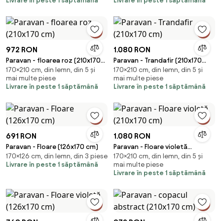
Livrare în peste 1 săptămână
Livrare în peste 1 săptămână
972 RON
1.080 RON
Paravan - floarea roz (210x170
Paravan - Trandafir (210x170
170×210 cm, din lemn, din 5 și
170×210 cm, din lemn, din 5 și
cm)
cm)
mai multe piese
mai multe piese
Livrare în peste 1 săptămână
Livrare în peste 1 săptămână
691 RON
1.080 RON
Paravan - Floare (126x170 cm)
Paravan - Floare violetă
170×126 cm, din lemn, din 3 piese
170×210 cm, din lemn, din 5 și
(210x170 cm)
Livrare în peste 1 săptămână
mai multe piese
Livrare în peste 1 săptămână