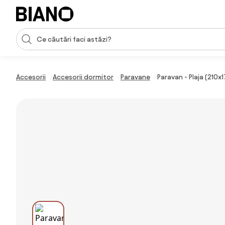
Sari peste navigare, accesează conținutul
Introducerea căutării
Sari peste conținut, mergi la subsol
Accesorii
Accesorii dormitor
Paravane
Paravan - Plaja (210x