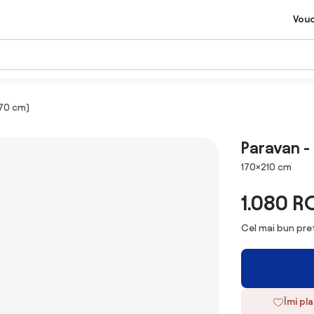
Vou
170 cm)
Paravan -
Dimensiuni
170×210 cm
1.080 R
Cel mai bun preț
Îmi pl