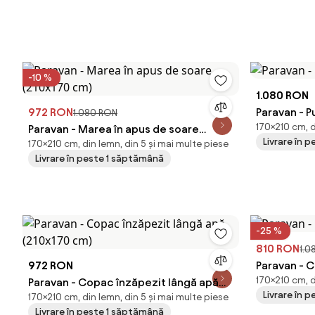
-10 %
1.080 RON
972 RON
Paravan - P
1.080 RON
170×210 cm, d
Paravan - Marea în apus de soare
Livrare în 
170×210 cm, din lemn, din 5 și mai multe piese
(210x170 cm)
Livrare în peste 1 săptămână
-25 %
810 RON
1.0
972 RON
Paravan - C
170×210 cm, d
Paravan - Copac înzăpezit lângă apă
Livrare în 
170×210 cm, din lemn, din 5 și mai multe piese
(210x170 cm)
Livrare în peste 1 săptămână