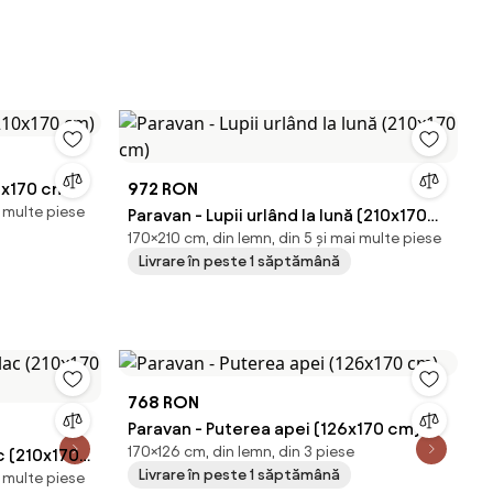
0x170 cm)
972 RON
i multe piese
Paravan - Lupii urlând la lună (210x170
170×210 cm, din lemn, din 5 și mai multe piese
cm)
Livrare în peste 1 săptămână
768 RON
Paravan - Puterea apei (126x170 cm)
170×126 cm, din lemn, din 3 piese
ac (210x170
Livrare în peste 1 săptămână
i multe piese