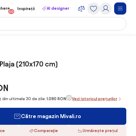
chere
AI designer
Inspirații
40
 Plaja (210x170 cm)
ON
 din ultimele 30 de zile:
1.080 RON
Vezi istoricul prețurilor
Către magazin Mivali.ro
ace
Comparaţie
Urmărește prețul