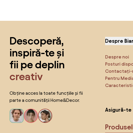
Sari peste subsol, revino la începutul paginii
Descoperă,
Despre Bia
inspiră-te și
Despre noi
fii pe deplin
Posturi disp
Contactați-
creativ
Pentru Medi
Caracteristi
Obține acces la toate funcțiile și fii
parte a comunității Home&Decor.
Asigură-te 
Produse