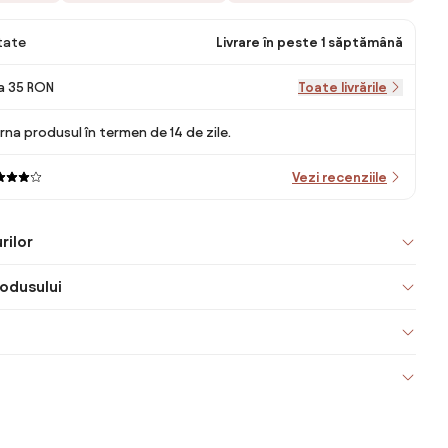
itate
Livrare în peste 1 săptămână
la 35 RON
Toate livrările
rna produsul în termen de 14 de zile.
Vezi recenziile
rilor
odusului