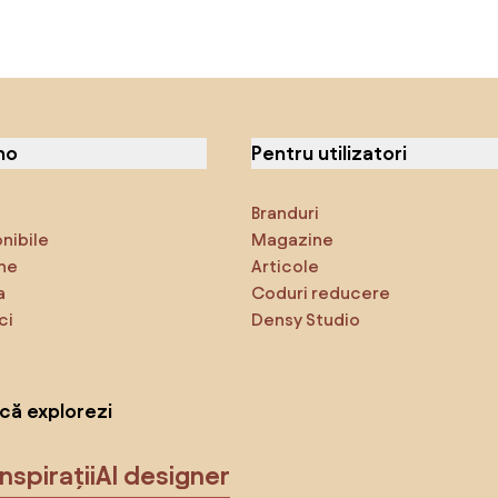
no
Pentru utilizatori
Branduri
onibile
Magazine
ne
Articole
a
Coduri reducere
ci
Densy Studio
că explorezi
Inspirații
AI designer