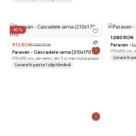
-10 %
1.080 RON
972 RON
Paravan - 
1.080 RON
170×210 cm, d
Paravan - Cascadele iarna (210x170
Livrare în 
170×210 cm, din lemn, din 5 și mai multe piese
cm)
Livrare în peste 1 săptămână