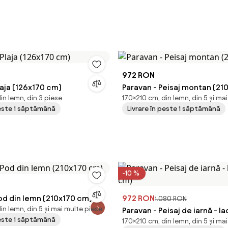
972 RON
laja (126x170 cm)
Paravan - Peisaj montan (21
in lemn, din 3 piese
170×210 cm, din lemn, din 5 și ma
peste 1 săptămână
Livrare în peste 1 săptămână
-10 %
od din lemn (210x170 cm)
972 RON
1.080 RON
in lemn, din 5 și mai multe piese
Paravan - Peisaj de iarnă - l
peste 1 săptămână
170×210 cm, din lemn, din 5 și ma
cm)