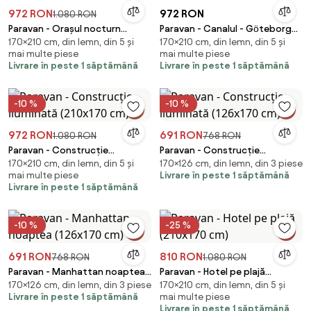
972 RON
972 RON
1.080 RON
Paravan - Orașul nocturn
Paravan - Canalul - Göteborg
170×210 cm, din lemn, din 5 și
170×210 cm, din lemn, din 5 și
(210x170 cm)
(210x170 cm)
mai multe piese
mai multe piese
Livrare în peste 1 săptămână
Livrare în peste 1 săptămână
-10 %
-10 %
972 RON
691 RON
1.080 RON
768 RON
Paravan - Construcție
Paravan - Construcție
170×210 cm, din lemn, din 5 și
170×126 cm, din lemn, din 3 piese
iluminată (210x170 cm)
iluminată (126x170 cm)
mai multe piese
Livrare în peste 1 săptămână
Livrare în peste 1 săptămână
-10 %
-25 %
691 RON
810 RON
768 RON
1.080 RON
Paravan - Manhattan noaptea
Paravan - Hotel pe plajă
170×126 cm, din lemn, din 3 piese
170×210 cm, din lemn, din 5 și
(126x170 cm)
(210x170 cm)
Livrare în peste 1 săptămână
mai multe piese
Livrare în peste 1 săptămână