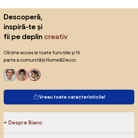
Sari peste subsol, revino la începutul paginii
Descoperă,
inspiră-te și
fii pe deplin
creativ
Obține acces la toate funcțiile și fii
parte a comunității Home&Decor.
Vreau toate caracteristicile!
Despre Biano