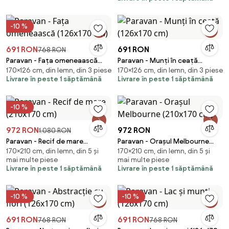
-10 %
691 RON
691 RON
768 RON
Paravan - Fața omeneaască
Paravan - Munți în ceață
170×126 cm, din lemn, din 3 piese
170×126 cm, din lemn, din 3 piese
(126x170 cm)
(126x170 cm)
Livrare în peste 1 săptămână
Livrare în peste 1 săptămână
-10 %
972 RON
972 RON
1.080 RON
Paravan - Recif de mare
Paravan - Orașul Melbourne
170×210 cm, din lemn, din 5 și
170×210 cm, din lemn, din 5 și
(210x170 cm)
(210x170 cm)
mai multe piese
mai multe piese
Livrare în peste 1 săptămână
Livrare în peste 1 săptămână
-10 %
-10 %
691 RON
691 RON
768 RON
768 RON