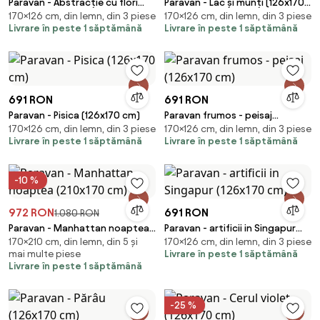
Paravan - Abstracție cu flori
Paravan - Lac și munți (126x170
170×126 cm, din lemn, din 3 piese
170×126 cm, din lemn, din 3 piese
(126x170 cm)
cm)
Livrare în peste 1 săptămână
Livrare în peste 1 săptămână
691 RON
691 RON
Paravan - Pisica (126x170 cm)
Paravan frumos - peisaj
170×126 cm, din lemn, din 3 piese
170×126 cm, din lemn, din 3 piese
(126x170 cm)
Livrare în peste 1 săptămână
Livrare în peste 1 săptămână
-10 %
972 RON
691 RON
1.080 RON
Paravan - Manhattan noaptea
Paravan - artificii in Singapur
170×210 cm, din lemn, din 5 și
170×126 cm, din lemn, din 3 piese
(210x170 cm)
(126x170 cm)
mai multe piese
Livrare în peste 1 săptămână
Livrare în peste 1 săptămână
-25 %