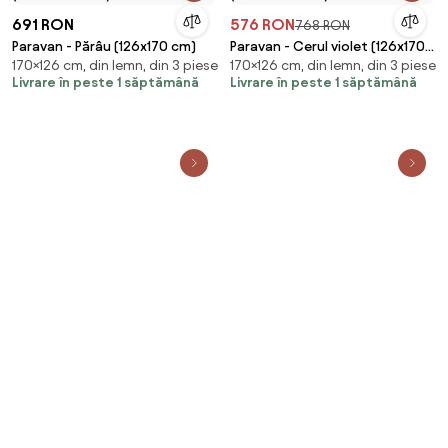
691 RON
576 RON
768 RON
Paravan - Părâu (126x170 cm)
Paravan - Cerul violet (126x170
170×126 cm, din lemn, din 3 piese
170×126 cm, din lemn, din 3 piese
cm)
Livrare în peste 1 săptămână
Livrare în peste 1 săptămână