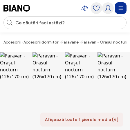
Sari peste navigare, accesează conținutul
Introducerea căutării
Sari peste conținut, mergi la subsol
Accesorii
Accesorii dormitor
Paravane
Paravan - Orașul nocturn 
Afișează toate fișierele media (4)