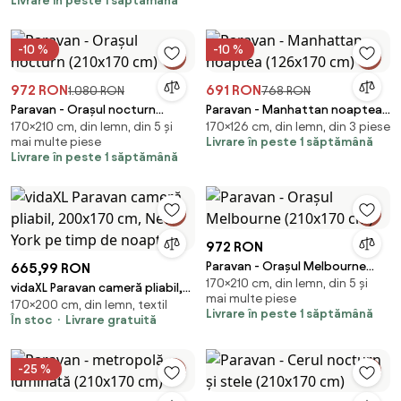
Livrare în peste 1 săptămână
-10 %
-10 %
972 RON
691 RON
1.080 RON
768 RON
Paravan - Orașul nocturn
Paravan - Manhattan noaptea
170×210 cm, din lemn, din 5 și
170×126 cm, din lemn, din 3 piese
(210x170 cm)
(126x170 cm)
mai multe piese
Livrare în peste 1 săptămână
Livrare în peste 1 săptămână
972 RON
Paravan - Orașul Melbourne
665,99 RON
170×210 cm, din lemn, din 5 și
(210x170 cm)
vidaXL Paravan cameră pliabil,
mai multe piese
170×200 cm, din lemn, textil
200x170 cm, New York pe timp
Livrare în peste 1 săptămână
În stoc
Livrare gratuită
de noapte
-25 %