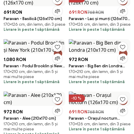
691 RON
691 RON
768 RON
Paravan - Basilică (126x170 cm)
Paravan - Lac și munți (126x170
170×126 cm, din lemn, din 3 piese
170×126 cm, din lemn, din 3 piese
cm)
Livrare în peste 1 săptămână
Livrare în peste 1 săptămână
1.080 RON
972 RON
Paravan - Podul Brooklin și New
Paravan - Big Ben din Londra
170×210 cm, din lemn, din 5 și
170×210 cm, din lemn, din 5 și
York (210x170 cm)
(210x170 cm)
mai multe piese
mai multe piese
Livrare în peste 1 săptămână
Livrare în peste 1 săptămână
-10 %
972 RON
691 RON
768 RON
Paravan - Alee (210x170 cm)
Paravan - Orașul nocturn
170×210 cm, din lemn, din 5 și
170×126 cm, din lemn, din 3 piese
(126x170 cm)
mai multe piese
Livrare în peste 1 săptămână