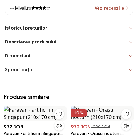
Mivali.ro
Vezi recenziile
Istoricul prețurilor
Descrierea produsului
Dimensiuni
Specificații
Produse similare
-10 %
972 RON
972 RON
1.080 RON
Paravan - artificii in Singapur
Paravan - Orașul nocturn