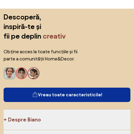
Sari peste subsol, revino la începutul paginii
Descoperă,
inspiră-te și
fii pe deplin
creativ
Obține acces la toate funcțiile și fii
parte a comunității Home&Decor.
Vreau toate caracteristicile!
Despre Biano