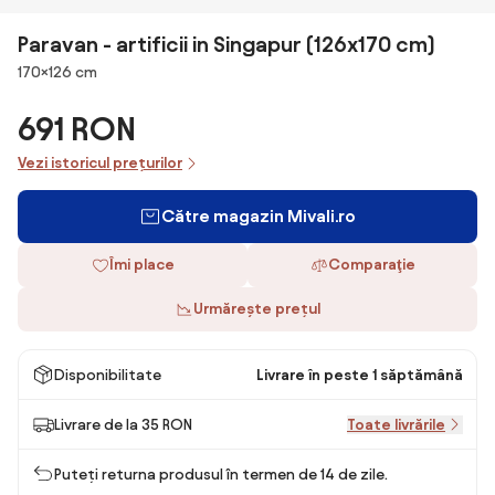
Paravan - artificii in Singapur (126x170 cm)
Dimensiuni
170×126 cm
691 RON
Vezi istoricul prețurilor
Către magazin Mivali.ro
Îmi place
Comparaţie
Urmărește prețul
Disponibilitate
Livrare în peste 1 săptămână
Livrare de la 35 RON
Toate livrările
Puteți returna produsul în termen de 14 de zile.