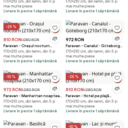
170×210 cm, din lemn, din 5 și
170×210 cm, din lemn, din 5 și
(210x170 cm)
(210x170 cm)
mai multe piese
mai multe piese
Livrare în peste 1 săptămână
Livrare în peste 1 săptămână
-25 %
810 RON
972 RON
1.080 RON
Paravan - Orașul nocturn
Paravan - Canalul - Göteborg
170×210 cm, din lemn, din 5 și
170×210 cm, din lemn, din 5 și
(210x170 cm)
(210x170 cm)
mai multe piese
mai multe piese
Livrare în peste 1 săptămână
Livrare în peste 1 săptămână
-10 %
-25 %
972 RON
810 RON
1.080 RON
1.080 RON
Paravan - Manhattan noaptea
Paravan - Hotel pe plajă
170×210 cm, din lemn, din 5 și
170×210 cm, din lemn, din 5 și
(210x170 cm)
(210x170 cm)
mai multe piese
mai multe piese
Livrare în peste 1 săptămână
Livrare în peste 1 săptămână
-10 %