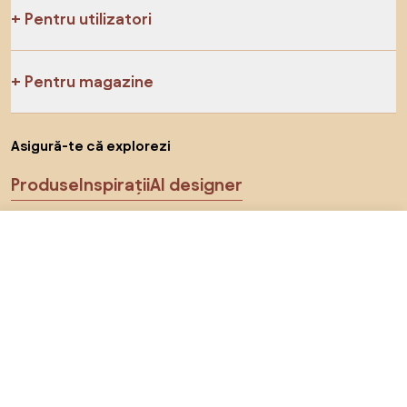
Pentru utilizatori
Pentru magazine
Asigură-te că explorezi
Produse
Inspirații
AI designer
Ne poți găsi pe rețelele de socializare
691 RON
Către magazin
Cookie-uri
Politica de confidențialitate
Termeni de utilizare
Alege țara