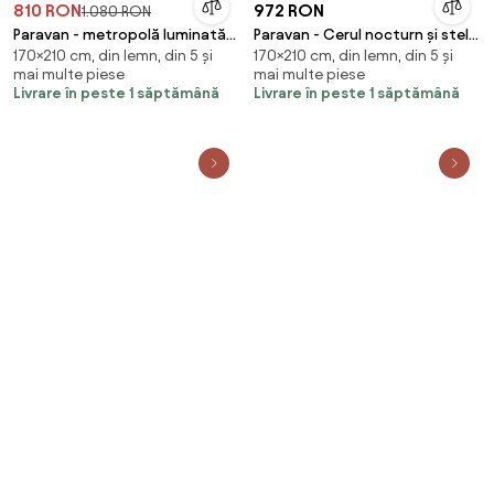
810 RON
972 RON
1.080 RON
Paravan - metropolă luminată
Paravan - Cerul nocturn și stele
170×210 cm, din lemn, din 5 și
170×210 cm, din lemn, din 5 și
(210x170 cm)
(210x170 cm)
mai multe piese
mai multe piese
Livrare în peste 1 săptămână
Livrare în peste 1 săptămână