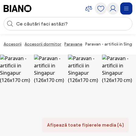
Sari peste navigare, accesează conținutul
Introducerea căutării
Sari peste conținut, mergi la subsol
Accesorii
Accesorii dormitor
Paravane
Paravan - artificii in Sing
Afișează toate fișierele media (4)