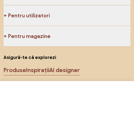
Pentru utilizatori
Pentru magazine
Asigură-te că explorezi
Produse
Inspirații
AI designer
Ne poți găsi pe rețelele de socializare
768 RON
Către magazin
691 RON
Cookie-uri
Politica de confidențialitate