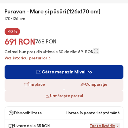
Paravan - Mare și păsări (126x170 cm)
Dimensiuni
170×126 cm
-10 %
691 RON
768 RON
Cel mai bun preț din ultimele 30 de zile:
691 RON
Vezi istoricul prețurilor
Către magazin Mivali.ro
Îmi place
Comparaţie
Urmărește prețul
Disponibilitate
Livrare în peste 1 săptămână
Livrare de la 35 RON
Toate livrările