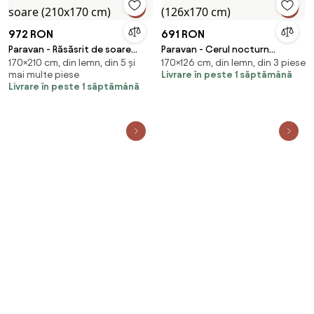
972 RON
691 RON
Paravan - Răsăsrit de soare
Paravan - Cerul nocturn
170×210 cm, din lemn, din 5 și
170×126 cm, din lemn, din 3 piese
(210x170 cm)
(126x170 cm)
mai multe piese
Livrare în peste 1 săptămână
Livrare în peste 1 săptămână