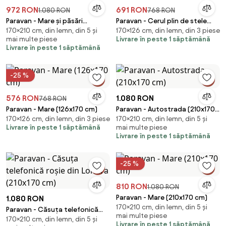
972 RON
691 RON
1.080 RON
768 RON
Paravan - Mare și păsări
Paravan - Cerul plin de stele
170×210 cm, din lemn, din 5 și
170×126 cm, din lemn, din 3 piese
(210x170 cm)
(126x170 cm)
mai multe piese
Livrare în peste 1 săptămână
Livrare în peste 1 săptămână
-25 %
576 RON
1.080 RON
768 RON
Paravan - Mare (126x170 cm)
Paravan - Autostrada (210x170
170×126 cm, din lemn, din 3 piese
170×210 cm, din lemn, din 5 și
cm)
Livrare în peste 1 săptămână
mai multe piese
Livrare în peste 1 săptămână
-25 %
810 RON
1.080 RON
Paravan - Mare (210x170 cm)
1.080 RON
170×210 cm, din lemn, din 5 și
Paravan - Căsuța telefonică
mai multe piese
170×210 cm, din lemn, din 5 și
roșie din Londra (210x170 cm)
Livrare în peste 1 săptămână