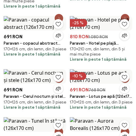
mai multe piese
Livrare în peste 1 săptămână
-25 %
691 RON
810 RON
1.080 RON
Paravan - copacul abstract
Paravan - Hotel pe plajă
170×126 cm, din lemn, din 3 piese
170×210 cm, din lemn, din 5 și
(126x170 cm)
(210x170 cm)
Livrare în peste 1 săptămână
mai multe piese
Livrare în peste 1 săptămână
-10 %
691 RON
691 RON
768 RON
Paravan - Cerul nocturn și stele
Paravan - Lotus pe apă (126x170
170×126 cm, din lemn, din 3 piese
170×126 cm, din lemn, din 3 piese
(126x170 cm)
cm)
Livrare în peste 1 săptămână
Livrare în peste 1 săptămână