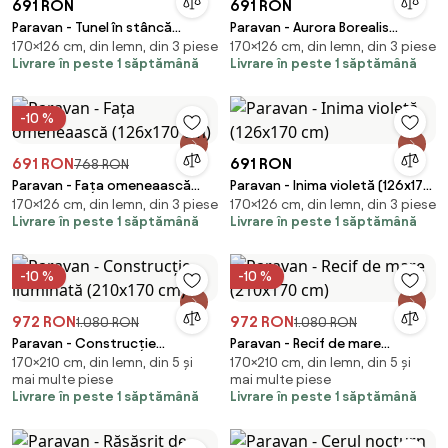
691 RON
691 RON
Paravan - Tunel în stâncă
Paravan - Aurora Borealis
170×126 cm, din lemn, din 3 piese
170×126 cm, din lemn, din 3 piese
(126x170 cm)
(126x170 cm)
Livrare în peste 1 săptămână
Livrare în peste 1 săptămână
-10 %
691 RON
691 RON
768 RON
Paravan - Fața omeneaască
Paravan - Inima violetă (126x170
170×126 cm, din lemn, din 3 piese
170×126 cm, din lemn, din 3 piese
(126x170 cm)
cm)
Livrare în peste 1 săptămână
Livrare în peste 1 săptămână
-10 %
-10 %
972 RON
972 RON
1.080 RON
1.080 RON
Paravan - Construcție
Paravan - Recif de mare
170×210 cm, din lemn, din 5 și
170×210 cm, din lemn, din 5 și
iluminată (210x170 cm)
(210x170 cm)
mai multe piese
mai multe piese
Livrare în peste 1 săptămână
Livrare în peste 1 săptămână