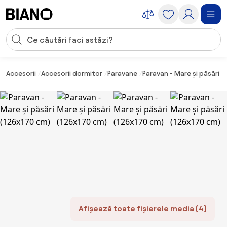
Sari peste navigare, accesează conținutul
Introducerea căutării
Sari peste conținut, mergi la subsol
Accesorii
Accesorii dormitor
Paravane
Paravan - Mare și păsări (
Afișează toate fișierele media (4)