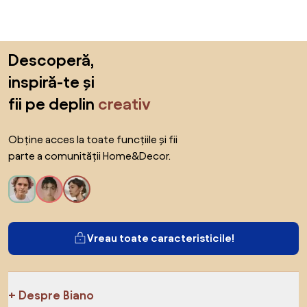
Sari peste subsol, revino la începutul paginii
Descoperă,
inspiră-te și
fii pe deplin
creativ
Obține acces la toate funcțiile și fii
parte a comunității Home&Decor.
Vreau toate caracteristicile!
Despre Biano