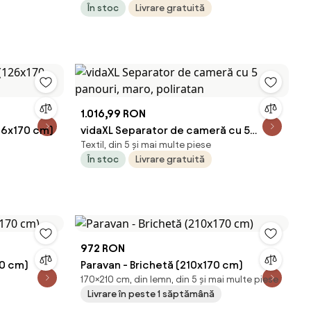
În stoc
Livrare gratuită
1.016,99 RON
126x170 cm)
vidaXL Separator de cameră cu 5
Textil, din 5 și mai multe piese
panouri, maro, poliratan
În stoc
Livrare gratuită
972 RON
70 cm)
Paravan - Brichetă (210x170 cm)
170×210 cm, din lemn, din 5 și mai multe piese
Livrare în peste 1 săptămână