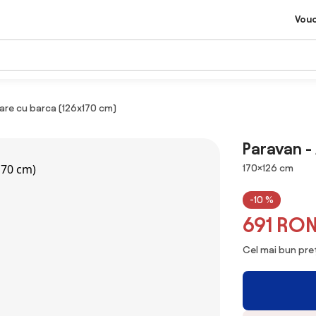
Vou
are cu barca (126x170 cm)
Paravan -
Dimensiuni
170×126 cm
-10 %
691 RO
Cel mai bun preț