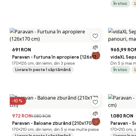
În stoc
691 RON
965,99 RO
Paravan - Furtuna în apropiere (126x170
vidaXL Sep
170×126 cm, din lemn, din 3 piese
Din 5 și mai m
cm)
panouri, ma
Livrare în peste 1 săptămână
În stoc
-10 %
972 RON
1.080 RON
1.080 RON
Paravan - Baloane zburând (210x170
Paravan - S
170×210 cm, din lemn, din 5 și mai multe piese
170×210 cm, d
cm)
Livrare în peste 1 săptămână
Livrare în 