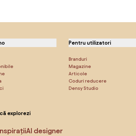
no
Pentru utilizatori
Branduri
onibile
Magazine
ne
Articole
a
Coduri reducere
ci
Densy Studio
că explorezi
Inspirații
AI designer