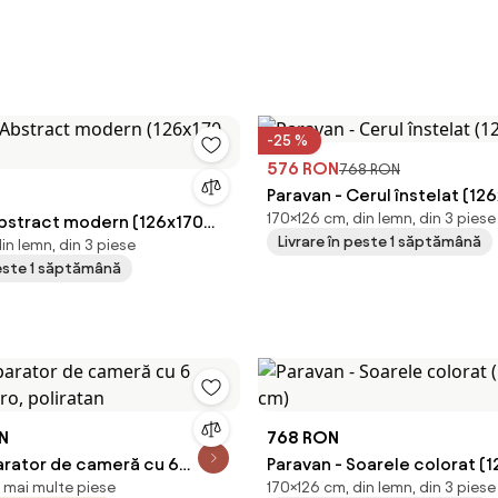
-25 %
576 RON
768 RON
Paravan - Cerul înstelat (12
170×126 cm, din lemn, din 3 piese
Abstract modern (126x170
Livrare în peste 1 săptămână
in lemn, din 3 piese
peste 1 săptămână
ON
768 RON
arator de cameră cu 6
Paravan - Soarele colorat (
și mai multe piese
170×126 cm, din lemn, din 3 piese
ro, poliratan