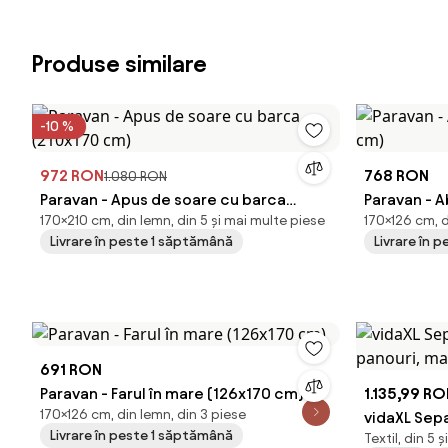
Produse similare
-10 %
972 RON
768 RON
1.080 RON
Paravan - Apus de soare cu barca
Paravan - 
170×210 cm, din lemn, din 5 și mai multe piese
170×126 cm, d
(210x170 cm)
cm)
Livrare în peste 1 săptămână
Livrare în 
691 RON
Paravan - Farul în mare (126x170 cm)
1.135,99 R
170×126 cm, din lemn, din 3 piese
vidaXL Sep
Livrare în peste 1 săptămână
Textil, din 5 
panouri, ma