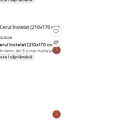
80 RON
erul înstelat (210x170 cm)
in lemn, din 5 și mai multe piese
peste 1 săptămână