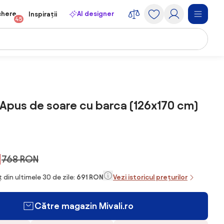
chere
AI designer
Inspirații
45
 Apus de soare cu barca (126x170 cm)
N
768 RON
 din ultimele 30 de zile:
691 RON
Vezi istoricul prețurilor
Către magazin Mivali.ro