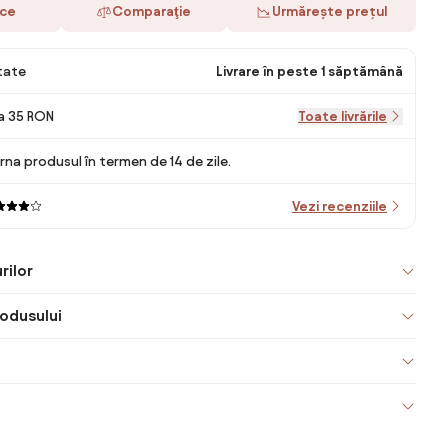
ace
Comparaţie
Urmărește prețul
itate
Livrare în peste 1 săptămână
la 35 RON
Toate livrările
rna produsul în termen de 14 de zile.
Vezi recenziile
rilor
odusului