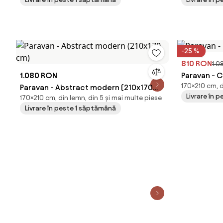
-25 %
810 RON
1.0
1.080 RON
Paravan - C
170×210 cm, d
Paravan - Abstract modern (210x170
Livrare în 
170×210 cm, din lemn, din 5 și mai multe piese
cm)
Livrare în peste 1 săptămână