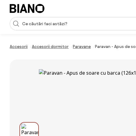
Sari peste navigare, accesează conținutul
Introducerea căutării
Sari peste conținut, mergi la subsol
Accesorii
Accesorii dormitor
Paravane
Paravan - Apus de so