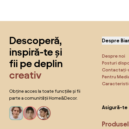
Sari peste subsol, revino la începutul paginii
Descoperă,
Despre Bia
inspiră-te și
Despre noi
fii pe deplin
Posturi disp
Contactați-
creativ
Pentru Medi
Caracteristi
Obține acces la toate funcțiile și fii
parte a comunității Home&Decor.
Asigură-te 
Produse