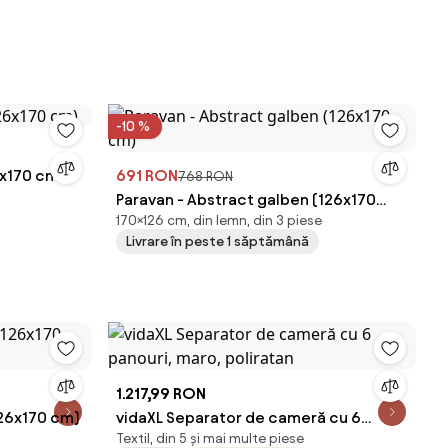
-10 %
6x170 cm)
691 RON
768 RON
Paravan - Abstract galben (126x170
170×126 cm, din lemn, din 3 piese
cm)
Livrare în peste 1 săptămână
1.217,99 RON
126x170 cm)
vidaXL Separator de cameră cu 6
Textil, din 5 și mai multe piese
panouri, maro, poliratan