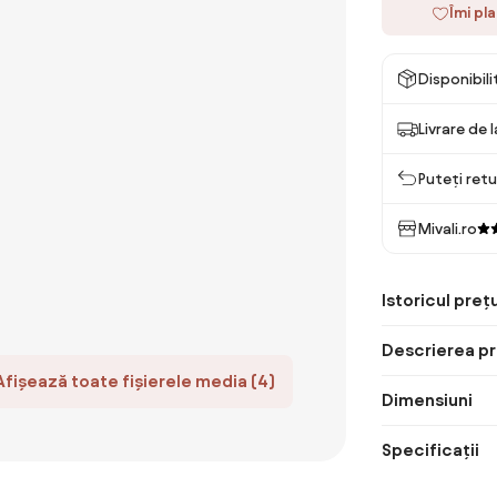
Îmi pl
Disponibil
Livrare de 
Puteți retu
Mivali.ro
Istoricul prețu
Descrierea pr
Afișează toate fișierele media (4)
Dimensiuni
Specificații