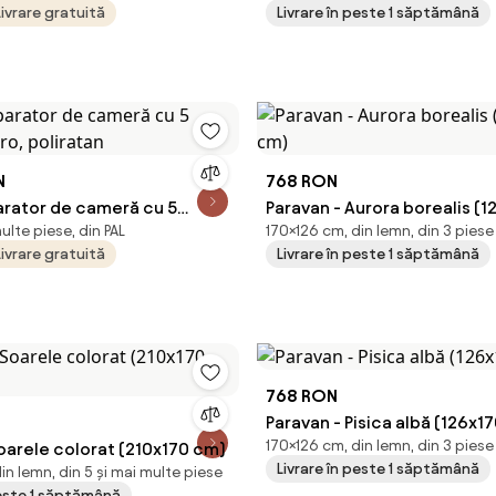
Livrare gratuită
Livrare în peste 1 săptămână
N
768 RON
arator de cameră cu 5
Paravan - Aurora borealis (
ulte piese, din PAL
170×126 cm, din lemn, din 3 piese
ro, poliratan
Livrare gratuită
Livrare în peste 1 săptămână
768 RON
Paravan - Pisica albă (126x1
170×126 cm, din lemn, din 3 piese
oarele colorat (210x170 cm)
Livrare în peste 1 săptămână
in lemn, din 5 și mai multe piese
peste 1 săptămână