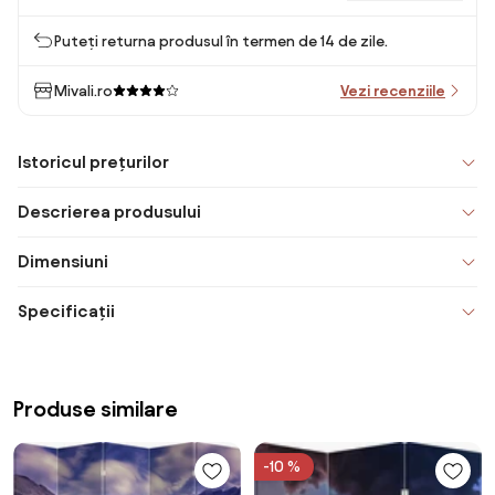
Puteți returna produsul în termen de 14 de zile.
Mivali.ro
Vezi recenziile
Istoricul prețurilor
Descrierea produsului
Dimensiuni
Specificații
Produse similare
-10 %