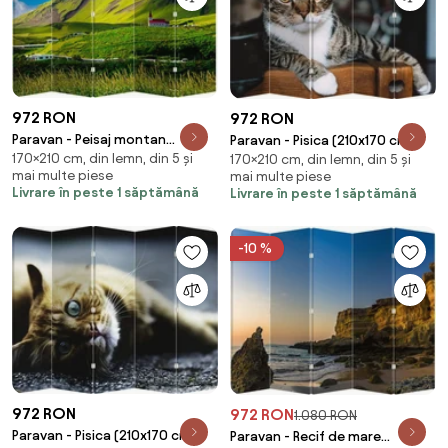
972 RON
972 RON
Paravan - Peisaj montan
Paravan - Pisica (210x170 cm)
170×210 cm, din lemn, din 5 și
(210x170 cm)
170×210 cm, din lemn, din 5 și
mai multe piese
mai multe piese
Livrare în peste 1 săptămână
Livrare în peste 1 săptămână
-10 %
972 RON
972 RON
1.080 RON
Paravan - Pisica (210x170 cm)
Paravan - Recif de mare