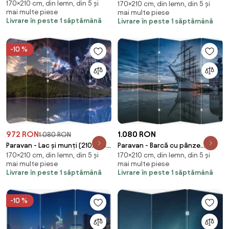
170×210 cm, din lemn, din 5 și
170×210 cm, din lemn, din 5 și
(210x170 cm)
mai multe piese
mai multe piese
Livrare în peste 1 săptămână
Livrare în peste 1 săptămână
-10 %
972 RON
1.080 RON
1.080 RON
Paravan - Lac și munți (210x170
Paravan - Barcă cu pânze
170×210 cm, din lemn, din 5 și
170×210 cm, din lemn, din 5 și
cm)
(210x170 cm)
mai multe piese
mai multe piese
Livrare în peste 1 săptămână
Livrare în peste 1 săptămână
-10 %