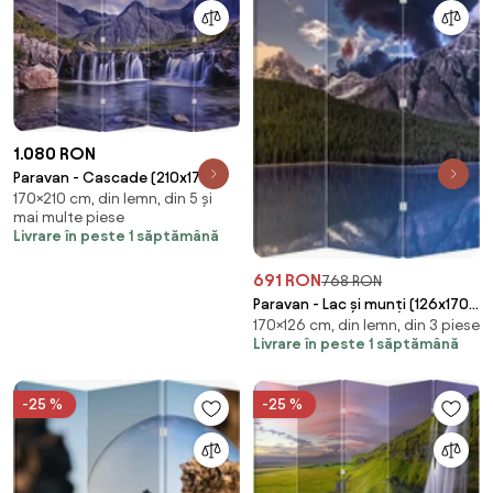
1.080 RON
Paravan - Cascade (210x170
170×210 cm, din lemn, din 5 și
cm)
mai multe piese
Livrare în peste 1 săptămână
691 RON
768 RON
Paravan - Lac și munți (126x170
170×126 cm, din lemn, din 3 piese
cm)
Livrare în peste 1 săptămână
-25 %
-25 %