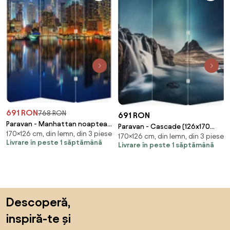
691 RON
768 RON
691 RON
Paravan - Manhattan noaptea
Paravan - Cascade (126x170
170×126 cm, din lemn, din 3 piese
(126x170 cm)
170×126 cm, din lemn, din 3 piese
cm)
Livrare în peste 1 săptămână
Livrare în peste 1 săptămână
Sari peste subsol, revino la începutul paginii
Descoperă,
inspiră-te și