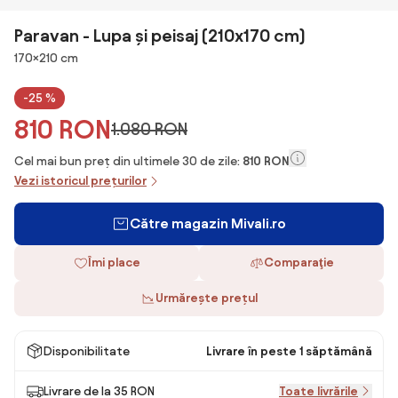
Paravan - Lupa și peisaj (210x170 cm)
Dimensiuni
170×210 cm
-25 %
810 RON
1.080 RON
Cel mai bun preț din ultimele 30 de zile:
810 RON
Vezi istoricul prețurilor
Către magazin Mivali.ro
Îmi place
Comparaţie
Urmărește prețul
Disponibilitate
Livrare în peste 1 săptămână
Livrare de la 35 RON
Toate livrările