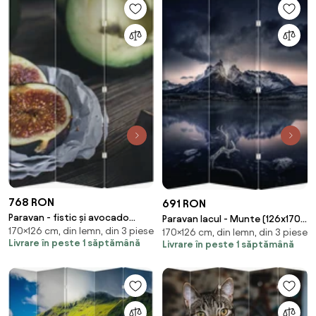
768 RON
691 RON
Paravan - fistic și avocado
Paravan lacul - Munte (126x170
170×126 cm, din lemn, din 3 piese
(126x170 cm)
170×126 cm, din lemn, din 3 piese
cm)
Livrare în peste 1 săptămână
Livrare în peste 1 săptămână