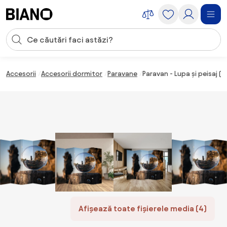
Sari peste navigare, accesează conținutul
Introducerea căutării
Sari peste conținut, mergi la subsol
Accesorii
Accesorii dormitor
Paravane
Paravan - Lupa și peisaj (
Afișează toate fișierele media (4)