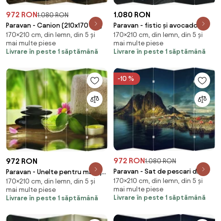
972 RON
1.080 RON
1.080 RON
Paravan - Canion (210x170 cm)
Paravan - fistic și avocado
170×210 cm, din lemn, din 5 și
170×210 cm, din lemn, din 5 și
(210x170 cm)
mai multe piese
mai multe piese
Livrare în peste 1 săptămână
Livrare în peste 1 săptămână
-10 %
972 RON
972 RON
1.080 RON
Paravan - Sat de pescari din
Paravan - Unelte pentru masaj
170×210 cm, din lemn, din 5 și
Norvegia (210x170 cm)
170×210 cm, din lemn, din 5 și
(210x170 cm)
mai multe piese
mai multe piese
Livrare în peste 1 săptămână
Livrare în peste 1 săptămână