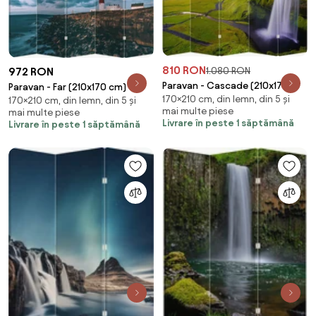
810 RON
972 RON
1.080 RON
Paravan - Cascade (210x170
Paravan - Far (210x170 cm)
170×210 cm, din lemn, din 5 și
cm)
170×210 cm, din lemn, din 5 și
mai multe piese
mai multe piese
Livrare în peste 1 săptămână
Livrare în peste 1 săptămână