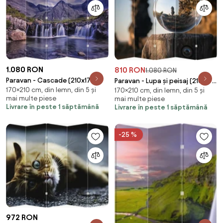
1.080 RON
810 RON
1.080 RON
Paravan - Cascade (210x170
Paravan - Lupa și peisaj (210x170
170×210 cm, din lemn, din 5 și
cm)
170×210 cm, din lemn, din 5 și
cm)
mai multe piese
mai multe piese
Livrare în peste 1 săptămână
Livrare în peste 1 săptămână
-25 %
972 RON