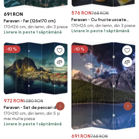
576 RON
768 RON
691 RON
Paravan - Cu fructe uscate
Paravan - Far (126x170 cm)
170×126 cm, din lemn, din 3 piese
(126x170 cm)
170×126 cm, din lemn, din 3 piese
Livrare în peste 1 săptămână
Livrare în peste 1 săptămână
-10 %
-10 %
972 RON
1.080 RON
Paravan - Sat de pescari din
170×210 cm, din lemn, din 5 și
Norvegia (210x170 cm)
mai multe piese
Livrare în peste 1 săptămână
691 RON
768 RON