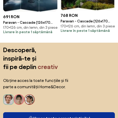
768 RON
691 RON
Paravan - Cascade (126x170
Paravan - Cascade (126x170
170×126 cm, din lemn, din 3 piese
cm)
170×126 cm, din lemn, din 3 piese
cm)
Livrare în peste 1 săptămână
Livrare în peste 1 săptămână
Sari peste subsol, revino la începutul paginii
Descoperă,
inspiră-te și
fii pe deplin
creativ
Obține acces la toate funcțiile și fii
parte a comunității Home&Decor.