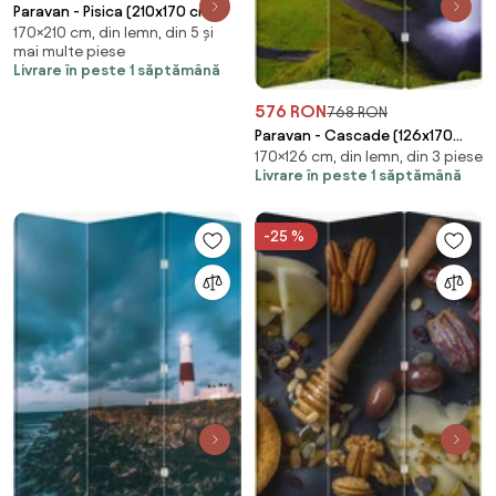
Paravan - Pisica (210x170 cm)
170×210 cm, din lemn, din 5 și
mai multe piese
Livrare în peste 1 săptămână
576 RON
768 RON
Paravan - Cascade (126x170
170×126 cm, din lemn, din 3 piese
cm)
Livrare în peste 1 săptămână
-25 %