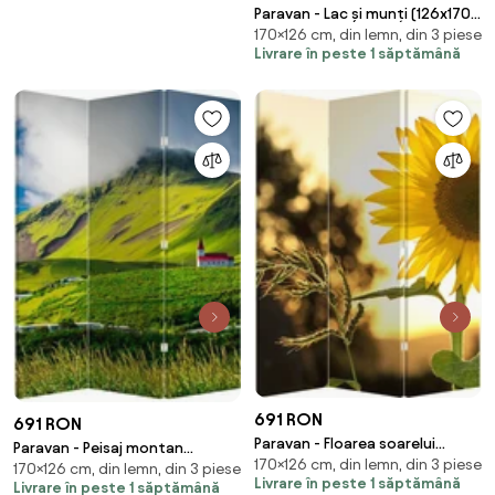
Paravan - Lac și munți (126x170
170×126 cm, din lemn, din 3 piese
cm)
Livrare în peste 1 săptămână
691 RON
691 RON
Paravan - Floarea soarelui
Paravan - Peisaj montan
170×126 cm, din lemn, din 3 piese
(126x170 cm)
170×126 cm, din lemn, din 3 piese
(126x170 cm)
Livrare în peste 1 săptămână
Livrare în peste 1 săptămână