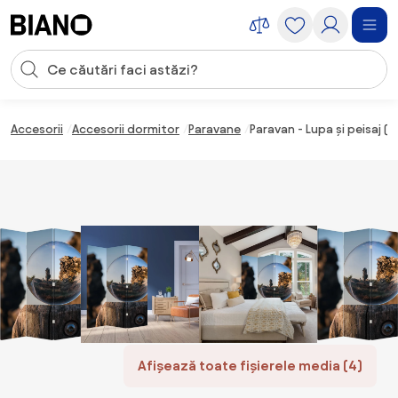
Sari peste navigare, accesează conținutul
Introducerea căutării
Sari peste conținut, mergi la subsol
Accesorii
Accesorii dormitor
Paravane
Paravan - Lupa și peisaj (
Afișează toate fișierele media (4)