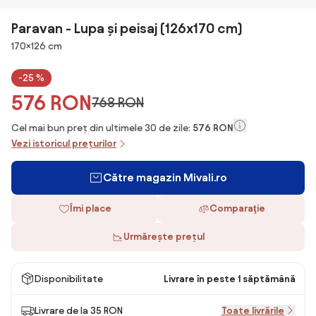
Paravan - Lupa și peisaj (126x170 cm)
Dimensiuni
170×126 cm
-25 %
576 RON
768 RON
Cel mai bun preț din ultimele 30 de zile:
576 RON
Vezi istoricul prețurilor
Către magazin Mivali.ro
Îmi place
Comparaţie
Urmărește prețul
Disponibilitate
Livrare în peste 1 săptămână
Livrare de la 35 RON
Toate livrările