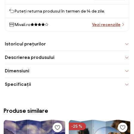
Puteți returna produsul în termen de 14 de zile.
Mivali.ro
Vezi recenziile
Istoricul prețurilor
Descrierea produsului
Dimensiuni
Specificații
Produse similare
-25 %