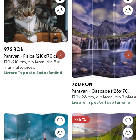
972 RON
Paravan - Pisica (210x170 cm)
170×210 cm, din lemn, din 5 și
mai multe piese
Livrare în peste 1 săptămână
768 RON
Paravan - Cascade (126x170
170×126 cm, din lemn, din 3 piese
cm)
Livrare în peste 1 săptămână
-25 %