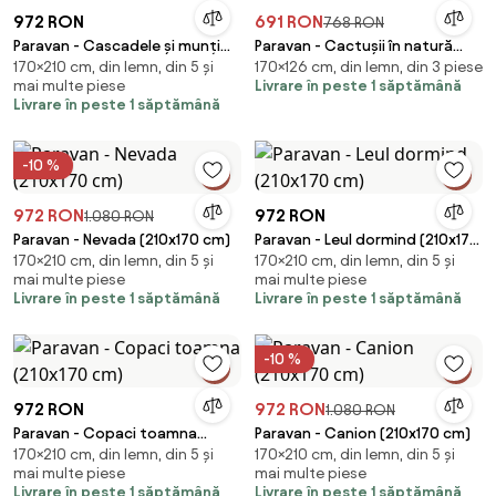
972 RON
691 RON
768 RON
Paravan - Cascadele și munți
Paravan - Cactușii în natură
170×210 cm, din lemn, din 5 și
170×126 cm, din lemn, din 3 piese
(210x170 cm)
(126x170 cm)
mai multe piese
Livrare în peste 1 săptămână
Livrare în peste 1 săptămână
-10 %
972 RON
972 RON
1.080 RON
Paravan - Nevada (210x170 cm)
Paravan - Leul dormind (210x170
170×210 cm, din lemn, din 5 și
170×210 cm, din lemn, din 5 și
cm)
mai multe piese
mai multe piese
Livrare în peste 1 săptămână
Livrare în peste 1 săptămână
-10 %
972 RON
972 RON
1.080 RON
Paravan - Copaci toamna
Paravan - Canion (210x170 cm)
170×210 cm, din lemn, din 5 și
170×210 cm, din lemn, din 5 și
(210x170 cm)
mai multe piese
mai multe piese
Livrare în peste 1 săptămână
Livrare în peste 1 săptămână