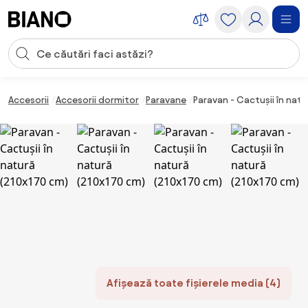
Sari peste navigare, accesează conținutul
Introducerea căutării
Sari peste conținut, mergi la subsol
Accesorii
Accesorii dormitor
Paravane
Paravan - Cactușii în nat
Afișează toate fișierele media (4)