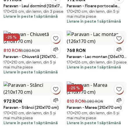
Paravan - Leul dormind (126x170
Paravan - Floare portocalie
170×126 cm, din lemn, din 3 piese
170×210 cm, din lemn, din 5 și
cm)
(210x170 cm)
Livrare în peste 1 săptămână
mai multe piese
Livrare în peste 1 săptămână
-25 %
810 RON
768 RON
1.080 RON
Paravan - Chiuvetă (210x170
Paravan - Lac montan (126x170
170×210 cm, din lemn, din 5 și
170×126 cm, din lemn, din 3 piese
cm)
cm)
mai multe piese
Livrare în peste 1 săptămână
Livrare în peste 1 săptămână
-25 %
972 RON
810 RON
1.080 RON
Paravan - Stânci (210x170 cm)
Paravan - Marea (210x170 cm)
170×210 cm, din lemn, din 5 și
170×210 cm, din lemn, din 5 și
mai multe piese
mai multe piese
Livrare în peste 1 săptămână
Livrare în peste 1 săptămână