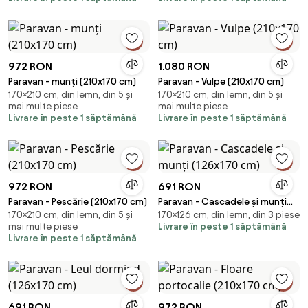
972 RON
1.080 RON
Paravan - munți (210x170 cm)
Paravan - Vulpe (210x170 cm)
170×210 cm, din lemn, din 5 și
170×210 cm, din lemn, din 5 și
mai multe piese
mai multe piese
Livrare în peste 1 săptămână
Livrare în peste 1 săptămână
972 RON
691 RON
Paravan - Pescărie (210x170 cm)
Paravan - Cascadele și munți
170×210 cm, din lemn, din 5 și
170×126 cm, din lemn, din 3 piese
(126x170 cm)
mai multe piese
Livrare în peste 1 săptămână
Livrare în peste 1 săptămână
691 RON
972 RON