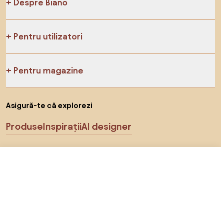
Despre Biano
Pentru utilizatori
Pentru magazine
Asigură-te că explorezi
Produse
Inspirații
AI designer
Ne poți găsi pe rețelele de socializare
1.080 RON
Către magazin
972 RON
Cookie-uri