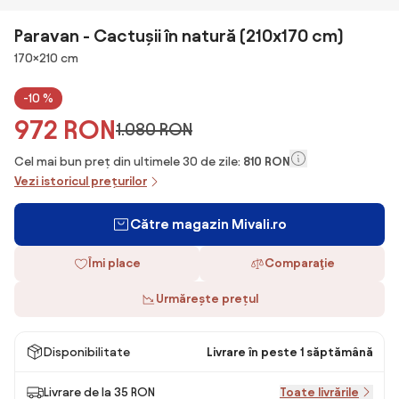
Paravan - Cactușii în natură (210x170 cm)
Dimensiuni
170×210 cm
-10 %
972 RON
1.080 RON
Cel mai bun preț din ultimele 30 de zile:
810 RON
Vezi istoricul prețurilor
Către magazin Mivali.ro
Îmi place
Comparaţie
Urmărește prețul
Disponibilitate
Livrare în peste 1 săptămână
Livrare de la 35 RON
Toate livrările