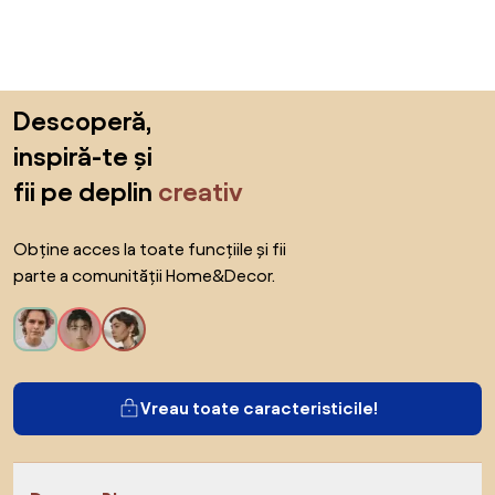
Sari peste subsol, revino la începutul paginii
Descoperă,
inspiră-te și
fii pe deplin
creativ
Obține acces la toate funcțiile și fii
parte a comunității Home&Decor.
Vreau toate caracteristicile!