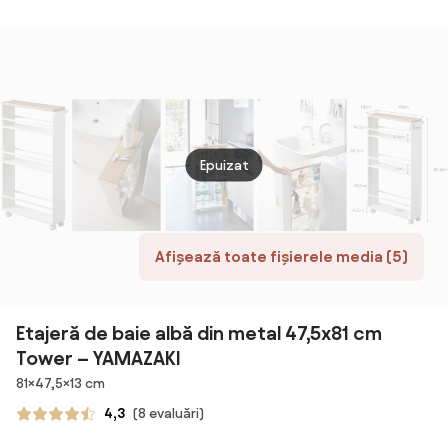
Depozitare
Vertical, Lemn,
34x30x173cm,
Design
Compact |
Aosom Romania
Epuizat
Afișează toate fișierele media (5)
Etajeră de baie albă din metal 47,5x81 cm
Tower – YAMAZAKI
Dimensiuni
81×47,5×13 cm
4,3
(8 evaluări)