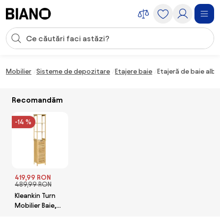
Sari peste navigare, accesează conținutul
Introducerea căutării
Sari peste conținut, mergi la subsol
Mobilier
Sisteme de depozitare
Etajere baie
Etajeră de baie alb
Recomandăm
-14 %
419,99 RON
489,99 RON
Kleankin Turn
Mobilier Baie,
Spațiu