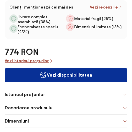
Clienții menționează cel mai des
Vezi recenziile
Livrare complet
Material fragil (25%)
asamblată (38%)
Dimensiuni limitate (13%)
Economisește spațiu
(25%)
774 RON
Vezi istoricul prețurilor
Vezi disponibilitatea
Istoricul prețurilor
Descrierea produsului
Dimensiuni