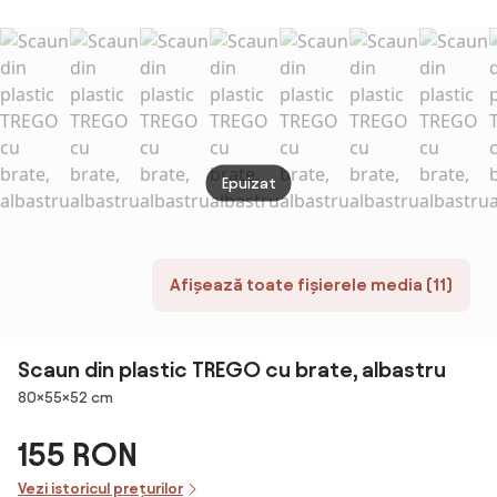
metalic auriu,
sufragerie,
Negru
mobilier
modern, scaun
negru, scaun
pentru
bucatarie
HOMCOM |
Aosom RO
Epuizat
Afișează toate fișierele media (11)
Scaun din plastic TREGO cu brate, albastru
Dimensiuni
80×55×52 cm
155 RON
Vezi istoricul prețurilor