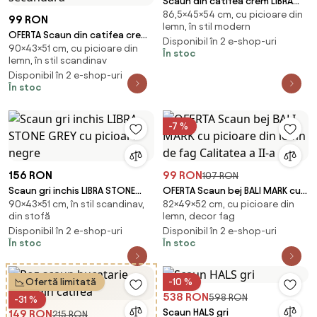
Scaun din catifea crem LIBRA
86,5×45×54 cm, cu picioare din
BUTTER CREAM
99 RON
lemn, în stil modern
OFERTA Scaun din catifea crem
Disponibil în 2 e-shop-uri
90×43×51 cm, cu picioare din
LAVA BUTTER CREAM II. calitate
În stoc
lemn, în stil scandinav
secundara
Disponibil în 2 e-shop-uri
În stoc
-7 %
156 RON
99 RON
107 RON
Scaun gri inchis LIBRA STONE
OFERTA Scaun bej BALI MARK cu
90×43×51 cm, în stil scandinav,
82×49×52 cm, cu picioare din
GREY cu picioare negre
picioare din lemn de fag
din stofă
lemn, decor fag
Calitatea a II-a
Disponibil în 2 e-shop-uri
Disponibil în 2 e-shop-uri
În stoc
În stoc
Ofertă limitată
-10 %
538 RON
598 RON
-31 %
Scaun HALS gri
149 RON
215 RON