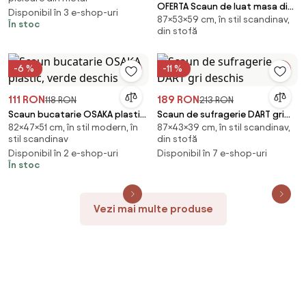
OFERTA Scaun de luat masa din
Disponibil în 3 e-shop-uri
87×53×59 cm, în stil scandinav,
catifea TOR, gri deschis,
În stoc
din stofă
calitatea II
-6 %
-11 %
111 RON
189 RON
118 RON
213 RON
Scaun bucatarie OSAKA plastic,
Scaun de sufragerie DART gri
82×47×51 cm, în stil modern, în
87×43×39 cm, în stil scandinav,
verde deschis
deschis
stil scandinav
din stofă
Disponibil în 2 e-shop-uri
Disponibil în 7 e-shop-uri
În stoc
Vezi mai multe produse