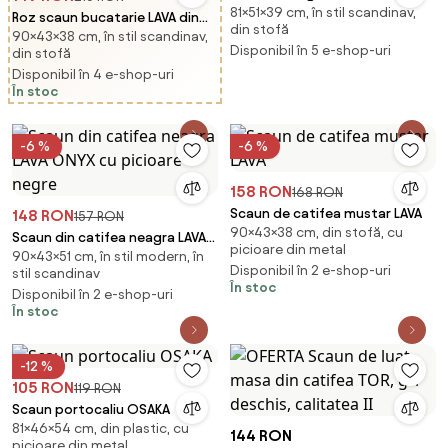
81×51×39 cm, în stil scandinav,
Roz scaun bucatarie LAVA din
din stofă
90×43×38 cm, în stil scandinav,
catifea
Disponibil în 5 e-shop-uri
din stofă
Disponibil în 4 e-shop-uri
În stoc
-6 %
-6 %
158 RON
168 RON
Scaun de catifea mustar LAVA
148 RON
157 RON
90×43×38 cm, din stofă, cu
Scaun din catifea neagra LAVA
picioare din metal
90×43×51 cm, în stil modern, în
ONYX cu picioare negre
Disponibil în 2 e-shop-uri
stil scandinav
În stoc
Disponibil în 2 e-shop-uri
În stoc
-12 %
105 RON
119 RON
Scaun portocaliu OSAKA
81×46×54 cm, din plastic, cu
144 RON
picioare din metal