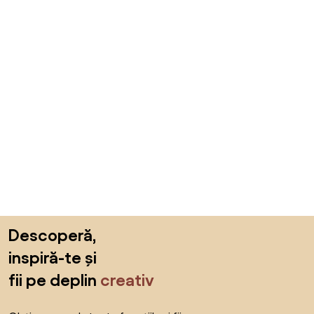
Sari peste subsol, revino la începutul paginii
Descoperă,
inspiră-te și
fii pe deplin
creativ