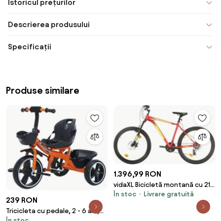
Istoricul prețurilor
Descrierea produsului
Specificații
Produse similare
1.396,99 RON
vidaXL Bicicletă montană cu 21
În stoc
Livrare gratuită
viteze, roată 27,5 inci, roșu, 42
239 RON
cm
Tricicleta cu pedale, 2 - 6 ani,
În stoc
Portocaliu, Sezut reglabil, 2