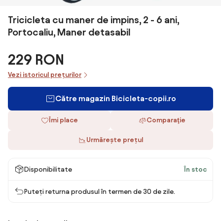
Tricicleta cu maner de impins, 2 - 6 ani,
Portocaliu, Maner detasabil
229 RON
Vezi istoricul prețurilor
Către magazin Bicicleta-copii.ro
Îmi place
Comparaţie
Urmărește prețul
Disponibilitate
În stoc
Puteți returna produsul în termen de 30 de zile.