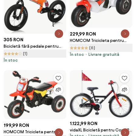
229,99 RON
305 RON
HOMCOM Tricicleta pentru
Bicicletă fără pedale pentru
Copii 1-3ani cu muzic， trei
(6)
copii QUIDO, de la 3 ani,
roti, far, fara pedale, din PP,
(1)
În stoc
Livrare gratuită
portocaliu Rennmeister
metal, alb rosu | Aosom
În stoc
Romania
1.122,99 RON
199,99 RON
vidaXL Bicicletă pentru Copii 20
HOMCOM Tricicleta pentru
În stoc
Livrare gratuită