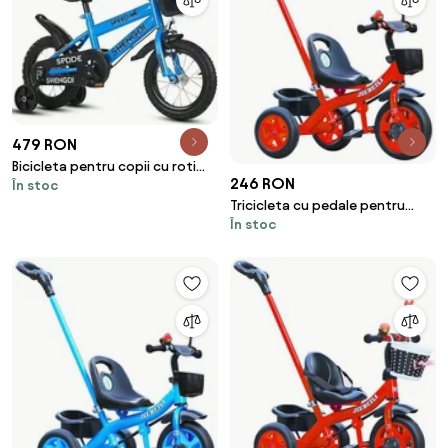
479 RON
Bicicleta pentru copii cu roti
246 RON
În stoc
ajutatoare si frane, 16 inch,
Tricicleta cu pedale pentru
Albastru
În stoc
copii 2-5 ani, Maner parental,
Rosu