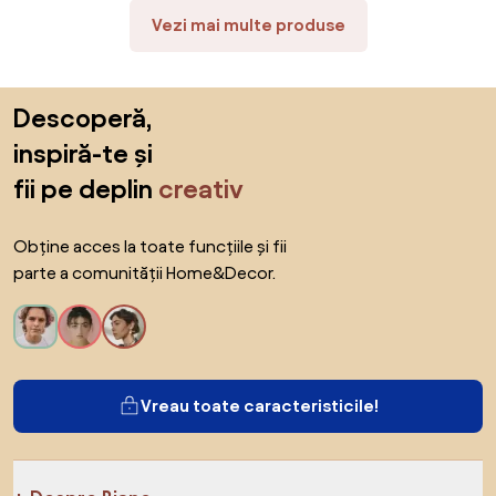
Vezi mai multe produse
Sari peste subsol, revino la începutul paginii
Descoperă,
inspiră-te și
fii pe deplin
creativ
Obține acces la toate funcțiile și fii
parte a comunității Home&Decor.
Vreau toate caracteristicile!