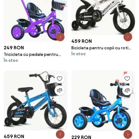
459 RON
249 RON
Bicicleta pentru copii cu roti
În stoc
ajutatoare si frane, 14 inch, Alb
Tricicleta cu pedale pentru
În stoc
copii 2-5 ani, cu maner parental
detasabil, Mov
459 RON
229 RON