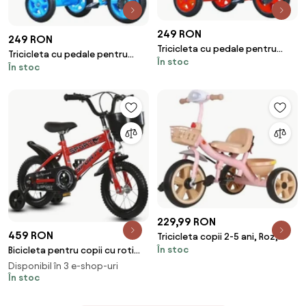
249 RON
249 RON
Tricicleta cu pedale pentru
Tricicleta cu pedale pentru
În stoc
copii 2-5 ani, cu maner parental
În stoc
copii 2-5 ani, Maner parental,
detasabil, Rosu
Albastru
229,99 RON
459 RON
Tricicleta copii 2-5 ani, Roz,
În stoc
Bicicleta pentru copii cu roti
Doua cosuri pentru jucarii, Roti
ajutatoare si frane, 14 inch,
EVA
Disponibil în 3 e-shop-uri
Rosu
În stoc