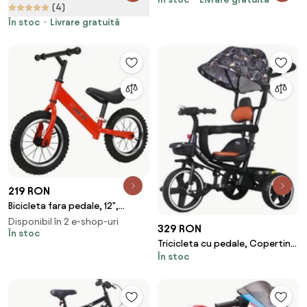
Inci pentru 6-11 ani Negru
Copii 1-3ani cu Pedale cu Lumini
(4)
si Sunete, 3 Roti Late, Varsta 18-
În stoc
Livrare gratuită
36 Luni, 71x40x51cm, Rosu |
Aosom Romania
219 RON
Bicicleta fara pedale, 12",
Antrenament echilbru, 2 - 5 ani,
Disponibil în 2 e-shop-uri
329 RON
Rosu, Roti cauciuc
În stoc
Tricicleta cu pedale, Copertina
În stoc
retractabila, 2 - 6 ani, Negru,
Maner parental