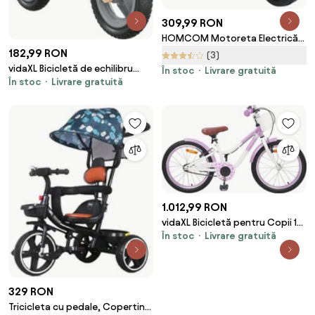
309,99 RON
HOMCOM Motoreta Electrică
182,99 RON
pentru Copii BMW S1000RR, 3
(3)
Roti, Efecte Sonore și
vidaXL Bicicletă de echilibru
În stoc
Livrare gratuită
Luminoase, Roșu | Aosom
În stoc
Livrare gratuită
pentru copii, imprimeu și Gri
Romania
1.012,99 RON
vidaXL Bicicletă pentru Copii 18
În stoc
Livrare gratuită
Inci pentru 5-7 ani Violet
329 RON
Tricicleta cu pedale, Copertina