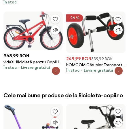
În stoc
retractabila, 2-6 ani, Albastru,
Maner parental
-26 %
968,99 RON
249,99 RON
339,99 RON
vidaXL Bicicletă pentru Copii 18
HOMCOM Cărucior Transport
În stoc
Livrare gratuită
Inci pentru 5-7 ani Roșu
În stoc
Livrare gratuită
Caiac Pliabil, Teren Accidentat,
Roți 25cm, Negru | Aosom
Romania
Cele mai bune produse de la Bicicleta-copii.ro