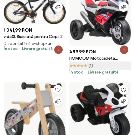
1.041,99 RON
vidaXL Bicicletă pentru Copii 20
Inci pentru 6-11 ani Negru
Disponibil în 4 e-shop-uri
În stoc
Livrare gratuită
489,99 RON
HOMCOM Motocicletă
Electrică BMW HP4 Licențiată, 3
(1)
Roți, 6V, Vehicul de Rulare
În stoc
Livrare gratuită
pentru Copii | Aosom Romania