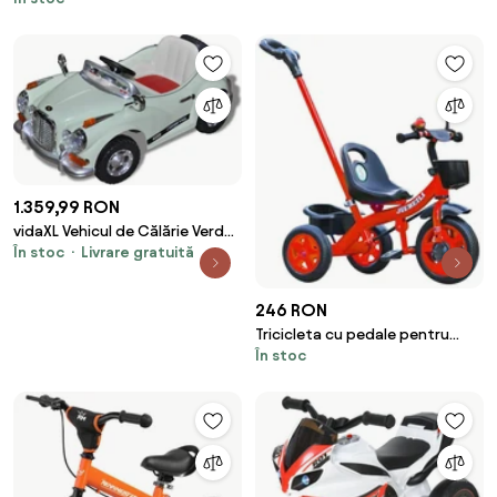
cosuri depozitare
1.359,99 RON
vidaXL Vehicul de Călărie Verde
În stoc
Livrare gratuită
Plastic
246 RON
Tricicleta cu pedale pentru
În stoc
copii 2-5 ani, Maner parental,
Rosu