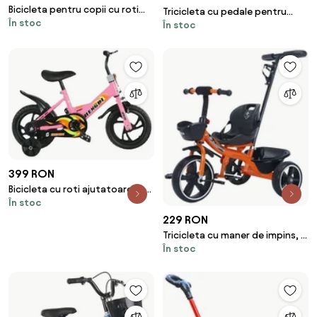
Bicicleta pentru copii cu roti
Tricicleta cu pedale pentru
În stoc
ajutatoare si frane, 14 inch,
În stoc
copii 2-5 ani, 2 cosuri
Albastru
depozitare, Albastru
399 RON
Bicicleta cu roti ajutatoare, 2 -
În stoc
6 ani, 12", Roz, Frane, Sezut
reglabil
229 RON
Tricicleta cu maner de impins, 2
În stoc
- 6 ani, Portocaliu, Maner
detasabil