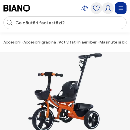
Sari peste navigare, accesează conținutul
Introducerea căutării
Sari peste conținut, mergi la subsol
Accesorii
Accesorii grădină
Activități în aer liber
Mașinuțe și bici