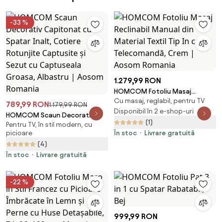
-33 %
1.279,99 RON
HOMCOM Fotoliu Masaj
Cu masaj, reglabil, pentru TV
Reclinabil Manual din Material
789,99 RON
1.179,99 RON
Textil Tip In cu Telecomandă,
Disponibil în 2 e-shop-uri
HOMCOM Scaun Decorativ
Crem | Aosom Romania
(1)
Pentru TV, în stil modern, cu
Capitonat cu Spatar Inalt,
picioare
În stoc
Livrare gratuită
Cotiere Rotunjite Captusite și
(4)
Sezut cu Captuseala Groasa,
Albastru | Aosom Romania
În stoc
Livrare gratuită
-22 %
999,99 RON