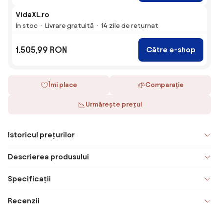
VidaXL.ro
În stoc
Livrare gratuită
14 zile de returnat
1.505,99 RON
Către e-shop
Îmi place
Comparaţie
Urmărește prețul
Istoricul prețurilor
Descrierea produsului
Specificații
Recenzii