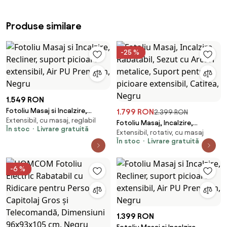
Produse similare
-25 %
1.549 RON
Fotoliu Masaj si Incalzire,
1.799 RON
2.399 RON
Extensibil, cu masaj, reglabil
Recliner, suport picioare
Fotoliu Masaj, Incalzire,
În stoc
Livrare gratuită
extensibil, Air PU Premium,
Extensibil, rotativ, cu masaj
Rabatabil, Sezut cu Arcuri
Negru
În stoc
Livrare gratuită
metalice, Suport pentru
picioare extensibil, Catifea,
Negru
-6 %
1.399 RON