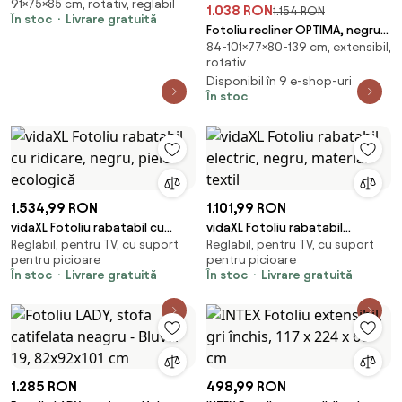
91×75×85 cm, rotativ, reglabil
85 cm
1.038 RON
1.154 RON
În stoc
Livrare gratuită
Fotoliu recliner OPTIMA, negru,
84-101×77×80-139 cm, extensibil,
piele ecologica/metal,
rotativ
77x80/139x101/8
Disponibil în 9 e-shop-uri
În stoc
1.534,99 RON
1.101,99 RON
vidaXL Fotoliu rabatabil cu
vidaXL Fotoliu rabatabil
Reglabil, pentru TV, cu suport
Reglabil, pentru TV, cu suport
ridicare, negru, piele ecologică
electric, negru, material textil
pentru picioare
pentru picioare
În stoc
Livrare gratuită
În stoc
Livrare gratuită
1.285 RON
498,99 RON