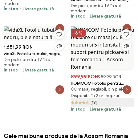
modern
Din piele, pentru TV, în stil
negru și gri, piele naturală
În stoc
Livrare gratuită
modern
În stoc
Livrare gratuită
-6 %
1.651,99 RON
vidaXL Fotoliu tubular, negru,
Din piele, pentru TV, în stil
piele naturală
modern
În stoc
Livrare gratuită
899,99 RON
959,99 RON
HOMCOM Fotoliu pentru
Cu masaj, reglabil, din piele
relaxare cu masaj cu 8 moduri si
5 intensitati, cu suport pentru
Disponibil în 2 e-shop-uri
picioare si telecomanda |
(19)
Aosom Romania
În stoc
Livrare gratuită
Cele mai bune produse de la Aosom Romania