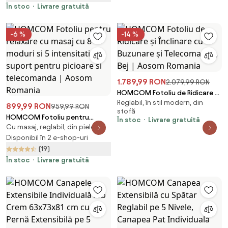
Maro Deschis | Aosom Romania
În stoc
Livrare gratuită
-6 %
-14 %
1.789,99 RON
2.079,99 RON
HOMCOM Fotoliu de Ridicare și
Reglabil, în stil modern, din
Înclinare cu 2 Buzunare și
899,99 RON
959,99 RON
stofă
Telecomandă, Bej | Aosom
HOMCOM Fotoliu pentru
În stoc
Livrare gratuită
Romania
Cu masaj, reglabil, din piele
relaxare cu masaj cu 8 moduri si
5 intensitati, cu suport pentru
Disponibil în 2 e-shop-uri
picioare si telecomanda |
(19)
Aosom Romania
În stoc
Livrare gratuită