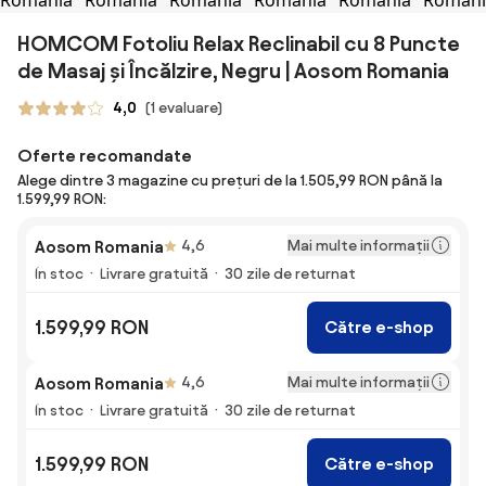
HOMCOM Fotoliu Relax Reclinabil cu 8 Puncte
de Masaj și Încălzire, Negru | Aosom Romania
4,0
(1 evaluare)
Oferte recomandate
Alege dintre 3 magazine cu prețuri de la 1.505,99 RON până la
1.599,99 RON:
Mai multe informații
Aosom Romania
4,6
În stoc
Livrare gratuită
30 zile de returnat
1.599,99 RON
Către e-shop
Mai multe informații
Aosom Romania
4,6
În stoc
Livrare gratuită
30 zile de returnat
1.599,99 RON
Către e-shop