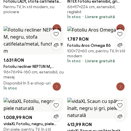
Fotoliu LADY, stofa catifelata
INTEX Fotoliu extensibil, gri
Pentru TV, în stil modern, cu
66×117×224 cm, extensibil,
neagru - Bluvel 19, 82x92x101 cm
închis, 117 x 224 x 66 cm
picioare
reglabil
În stoc
Livrare gratuită
1.787 RON
Fotoliu Aros Omega 86
100×72×60 cm, pentru TV, în stil
modern
1.631 RON
În stoc
Livrare gratuită
Fotoliu recliner NEPTUN M,
96×76×94-160 cm, extensibil, cu
negru, stofa catifelata/metal,
masaj
functie de m
Disponibil în 5 e-shop-uri
În stoc
1.008,99 RON
vidaXL Fotoliu, negru, piele
413,99 RON
Din piele, pentru TV, în stil
naturală
vidaXL Scaun cu spătar înalt,