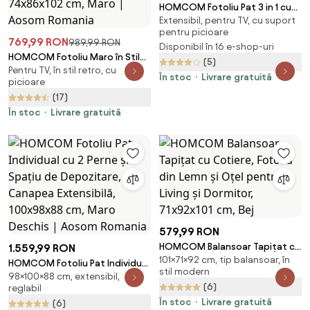
HOMCOM Fotoliu Pat 3 in 1 cu
Extensibil, pentru TV, cu suport
Spatar Rabatabil, Bej
pentru picioare
769,99 RON
989,99 RON
Disponibil în 16 e-shop-uri
HOMCOM Fotoliu Maro în Stil
(5)
Pentru TV, în stil retro, cu
Francez cu Picioare Îmbrăcate
În stoc
Livrare gratuită
picioare
în Lemn și Perne cu Huse
(17)
Detașabile, 74x86x102 cm,
Maro | Aosom Romania
În stoc
Livrare gratuită
579,99 RON
HOMCOM Balansoar Tapițat cu
1.559,99 RON
101×71×92 cm, tip balansoar, în
Cotiere, Fotoliu din Lemn și
HOMCOM Fotoliu Pat Individual
stil modern
Oțel pentru Living și Dormitor,
98×100×88 cm, extensibil,
cu 2 Perne și Spațiu de
(6)
reglabil
71x92x101 cm, Bej
Depozitare, Canapea
În stoc
Livrare gratuită
(6)
Extensibilă, 100x98x88 cm,