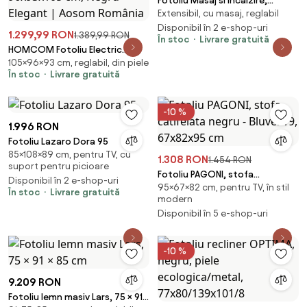
Fotoliu Masaj si Incalzire,
Extensibil, cu masaj, reglabil
Recliner, suport picioare
extensibil, Air PU Premium,
Disponibil în 2 e-shop-uri
1.299,99 RON
1.389,99 RON
În stoc
Livrare gratuită
Negru
HOMCOM Fotoliu Electric
105×96×93 cm, reglabil, din piele
Rabatabil cu Ridicare pentru
În stoc
Livrare gratuită
Persoane, Capitolaj Gros și
Telecomandă, Dimensiuni
96x93x105 cm, Negru Elegant |
-10 %
Aosom România
1.996 RON
Fotoliu Lazaro Dora 95
85×108×89 cm, pentru TV, cu
1.308 RON
1.454 RON
suport pentru picioare
Fotoliu PAGONI, stofa
Disponibil în 2 e-shop-uri
95×67×82 cm, pentru TV, în stil
catifelata negru - Bluvel 19,
În stoc
Livrare gratuită
modern
67x82x95 cm
Disponibil în 5 e-shop-uri
-10 %
9.209 RON
Fotoliu lemn masiv Lars, 75 × 91 ×