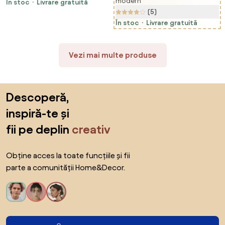
lenjerie respirabila si sezut
modern
În stoc
Livrare gratuită
Canapea Pat Individuală Pliabilă
captusit | Aosom Romania
(5)
cu Perne, 63x73x81 cm, Albastru
| Aosom Romania
În stoc
Livrare gratuită
Vezi mai multe produse
Sari peste subsol, revino la începutul paginii
Descoperă,
inspiră-te și
fii pe deplin
creativ
Obține acces la toate funcțiile și fii
parte a comunității Home&Decor.