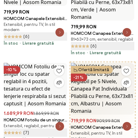
719,99 RON
HOMCOM Canapele Extensibile
Extensibil, pentru TV, în stil
Individuală Alb Crem 63x73x81
719,99 RON
modern
cm cu Pernă Extensibilă pe 5
HOMCOM Canapea Extensibilă
(6)
Nivele | Aosom Romania
81×63×73 cm, extensibil, reglabil
cu Spătar Reglabil pe 5 Nivele,
În stoc
Livrare gratuită
Canapea Pat Individuală Pliabilă
(6)
cu Perne, 63x73x81 cm, Verde |
În stoc
Livrare gratuită
Aosom Romania
-10 %
Ofertă limitată
-21 %
1.689,99 RON
1.869,99 RON
HOMCOM Fotoliu de un singur
719,99 RON
909,99 RON
Extensibil, reglabil, pentru TV
loc cu spatar reglabil in 4
HOMCOM Canapea Extensibilă
pozitii, tesatura cu efect de
(7)
Extensibil, pentru TV, în stil
cu Spătar Reglabil pe 5 Nivele,