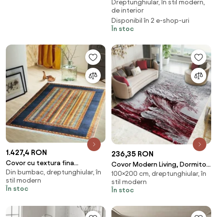
Dreptunghiular, în stil modern,
cm, 10113
de interior
Disponibil în 2 e-shop-uri
În stoc
1.427,4 RON
236,35 RON
Covor cu textura fina
Covor Modern Living, Dormitor
Din bumbac, dreptunghiular, în
catifelata Berghen Homs,
100×200 cm, dreptunghiular, în
Dreptunghiular Cameleon
stil modern
stil modern
175X280 cm, 10005-3
2323A Rosu (Alege dimensiunea:
În stoc
În stoc
100 x 200)