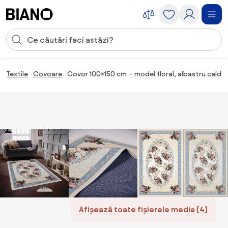
Sari peste navigare, accesează conținutul
Introducerea căutării
Sari peste conținut, mergi la subsol
Textile
Covoare
Covor 100×150 cm – model floral, albastru cald S
Afișează toate fișierele media (4)