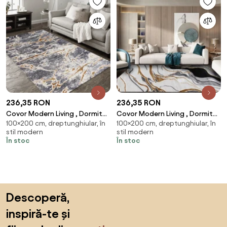
236,35 RON
236,35 RON
Covor Modern Living , Dormitor
Covor Modern Living , Dormitor
100×200 cm, dreptunghiular, în
100×200 cm, dreptunghiular, în
Dreptunghiular Marble 0853A
Dreptunghiular Marble 0916A
stil modern
stil modern
(Alege dimensiunea: 100 x 200)
(Alege dimensiunea: 100 x 200)
În stoc
În stoc
Sari peste subsol, revino la începutul paginii
Descoperă,
inspiră-te și