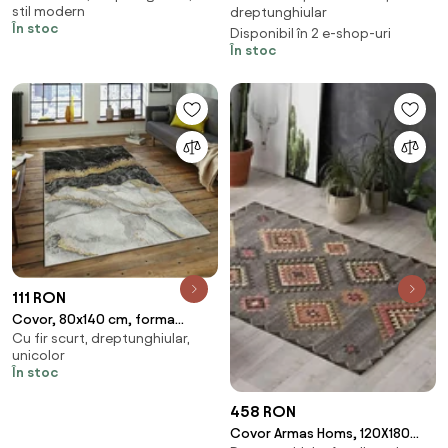
stil modern
dreptunghiular
Roz (Alege dimensiunea: 125 x
În stoc
Disponibil în 2 e-shop-uri
200)
În stoc
111 RON
Covor, 80x140 cm, forma
Cu fir scurt, dreptunghiular,
dreptunghiulara, poliester,
unicolor
efect de marmura,
În stoc
458 RON
Covor Armas Homs, 120X180