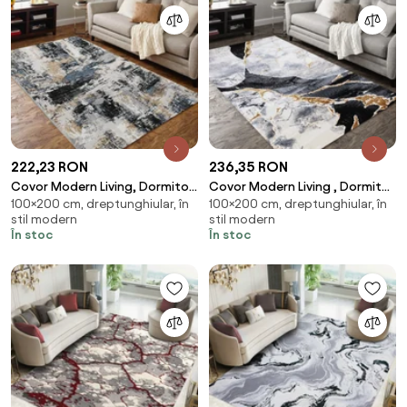
222,23 RON
236,35 RON
Covor Modern Living, Dormitor
Covor Modern Living , Dormitor
100×200 cm, dreptunghiular, în
100×200 cm, dreptunghiular, în
Dreptunghiular Ovidiu 2342B
Dreptunghiular Marble 0857A
stil modern
stil modern
Antracit (Alege dimensiunea:
(Alege dimensiunea: 100 x 200)
În stoc
În stoc
100 x 200)