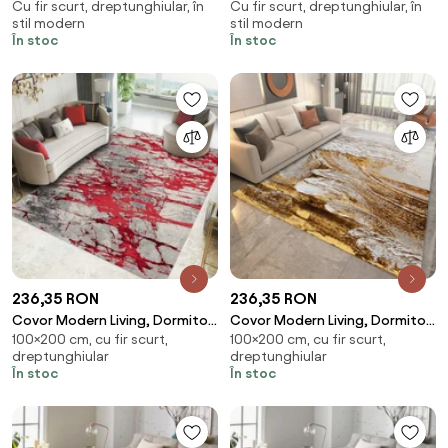
Cu fir scurt, dreptunghiular, în
Cu fir scurt, dreptunghiular, în
stil modern
stil modern
În stoc
În stoc
236,35 RON
236,35 RON
Covor Modern Living, Dormitor
Covor Modern Living, Dormitor
100×200 cm, cu fir scurt,
100×200 cm, cu fir scurt,
Dreptunghiular Milano 0596B
Dreptunghiular Cameleon
dreptunghiular
dreptunghiular
Rosu (Alege dimensiunea: 100 x
2323A Gold (Alege
În stoc
În stoc
200)
dimensiunea: 100 x 200)