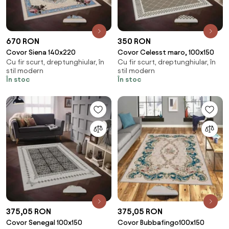
670 RON
350 RON
Covor Siena 140x220
Covor Celesst maro, 100x150
Cu fir scurt, dreptunghiular, în
Cu fir scurt, dreptunghiular, în
stil modern
stil modern
În stoc
În stoc
375,05 RON
375,05 RON
Covor Senegal 100x150
Covor Bubbafingo100x150