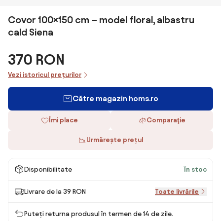
Covor 100×150 cm – model floral, albastru
cald Siena
370 RON
Vezi istoricul prețurilor
Către magazin homs.ro
Îmi place
Comparaţie
Urmărește prețul
Disponibilitate
În stoc
Livrare de la 39 RON
Toate livrările
Puteți returna produsul în termen de 14 de zile.