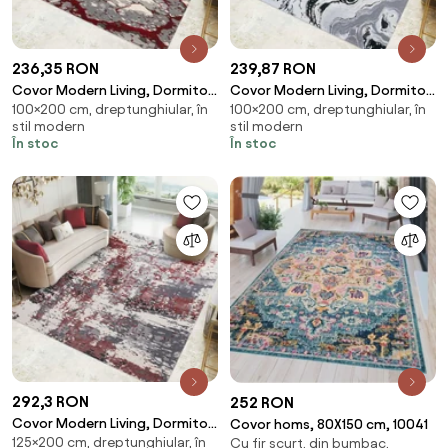
236,35 RON
239,87 RON
Covor Modern Living, Dormitor
Covor Modern Living, Dormitor
100×200 cm, dreptunghiular, în
100×200 cm, dreptunghiular, în
Dreptunghiular Milano 0595B
Dreptunghiular Royal River
stil modern
stil modern
Rosu (Alege dimensiunea: 100 x
7367A Verde Smarald (Alege
În stoc
În stoc
200)
dimensiunea: 100 x 200)
292,3 RON
252 RON
Covor Modern Living, Dormitor
Covor homs, 80X150 cm, 10041
125×200 cm, dreptunghiular, în
Dreptunghiular Milano 0566B
Cu fir scurt, din bumbac,