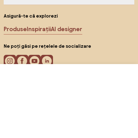
Asigură-te că explorezi
Produse
Inspirații
AI designer
Ne poți găsi pe rețelele de socializare
252 RON
Către magazin
Cookie-uri
Politica de confidențialitate
Termeni de utilizare
Alege țara
© 2026 Biano s.r.o.