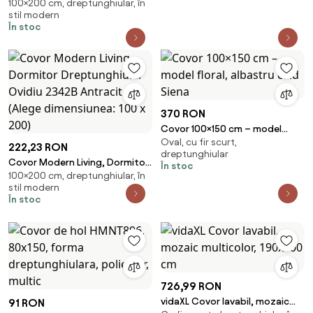
100×200 cm, dreptunghiular, în
Dreptunghiular Milano 0595B
stil modern
Rosu (Alege dimensiunea: 100 x
În stoc
200)
370 RON
Covor 100×150 cm – model
Oval, cu fir scurt,
floral, albastru cald Siena
222,23 RON
dreptunghiular
Covor Modern Living, Dormitor
În stoc
100×200 cm, dreptunghiular, în
Dreptunghiular Ovidiu 2342B
stil modern
Antracit (Alege dimensiunea:
În stoc
100 x 200)
726,99 RON
vidaXL Covor lavabil, mozaic
91 RON