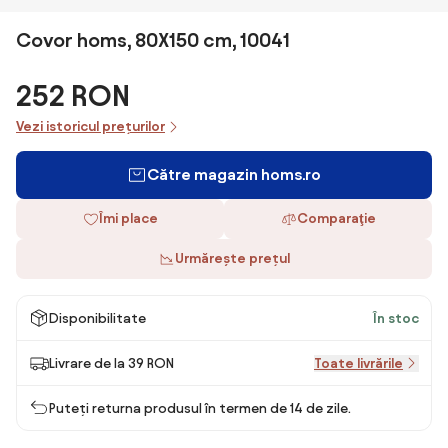
Covor homs, 80X150 cm, 10041
252 RON
Vezi istoricul prețurilor
Către magazin homs.ro
Îmi place
Comparaţie
Urmărește prețul
Disponibilitate
În stoc
Livrare de la 39 RON
Toate livrările
Puteți returna produsul în termen de 14 de zile.