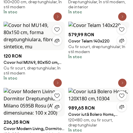
100×200 cm, dreptunghiular, în
Dreptunghiular, în stil modern,
Dreptunghiular Marble 0857A
Dreptunghiular Cameleon
stil modern
de interior
(Alege dimensiunea: 100 x 200)
2323A Gri (Alege dimensiunea:
În stoc
În stoc
100 x 200)
579,99 RON
Covor Telam 140x220
Cu fir scurt, dreptunghiular, în
stil modern
120 RON
În stoc
Covor hol MU149, 80x150 cm,
Cu fir scurt, dreptunghiular, în
forma dreptunghiulara, fibre
stil modern
sintetice, mu
În stoc
989,65 RON
Covor iută Bolero Homs,
120×180 cm, cu fir scurt,
120X180 cm,10304
236,35 RON
dreptunghiular
Covor Modern Living, Dormitor
În stoc