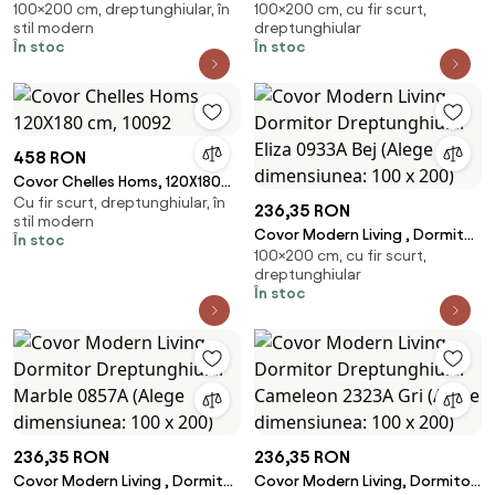
100×200 cm, dreptunghiular, în
100×200 cm, cu fir scurt,
Dreptunghiular Marble 0853A
Dreptunghiular Milano 0595B
stil modern
dreptunghiular
(Alege dimensiunea: 100 x 200)
Lila (Alege dimensiunea: 100 x
În stoc
În stoc
200)
458 RON
Covor Chelles Homs, 120X180
Cu fir scurt, dreptunghiular, în
cm, 10092
236,35 RON
stil modern
Covor Modern Living , Dormitor
În stoc
100×200 cm, cu fir scurt,
Dreptunghiular Eliza 0933A Bej
dreptunghiular
(Alege dimensiunea: 100 x 200)
În stoc
236,35 RON
236,35 RON
Covor Modern Living , Dormitor
Covor Modern Living, Dormitor