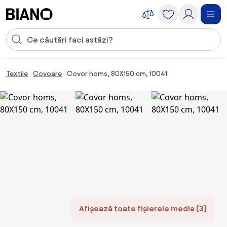
Sari peste navigare, accesează conținutul
Introducerea căutării
Sari peste conținut, mergi la subsol
Textile
Covoare
Covor homs, 80X150 cm, 10041
Afișează toate fișierele media (3)