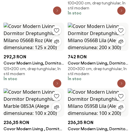
100×200 cm, dreptunghiular, în
Dreptunghiular Royal River
stil modern
7367A Verde Smarald (Alege
În stoc
dimensiunea: 100 x 200)
292,3 RON
742 RON
Covor Modern Living, Dormitor
Covor Modern Living, Dormitor
125×200 cm, dreptunghiular, în
200×300 cm, dreptunghiular, în
Dreptunghiular Milano 0566B
Dreptunghiular Milano 0566B
stil modern
stil modern
Roz (Alege dimensiunea: 125 x
Lila (Alege dimensiunea: 200 x
În stoc
În stoc
200)
300)
236,35 RON
236,35 RON
Covor Modern Living , Dormitor
Covor Modern Living, Dormitor