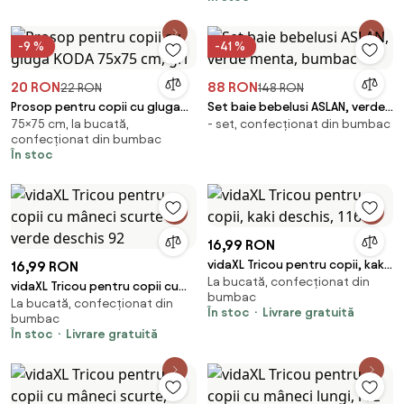
-9 %
-41 %
20 RON
88 RON
22 RON
148 RON
Prosop pentru copii cu gluga
Set baie bebelusi ASLAN, verde
75×75 cm, la bucată,
- set, confecționat din bumbac
KODA 75x75 cm, gri
menta, bumbac
confecționat din bumbac
În stoc
16,99 RON
vidaXL Tricou pentru copii, kaki
16,99 RON
La bucată, confecționat din
deschis, 116
vidaXL Tricou pentru copii cu
bumbac
La bucată, confecționat din
mâneci scurte verde deschis 92
În stoc
Livrare gratuită
bumbac
În stoc
Livrare gratuită