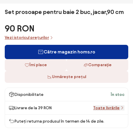
Set prosoape pentru baie 2 buc, jacar,90 cm
90 RON
Vezi istoricul prețurilor
Către magazin homs.ro
Îmi place
Comparaţie
Urmărește prețul
Disponibilitate
În stoc
Livrare de la 39 RON
Toate livrările
Puteți returna produsul în termen de 14 de zile.