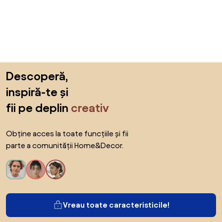
Sari peste subsol, revino la începutul paginii
Descoperă,
inspiră-te și
fii pe deplin
creativ
Obține acces la toate funcțiile și fii
parte a comunității Home&Decor.
Vreau toate caracteristicile!