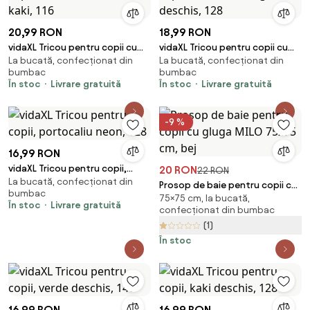
20,99 RON
18,99 RON
vidaXL Tricou pentru copii cu
vidaXL Tricou pentru copii cu
La bucată, confecționat din
La bucată, confecționat din
mâneci scurte, kaki, 116
mâneci lungi, roz deschis, 128
bumbac
bumbac
În stoc
Livrare gratuită
În stoc
Livrare gratuită
-9 %
16,99 RON
vidaXL Tricou pentru copii,
20 RON
22 RON
La bucată, confecționat din
portocaliu neon, 128
Prosop de baie pentru copii cu
bumbac
75×75 cm, la bucată,
gluga MILO 75x75 cm, bej
În stoc
Livrare gratuită
confecționat din bumbac
(1)
În stoc
16,99 RON
16,99 RON