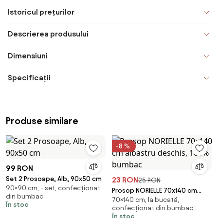
Istoricul prețurilor
Descrierea produsului
Dimensiuni
Specificații
Produse similare
-8 %
99 RON
Set 2 Prosoape, Alb, 90x50 cm
23 RON
25 RON
90×90 cm, - set, confecționat
Prosop NORIELLE 70x140 cm
din bumbac
70×140 cm, la bucată,
albastru deschis, 100% bumbac
În stoc
confecționat din bumbac
În stoc