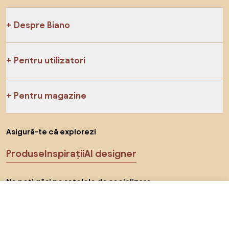
Despre Biano
Pentru utilizatori
Pentru magazine
Asigură-te că explorezi
Produse
Inspirații
AI designer
Ne poți găsi pe rețelele de socializare
90 RON
Către magazin