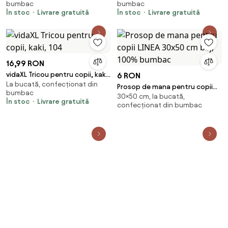
bumbac
bumbac
În stoc
Livrare gratuită
În stoc
Livrare gratuită
16,99 RON
vidaXL Tricou pentru copii, kaki,
6 RON
La bucată, confecționat din
104
Prosop de mana pentru copii
bumbac
30×50 cm, la bucată,
LINEA 30x50 cm bej, 100%
În stoc
Livrare gratuită
confecționat din bumbac
bumbac