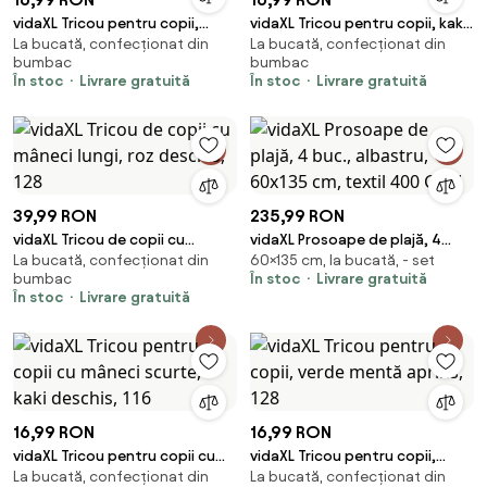
vidaXL Tricou pentru copii,
vidaXL Tricou pentru copii, kaki
La bucată, confecționat din
La bucată, confecționat din
verde deschis, 140
deschis, 128
bumbac
bumbac
În stoc
Livrare gratuită
În stoc
Livrare gratuită
39,99 RON
235,99 RON
vidaXL Tricou de copii cu
vidaXL Prosoape de plajă, 4
La bucată, confecționat din
60×135 cm, la bucată, - set
mâneci lungi, roz deschis, 128
buc., albastru, 60x135 cm,
bumbac
În stoc
Livrare gratuită
textil 400 GSM
În stoc
Livrare gratuită
16,99 RON
16,99 RON
vidaXL Tricou pentru copii cu
vidaXL Tricou pentru copii,
La bucată, confecționat din
La bucată, confecționat din
mâneci scurte, kaki deschis, 116
verde mentă aprins, 128