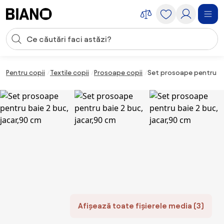
Sari peste navigare, accesează conținutul
Introducerea căutării
Sari peste conținut, mergi la subsol
Pentru copii
Textile copii
Prosoape copii
Set prosoape pentru ba
Afișează toate fișierele media (3)