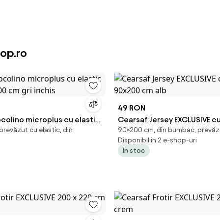
op.ro
49 RON
colino microplus cu elastic
Cearsaf Jersey EXCLUSIVE cu
revăzut cu elastic, din
90×200 cm, din bumbac, prevăzu
00 cm gri inchis
90x200 cm alb
Disponibil în 2 e-shop-uri
În stoc