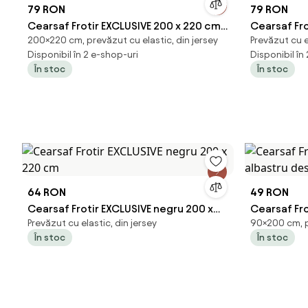
79 RON
79 RON
Cearsaf Frotir EXCLUSIVE 200 x 220 cm
Cearsaf Fro
200×220 cm, prevăzut cu elastic, din jersey
Prevăzut cu e
roz
alb
Disponibil în 2 e-shop-uri
Disponibil în
În stoc
În stoc
64 RON
49 RON
Cearsaf Frotir EXCLUSIVE negru 200 x
Cearsaf Fr
Prevăzut cu elastic, din jersey
90×200 cm, pr
220 cm
albastru d
În stoc
În stoc