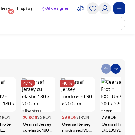
chere
AI designer
Inspirații
46
-17 %
-10 %
1 RON
30 RON
36 RON
28 RON
31 RON
79 RON
Frote
Cearsaf Jersey
Cearsaf Jersey
Cearsaf Frotir
E
cu elastic 180 x
modrosed 90 x
EXCLUSIVE 200 x