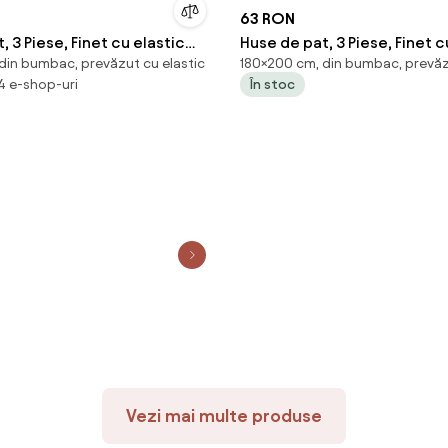
63 RON
, 3 Piese, Finet cu elastic
Huse de pat, 3 Piese, Finet c
din bumbac, prevăzut cu elastic
180×200 cm, din bumbac, prevăz
180x200
 4 e-shop-uri
În stoc
Vezi mai multe produse