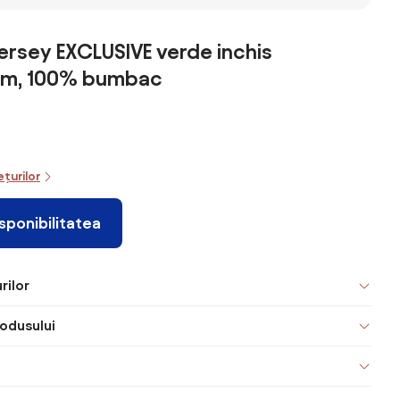
 180 x
200 cm
200 cm
220 cm crem
albastru
deschis
ersey EXCLUSIVE verde inchis
m, 100% bumbac
ețurilor
isponibilitatea
rilor
odusului