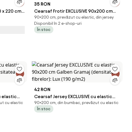
35 RON
0 x 220 cm
Cearsaf Frotir EXCLUSIVE 90x200 cm
90×200 cm, prevăzut cu elastic, din jersey
crem
Disponibil în 2 e-shop-uri
În stoc
42 RON
 elastic
Cearsaf Jersey EXCLUSIVE cu elastic
t cu elastic
90×200 cm, din bumbac, prevăzut cu elastic
nsitatea
90x200 cm Galben Gramaj (densitatea
În stoc
fibrelor): Lux (190 g/m2)