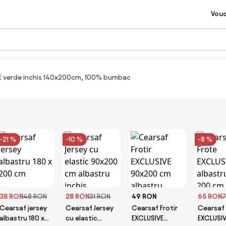
Vou
VE verde inchis 140x200cm, 100% bumbac
-21 %
-10 %
-8 %
38 RON
48 RON
28 RON
31 RON
49 RON
65 RON
7
Cearsaf jersey
Cearsaf Jersey
Cearsaf Frotir
Cearsaf 
albastru 180 x
cu elastic
EXCLUSIVE
EXCLUSIV