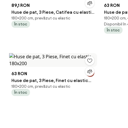
89,1 RON
63 RON
Huse de pat, 3 Piese, Catifea cu elastic
Huse de pat
180×200 cm, prevăzut cu elastic
180×200 cm, 
180x200, Antracit
180x200
În stoc
Disponibil în
În stoc
63 RON
Huse de pat, 3 Piese, Finet cu elastic
180×200 cm, prevăzut cu elastic
180x200
În stoc