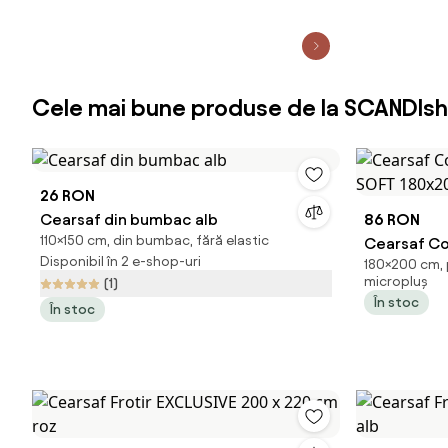
Cele mai bune produse de la SCANDIsh
26 RON
Cearsaf din bumbac alb
86 RON
110×150 cm, din bumbac, fără elastic
Cearsaf Co
Disponibil în 2 e-shop-uri
180×200 cm, p
SOFT 180x2
micropluș
(1)
În stoc
În stoc