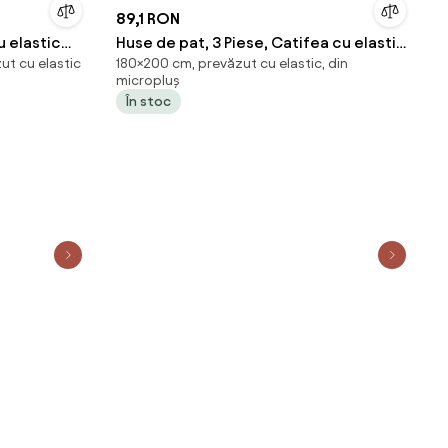
89,1 RON
u elastic
Huse de pat, 3 Piese, Catifea cu elastic
ut cu elastic
180×200 cm, prevăzut cu elastic, din
180x200, Verde Smarald
micropluș
În stoc