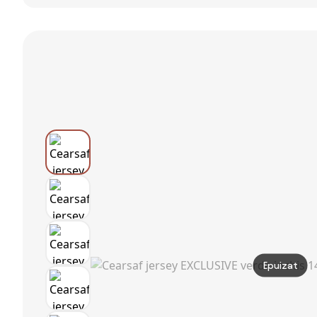
180x200 cm
EXCLUSIVE 160 x
200 cm verde
verde-albastru
200 cm verde
Epuizat