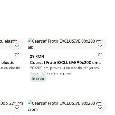
29 RON
 elastic
Cearsaf Frotir EXCLUSIVE 90x200 cm
t cu elastic
90×200 cm, prevăzut cu elastic, din jersey
alb
Disponibil în 2 e-shop-uri
În stoc