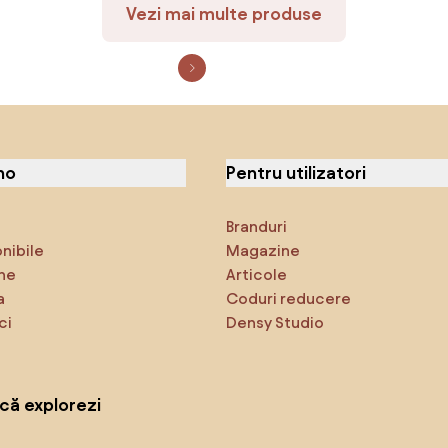
Vezi mai multe produse
no
Pentru utilizatori
Branduri
onibile
Magazine
ne
Articole
a
Coduri reducere
ci
Densy Studio
că explorezi