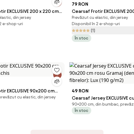
79 RON
tir EXCLUSIVE 200 x 220 cm
Cearsaf Frotir EXCLUSIVE 20
lastic, din jersey
Prevăzut cu elastic, din jersey
crem
 2 e-shop-uri
Disponibil în 2 e-shop-uri
(1)
În stoc
otir EXCLUSIVE 90x200 cm
49 RON
evăzut cu elastic, din jersey
eschis
Cearsaf Jersey EXCLUSIVE cu
90×200 cm, din bumbac, prevăzu
90x200 cm rosu Gramaj (de
În stoc
fibrelor): Lux (190 g/m2)