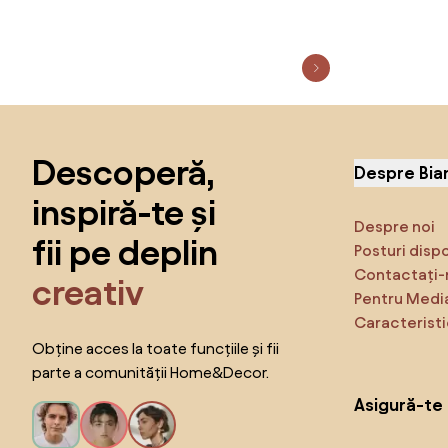
Sari peste subsol, revino la începutul paginii
Descoperă,
Despre Bia
inspiră-te și
Despre noi
fii pe deplin
Posturi disp
Contactați-
creativ
Pentru Medi
Caracteristi
Obține acces la toate funcțiile și fii
parte a comunității Home&Decor.
Asigură-te 