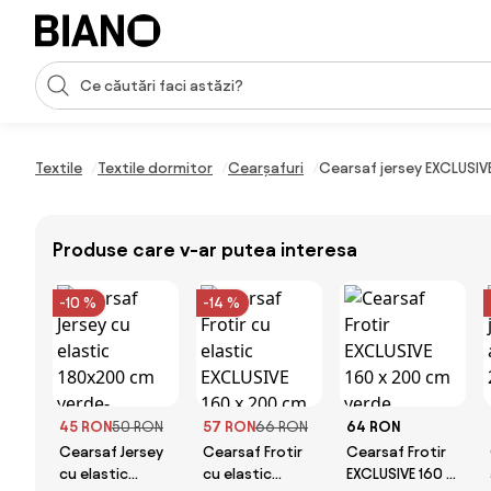
Sari peste navigare, accesează conținutul
Introducerea căutării
Sari peste conținut, mergi la subsol
Textile
Textile dormitor
Cearșafuri
Cearsaf jersey EXCLUSI
Produse care v-ar putea interesa
-10 %
-14 %
45 RON
50 RON
57 RON
66 RON
64 RON
Cearsaf Jersey
Cearsaf Frotir
Cearsaf Frotir
cu elastic
cu elastic
EXCLUSIVE 160 x