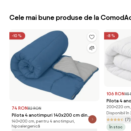
Cele mai bune produse de la ComodAc
-10 %
-8 %
106 RON
115
Pilota 4 a
200×220 cm, 
200x220 c
74 RON
82 RON
Disponibil în
Pilota 4 anotimpuri 140x200 cm din
(7)
140×200 cm, pentru 4 anotimpuri,
fibra goala, albastra
hipoalergenică
În stoc