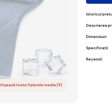
Istoricul prețu
Descrierea pr
Dimensiuni
Specificații
Recenzii
Afișează toate fișierele media (9)