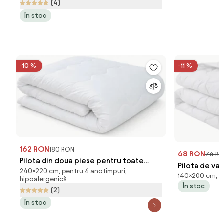
(4)
În stoc
-10 %
-11 %
162 RON
180 RON
68 RON
76 
Pilota din doua piese pentru toate
Pilota de 
240×220 cm, pentru 4 anotimpuri,
anotimpurile 240x220 cm ALL SEASONS
140×200 cm, 
140x200 c
hipoalergenică
În stoc
(2)
În stoc