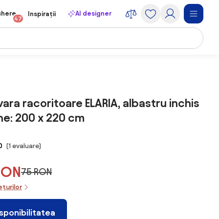
chere
AI designer
Inspirații
47
vara racoritoare ELARIA, albastru inchis
e: 200 x 220 cm
0
(1 evaluare)
RON
75 RON
ețurilor
isponibilitatea