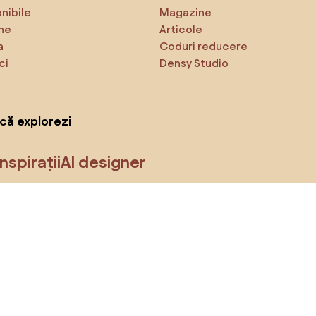
onibile
Magazine
ne
Articole
a
Coduri reducere
ci
Densy Studio
că explorezi
Inspirații
AI designer