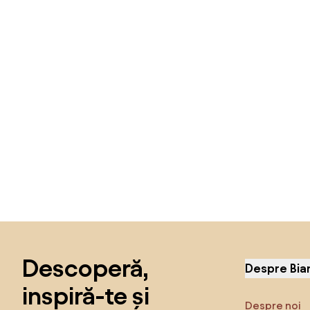
Sari peste subsol, revino la începutul paginii
Descoperă,
Despre Bia
inspiră-te și
Despre noi