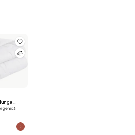
elunga
ergenică