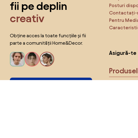
fii pe deplin
Posturi disp
Contactați-
creativ
Pentru Medi
Caracteristi
Obține acces la toate funcțiile și fii
parte a comunității Home&Decor.
Asigură-te 
Produse
Vreau toate caracteristicile!