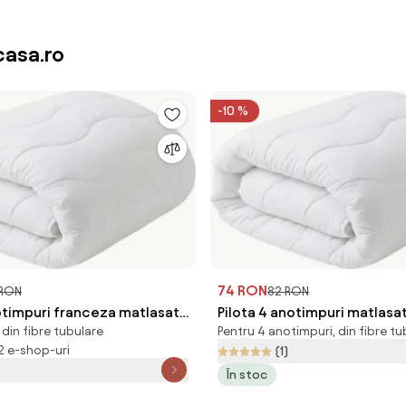
asa.ro
-10 %
74 RON
 RON
82 RON
notimpuri franceza matlasata
Pilota 4 anotimpuri matlasa
din fibre tubulare
Pentru 4 anotimpuri, din fibre tu
m
cm
 2 e-shop-uri
(1)
În stoc