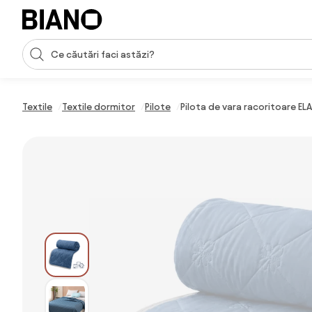
Sari peste navigare, accesează conținutul
Introducerea căutării
Sari peste conținut, mergi la subsol
Textile
Textile dormitor
Pilote
Pilota de vara racoritoare EL