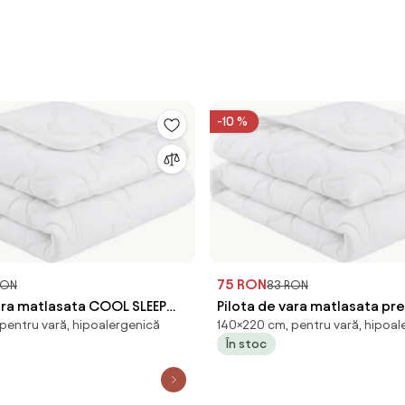
-10 %
75 RON
RON
83 RON
vara matlasata COOL SLEEP
Pilota de vara matlasata pr
pentru vară, hipoalergenică
140×220 cm, pentru vară, hipoal
m
COOL SLEEP 140x220 cm
În stoc