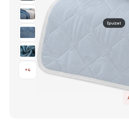
Epuizat
+4