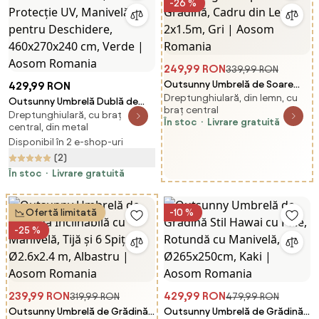
-26 %
249,99 RON
339,99 RON
Outsunny Umbrelă de Soare
429,99 RON
Dreptunghiulară, din lemn, cu
Reglabilă pentru Grădină,
Outsunny Umbrelă Dublă de
braț central
Cadru din Lemn, 2x1.5m, Gri |
Dreptunghiulară, cu braț
Grădină, Protecție UV, Manivelă
În stoc
Livrare gratuită
central, din metal
Aosom Romania
pentru Deschidere,
Disponibil în 2 e-shop-uri
460x270x240 cm, Verde |
(2)
Aosom Romania
În stoc
Livrare gratuită
Ofertă limitată
-10 %
-25 %
239,99 RON
429,99 RON
319,99 RON
479,99 RON
Outsunny Umbrelă de Grădină
Outsunny Umbrelă de Grădină