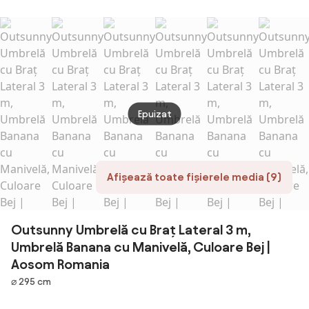
Outsunny, 12
460x270cm cu
4.6m gradina
Cruce
nervuri
Manivela si
piscina | Aosom
de Înc
metalice Anti-
Baza
Romania
Maniv
UV Bej,
Transversala |
Aoso
460x270x240cm
Aosom Romania
| Aosom
Romania
Epuizat
Afișează toate fișierele media (9)
Outsunny Umbrelă cu Braț Lateral 3 m,
Umbrelă Banana cu Manivelă, Culoare Bej |
Aosom Romania
Dimensiuni
⌀ 295 cm