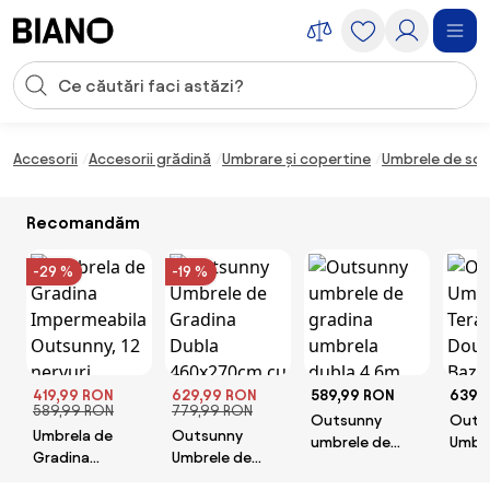
Sari peste navigare, accesează conținutul
Introducerea căutării
Sari peste conținut, mergi la subsol
Accesorii
Accesorii grădină
Umbrare și copertine
Umbrele de soa
Recomandăm
-29 %
-19 %
419,99 RON
629,99 RON
589,99 RON
639,
589,99 RON
779,99 RON
Outsunny
Outs
Umbrela de
Outsunny
umbrele de
Umbre
Gradina
Umbrele de
gradina
Teras
Impermeabila
Gradina Dubla
umbrela dubla
Fețe,