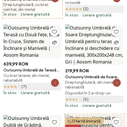
rotundă
Lemn, Design Elegant, 2.5x2.3m,
Dreptunghiulară, cu braț
pentru Grădină și Terasă
(2)
central, din metal
Crem, Protecție UV | Aosom
2.3x2m cu Deschidere Ușoară
În stoc
Livrare gratuită
Romania
În stoc
Livrare gratuită
prin Manivelă, Structură
Metalică și 6 Stinghii, Gri |
Aosom Romania
639,99 RON
Outsunny Umbrelă de Terasă cu
219,99 RON
Cu braț lateral, din metal,
Două Fețe, Bază în Cruce,
Outsunny Umbrelă de Soare
rabatabilă
Sistem de Înclinare și Manivelă |
Dreptunghiulară, din metal,
Dreptunghiulară, Umbrelă
(7)
Aosom Romania
rabatabilă
pentru terasă cu înclinare și
În stoc
Livrare gratuită
Disponibil în 2 e-shop-uri
deschidere cu manivelă,
(5)
300x200x248 cm, Gri | Aosom
Romania
În stoc
Livrare gratuită
Ofertă limitată