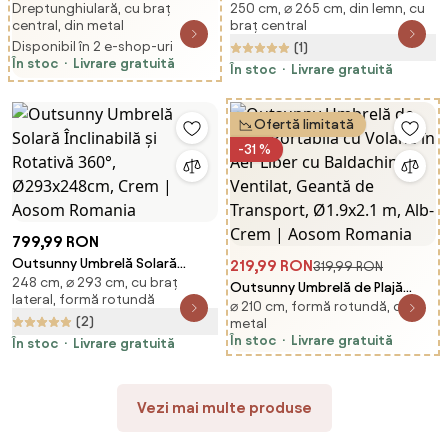
Dreptunghiulară, cu braț
250 cm, ⌀ 265 cm, din lemn, cu
Înclinabilă cu Manivelă, Tijă și 6
Stil Hawai cu Paie, Rotundă cu
central, din metal
braț central
Spițe, Ø2.6x2.4 m, Albastru |
Manivelă, Ø265x250cm, Kaki |
Disponibil în 2 e-shop-uri
(1)
Aosom Romania
Aosom Romania
În stoc
Livrare gratuită
În stoc
Livrare gratuită
Ofertă limitată
-31 %
799,99 RON
Outsunny Umbrelă Solară
219,99 RON
319,99 RON
248 cm, ⌀ 293 cm, cu braț
Înclinabilă și Rotativă 360°,
Outsunny Umbrelă de Plajă
lateral, formă rotundă
Ø293x248cm, Crem | Aosom
⌀ 210 cm, formă rotundă, din
Portabilă cu Volane în Aer Liber
(2)
Romania
metal
cu Baldachin Ventilat, Geantă
În stoc
Livrare gratuită
În stoc
Livrare gratuită
de Transport, Ø1.9x2.1 m, Alb-
Crem | Aosom Romania
Vezi mai multe produse