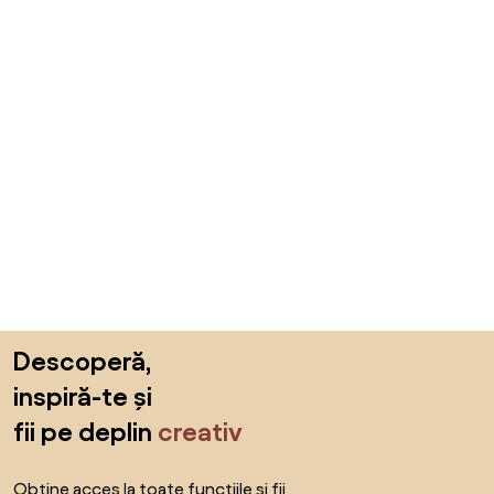
Sari peste subsol, revino la începutul paginii
Descoperă,
inspiră-te și
fii pe deplin
creativ
Obține acces la toate funcțiile și fii