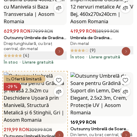
629,99 RON
419,99 RON
779,99 RON
589,99 RON
Outsunny Umbrele de Gradina
Umbrela de Gradina
Dreptunghiulară, cu braț
Din metal
Dubla 460x270cm cu Manivela
Impermeabila Outsunny, 12
central, din metal
si Baza Transversala | Aosom
nervuri metalice Anti-UV Bej,
(9)
(4)
Romania
460x270x240cm | Aosom
În stoc
Livrare gratuită
În stoc
Livrare gratuită
Romania
Ofertă limitată
-29 %
169,99 RON
Outsunny Umbrelă de Soare
219,99 RON
309,99 RON
Din lemn, cu braț central, formă
pentru Grădină cu Suport din
Outsunny Umbrelă Inclinabilă