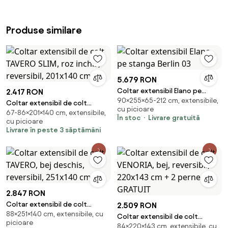
Produse similare
5.679 RON
Coltar extensibil Elano pe
2.417 RON
90×255×65-212 cm, extensibile,
stanga Berlin 03
Coltar extensibil de colt
cu picioare
67-86×201×140 cm, extensibile,
TAVERO SLIM, roz inchis,
În stoc
Livrare gratuită
cu picioare
reversibil, 201x140 cm
Livrare în peste 3 săptămâni
2.847 RON
Coltar extensibil de colt
2.509 RON
88×251×140 cm, extensibile, cu
TAVERO, bej deschis, reversibil,
Coltar extensibil de colt
picioare
251x140 cm
84×220×143 cm, extensibile, cu
VENORIA, bej, reversibil, 220x143