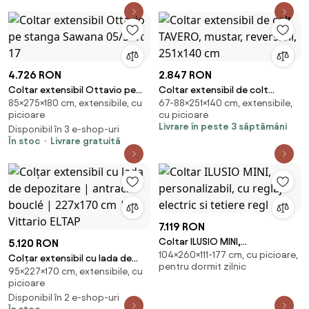
4.726 RON
2.847 RON
Coltar extensibil Ottavio pe
Coltar extensibil de colt
85×275×180 cm, extensibile, cu
67-88×251×140 cm, extensibile,
stanga Sawana 05/Soft 17
TAVERO, mustar, reversibil,
picioare
cu picioare
251x140 cm
Livrare în peste 3 săptămâni
Disponibil în 3 e-shop-uri
În stoc
Livrare gratuită
7.119 RON
Coltar ILUSIO MINI,
5.120 RON
104×260×111-177 cm, cu picioare,
personalizabil, cu reglaj electric
Colțar extensibil cu lada de
pentru dormit zilnic
si tetiere regl
95×227×170 cm, extensibile, cu
depozitare | antracit bouclé |
picioare
227x170 cm | Vittario ELTAP
Disponibil în 2 e-shop-uri