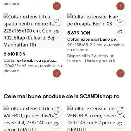
picioare
228x165x100 cm, Gomsi R01,
Eltap (Culoare: Gri - Manhattan
03)
5.679 RON
Coltar extensibil Elano pe
90×255×65-212 cm, extensibile,
dreapta Berlin 03
cu picioare
6.610 RON
Disponibil în 2 e-shop-uri
Coltar extensibil cu spatiu
În stoc
Livrare gratuită
100×228×165 cm, extensibile, cu
pentru depozitare,
picioare
228x165x100 cm, Gomsi R02,
Eltap (Culoare: Bej - Manhattan
18)
Cele mai bune produse de la SCANDIshop.ro