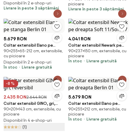
Disponibil în 2 e-shop-uri
picioare
cm + 2 perne GRATUIT
Livrare în peste 3 săptămâni
Livrare în peste 3 săptămâni
5.679 RON
4.041 RON
Coltar extensibil Elano pe
Coltar extensibil Newark pe
90×255×65-212 cm, extensibile,
90×237×150 cm, extensibile, cu
stanga Berlin 01
dreapta Soft 11/Soft 17
cu picioare
picioare
În stoc
Livrare gratuită
Disponibil în 2 e-shop-uri
În stoc
Livrare gratuită
-8 %
2.435 RON
5.679 RON
2.644 RON
Coltar extensibil GINO, gri,
Coltar extensibil Elano pe
90×201×143 cm, extensibile, cu
90×255×212 cm, extensibile, cu
reversibil
dreapta Berlin 01
picioare
picioare
În stoc
Livrare gratuită
Disponibil în 4 e-shop-uri
(1)