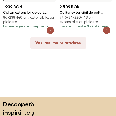
1.939 RON
2.509 RON
Coltar extensibil de colt
Coltar extensibil de colt
86×238×140 cm, extensibile, cu
74,5-84×220×143 cm,
VALERIO, gri deschis/bej,
VENORIA, crem, reversibil,
picioare
extensibile, cu picioare
reversibil, 238x140 cm + 2 perne
220x143 cm + 2 perne GRATUIT
Livrare în peste 3 săptămâni
Livrare în peste 3 săptămâni
GRATUIT
Vezi mai multe produse
Sari peste subsol, revino la începutul paginii
Descoperă,
inspiră-te și