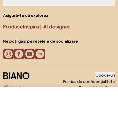
Asigură-te că explorezi
Produse
Inspirații
AI designer
Ne poți găsi pe rețelele de socializare
Cookie-uri
Politica de confidențialitate
Termeni de utilizare
Alege țara
© 2026 Biano s.r.o.
2.417 RON
Către magazin