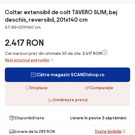
Coltar extensibil de colt TAVERO SLIM, bej
deschis, reversibil, 201x140 cm
Dimensiuni
67-86×201×140 cm
2.417 RON
Cel mai bun preț din ultimele 30 de zile:
2.417 RON
Vezi istoricul prețurilor
Către magazin SCANDIshop.ro
Îmi place
Comparaţie
Urmărește prețul
Disponibilitate
Livrare în peste 3 săptămâni
Livrare de la 289 RON
Toate livrările