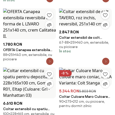
În stoc
2.847 RON
Coltar extensibil de colt
67-88×251×140 cm, extensibile,
TAVERO, roz inchis, reversibil,
1.780 RON
cu picioare
251x140 cm
OFERTA Canapea extensibila
În stoc
88×251×140 cm, extensibile, cu
reversibila in forma de L LIVARO
picioare
251x140 cm, crem Calitatea II.
-8 %
5.344 RON
5.803 RON
Coltar Culoare Maro Culoare
90×275×212 cm, cu picioare,
maro coniac, MICA Varianta:
6.610 RON
pentru dormit zilnic
Colt Stanga
Coltar extensibil cu spatiu
100×228×165 cm, extensibile, cu
pentru depozitare,