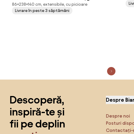
Li
86×238×140 cm, extensibile, cu picioare
deschis/bej, reversibil, 238x140 cm + 2 perne
Livrare în peste 3 săptămâni
GRATUIT
Sari peste subsol, revino la începutul paginii
Descoperă,
Despre Bia
inspiră-te și
Despre noi
fii pe deplin
Posturi disp
Contactați-