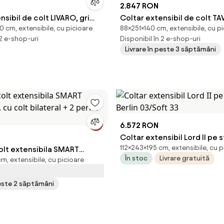
2.847 RON
nsibil de colt LIVARO, gri
Coltar extensibil de colt TA
 cm, extensibile, cu picioare
88×251×140 cm, extensibile, cu p
versibil, 251x140 cm
deschis, reversibil, 251x140
 2 e-shop-uri
Disponibil în 2 e-shop-uri
Livrare în peste 3 săptămâni
6.572 RON
Coltar extensibil Lord II pe 
112×243×195 cm, extensibile, cu p
lt extensibila SMART
Berlin 03/Soft 33
În stoc
Livrare gratuită
, extensibile, cu picioare
 cu colt bilateral + 2 perne
peste 2 săptămâni