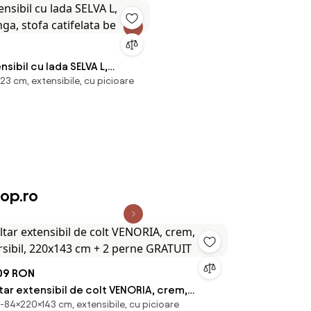
nsibil cu lada SELVA L,
3 cm, extensibile, cu picioare
nga, stofa catifelata be
op.ro
09 RON
tar extensibil de colt VENORIA, crem,
-84×220×143 cm, extensibile, cu picioare
ersibil, 220x143 cm + 2 perne GRATUIT