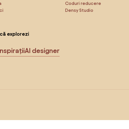
a
Coduri reducere
ci
Densy Studio
că explorezi
Inspirații
AI designer