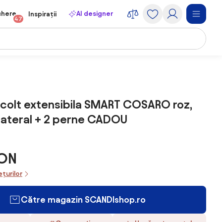
chere
AI designer
Inspirații
47
colt extensibila SMART COSARO roz,
ilateral + 2 perne CADOU
RON
ețurilor
Către magazin SCANDIshop.ro