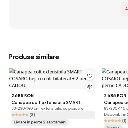
A
Produse similare
2.685 RON
2.685 RON
Canapea colt extensibila SMART
Canapea co
83×230×140 cm, extensibile, cu picioare
83×230×140 cm
COSARO bej, cu colt bilateral + 2 perne
COSARO bej 
Disponibil în
(8)
CADOU
+ 2 perne
(1)
Livrare în peste 2 săptămâni