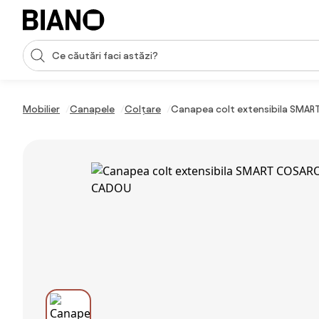
Sari peste navigare, accesează conținutul
Introducerea căutării
Sari peste conținut, mergi la subsol
Mobilier
Canapele
Colțare
Canapea colt extensibila SMART