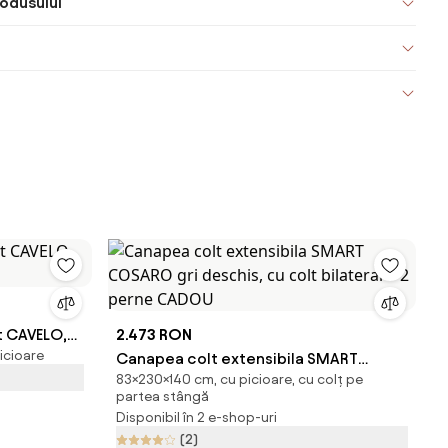
odusului
t CAVELO,
2.473 RON
icioare
Canapea colt extensibila SMART
83×230×140 cm, cu picioare, cu colț pe
COSARO gri deschis, cu colt bilateral +
partea stângă
2 perne CADOU
Disponibil în 2 e-shop-uri
(2)