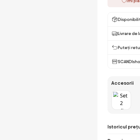
Îmi pl
Disponibil
Livrare de 
Puteți retu
SCANDIsho
Accesorii
Istoricul prețu