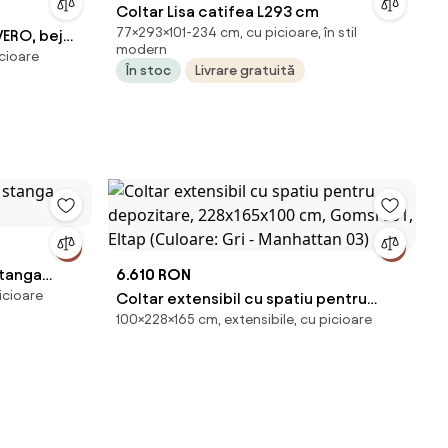
Coltar Lisa catifea L293 cm
77×293×101-234 cm, cu picioare, în stil
VERO, bej
modern
icioare
 cm
În stoc
Livrare gratuită
stanga
6.610 RON
icioare
Coltar extensibil cu spatiu pentru
100×228×165 cm, extensibile, cu picioare
depozitare, 228x165x100 cm, Gomsi
L01, Eltap (Culoare: Gri - Manhattan 03)