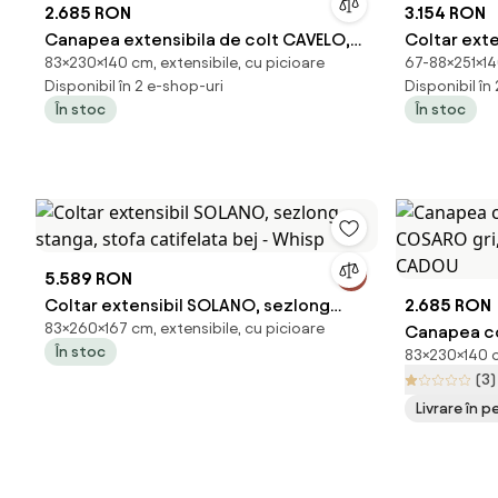
2.685 RON
3.154 RON
Canapea extensibila de colt CAVELO,
Coltar exte
83×230×140 cm, extensibile, cu picioare
67-88×251×140
bej, reversibila
deschis, re
Disponibil în 2 e-shop-uri
Disponibil în
În stoc
În stoc
5.589 RON
Coltar extensibil SOLANO, sezlong
2.685 RON
83×260×167 cm, extensibile, cu picioare
stanga, stofa catifelata bej - Whisp
Canapea co
În stoc
83×230×140 cm
COSARO gri,
(3)
CADOU
Livrare în 