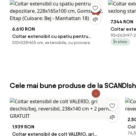
7.344 RON
6.610 RON
Coltar exte
95×263×97-22
Coltar extensibil cu spatiu pentru
sezlong sta
În stoc
100×228×165 cm, extensibile, cu picioare
depozitare, 228x165x100 cm, Gomsi
R02, Eltap (Culoare: Bej - Manhattan 18)
Cele mai bune produse de la SCANDIsh
2.5
1.939 RON
Col
74,5
Coltar extensibil de colt VALERIO, gri
rev