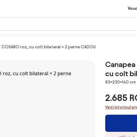
Vou
 COSARO roz, cu colt bilateral + 2 perne CADOU
Canapea 
cu colt b
Dimensiuni
83×230×140 cm
2.685 
Vezi istoricul pr