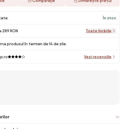
ace
Comparaţie
Urmărește prețul
itate
În stoc
la 289 RON
Toate livrările
rna produsul în termen de 14 de zile.
p.ro
Vezi recenziile
rilor