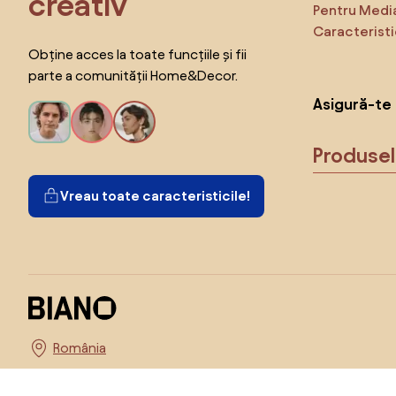
creativ
Pentru Medi
Caracteristi
Obține acces la toate funcțiile și fii
parte a comunității Home&Decor.
Asigură-te 
Produse
Vreau toate caracteristicile!
Alege țara