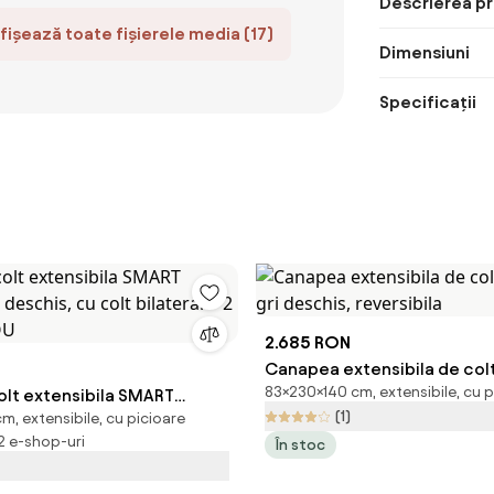
Descrierea pr
fișează toate fișierele media (17)
Dimensiuni
Specificații
2.685 RON
Canapea extensibila de col
83×230×140 cm, extensibile, cu p
lt extensibila SMART
gri deschis, reversibila
(1)
, extensibile, cu picioare
deschis, cu colt bilateral
 2 e-shop-uri
În stoc
 CADOU