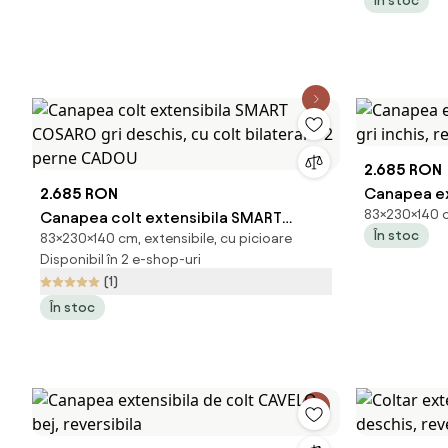
În stoc
2.685 RON
2.685 RON
Canapea ex
83×230×140 cm
Canapea colt extensibila SMART
gri inchis, 
În stoc
83×230×140 cm, extensibile, cu picioare
COSARO gri deschis, cu colt bilateral +
Disponibil în 2 e-shop-uri
2 perne CADOU
(1)
În stoc