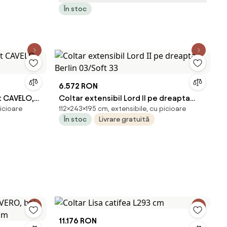
În stoc
6.572 RON
t CAVELO,
Coltar extensibil Lord II pe dreapta
icioare
112×243×195 cm, extensibile, cu picioare
Berlin 03/Soft 33
În stoc
Livrare gratuită
11.176 RON