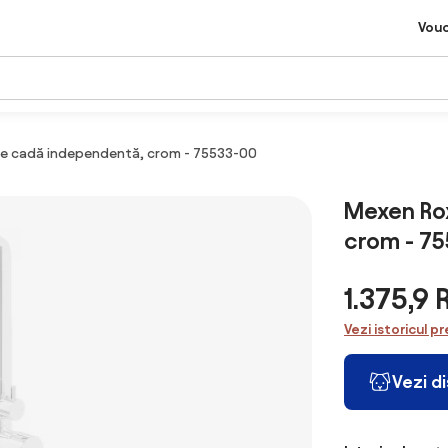
Vou
de cadă independentă, crom - 75533-00
Mexen Ro
crom - 7
1.375,9
Vezi istoricul pr
Vezi d