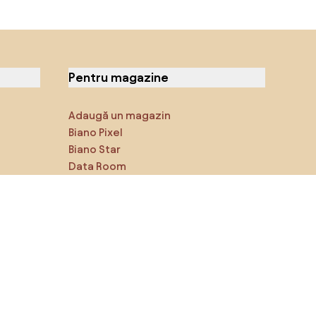
Pentru magazine
Adaugă un magazin
Biano Pixel
Biano Star
Data Room
Ne poți găsi pe rețelele de
socializare