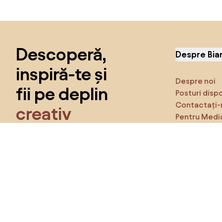
Sari peste subsol, revino la începutul paginii
Descoperă,
Despre Bia
inspiră-te și
Despre noi
fii pe deplin
Posturi disp
Contactați-
creativ
Pentru Medi
Caracteristi
Obține acces la toate funcțiile și fii
parte a comunității Home&Decor.
Asigură-te 
Produse
Vreau toate caracteristicile!