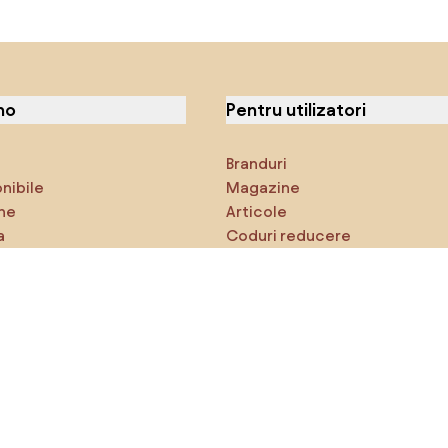
no
Pentru utilizatori
Branduri
onibile
Magazine
ne
Articole
a
Coduri reducere
ci
Densy Studio
că explorezi
Inspirații
AI designer