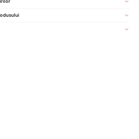
rilor
odusului