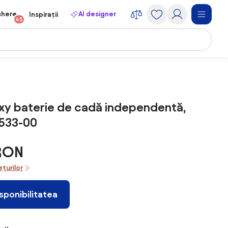
chere
AI designer
Inspirații
45
xy baterie de cadă independentă,
5533-00
 RON
ețurilor
isponibilitatea