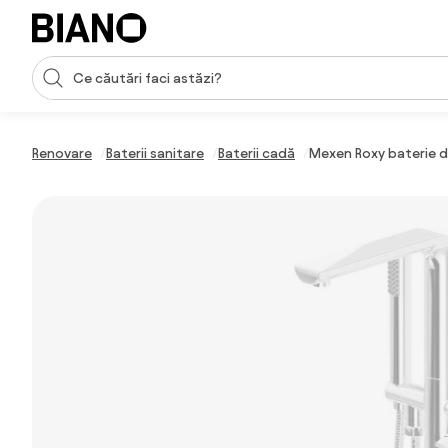
Sari peste navigare, accesează conținutul
Introducerea căutării
Sari peste conținut, mergi la subsol
Renovare
Baterii sanitare
Baterii cadă
Mexen Roxy baterie 