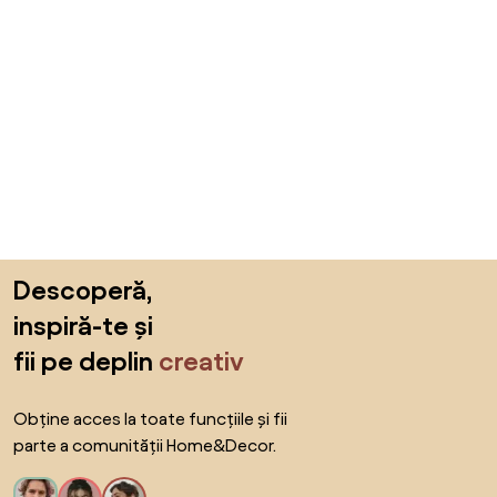
Sari peste subsol, revino la începutul paginii
Descoperă,
inspiră-te și
fii pe deplin
creativ
Obține acces la toate funcțiile și fii
parte a comunității Home&Decor.