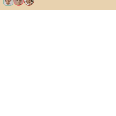
Vreau toate caracteristicile!
Despre Biano
Pentru utilizatori
Pentru magazine
Asigură-te că explorezi
Produse
Inspirații
AI designer