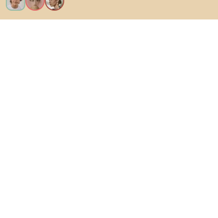
Vreau toate caracteristicile!
Despre Biano
Pentru utilizatori
Pentru magazine
Asigură-te că explorezi
Produse
Inspirații
AI designer