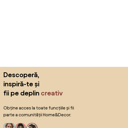
Sari peste subsol, revino la începutul paginii
Descoperă,
inspiră-te și
fii pe deplin
creativ
Obține acces la toate funcțiile și fii
parte a comunității Home&Decor.