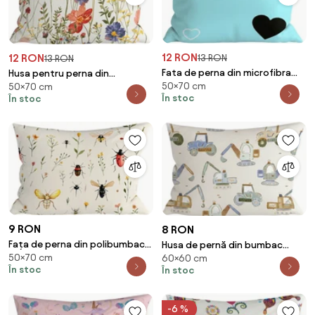
12 RON
12 RON
13 RON
13 RON
Fata de perna din microfibra
Husa pentru perna din
50×70 cm
CORAZON 50x70 cm, albastru
50×70 cm
microfibra WILDFLOWERS 50x70
În stoc
În stoc
cm, colorata
9 RON
8 RON
Fața de perna din polibumbac
Husa de pernă din bumbac
50×70 cm
INSECTA POLY 50x70 cm,
60×60 cm
DIGGERO 40x60 cm, colorat
În stoc
În stoc
colorat
-6 %