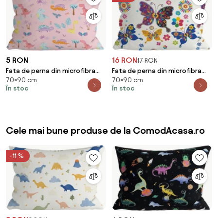
5 RON
16 RON
17 RON
Fata de perna din microfibra
Fata de perna din microfibra
70×90 cm
70×90 cm
DINO ISLAND 70x90 cm, colorat
FLUTURE COLORAT 70x90 cm,
În stoc
În stoc
alb
Cele mai bune produse de la ComodAcasa.ro
-11 %