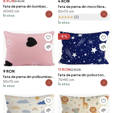
8 RON
4 RON
9 RON
Fata de perna din bumbac
Fata de perna din microfibra
40×60 cm
DINOROO 40x60 cm, colorat
50×70 cm
DINO SPACE 50x70 cm, colorat
În stoc
(2)
În stoc
-8 %
11 RON
12 RON
9 RON
Fata de perna din policoton
Fata de perna din polibumbac
70×90 cm
NIGHT SKY POLY 70x90 cm,
50×70 cm
CORAZON POLY 50x70 cm, roz
În stoc
albastru
În stoc