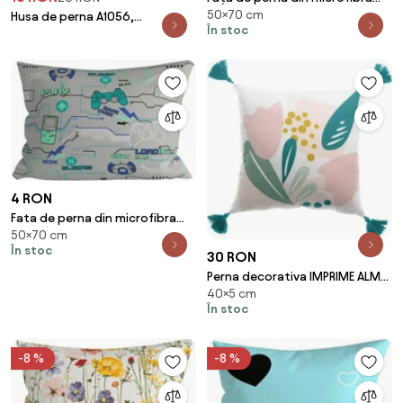
50×70 cm
CATMOSPHERE 50x70 cm,
Husa de perna A1056,
În stoc
colorat
galben/albastru,
bumbac/poliester, 43x43 cm
4 RON
Fata de perna din microfibra
50×70 cm
LOADING MODE 50x70 cm, gri
În stoc
30 RON
Perna decorativa IMPRIME ALMA
40×5 cm
40x40 cm, roz
În stoc
-8 %
-8 %