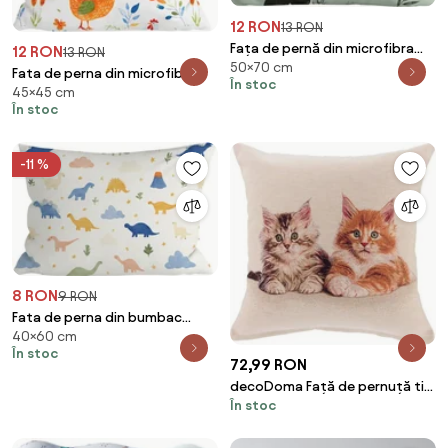
12 RON
13 RON
Fața de pernă din microfibra
12 RON
13 RON
50×70 cm
PANDA RELAX 50x70 cm,
Fata de perna din microfibra
În stoc
mentolat
45×45 cm
HENRIETTA 45x45 cm, colorat
În stoc
-11 %
8 RON
9 RON
Fata de perna din bumbac
40×60 cm
DINOROO 40x60 cm, colorat
În stoc
72,99 RON
decoDoma Față de pernuță tip
În stoc
goblen PISOI 45 x 45 cm