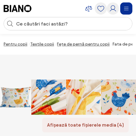
Sari peste navigare, accesează conținutul
Introducerea căutării
Sari peste conținut, mergi la subsol
Pentru copii
Textile copii
Fețe de pernă pentru copii
Fata de per
Afișează toate fișierele media (4)