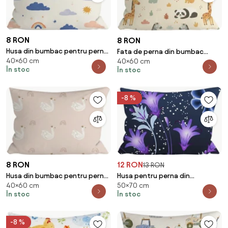
8 RON
8 RON
Husa din bumbac pentru pernă
Fata de perna din bumbac
40×60 cm
CLOUDIRO 40x60 cm, colorat
40×60 cm
ANIMORA 40x60 cm, colorat
În stoc
În stoc
-8 %
8 RON
12 RON
13 RON
Husa din bumbac pentru perna
Husa pentru perna din
40×60 cm
50×70 cm
SWAN CLOUD 40x60 cm, roz
microfibra VIOLET BUTTERFLY
În stoc
În stoc
50x70 cm, albastru inchis
-8 %