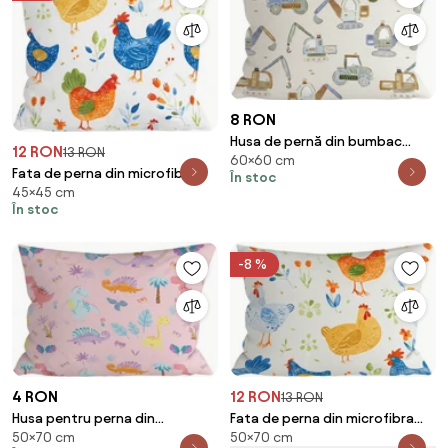
8 RON
Husa de pernă din bumbac
12 RON
13 RON
60×60 cm
DIGGERO 40x60 cm, colorat
Fata de perna din microfibra
În stoc
45×45 cm
HENRIETTA 45x45 cm, colorat
În stoc
-8 %
4 RON
12 RON
13 RON
Husa pentru perna din
Fata de perna din microfibra
50×70 cm
50×70 cm
microfibra DINO ISLAND 50x70
HENRIETTA 50x70 cm, colorat