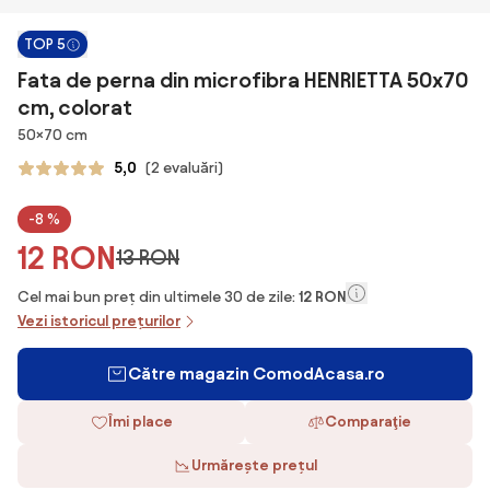
TOP 5
Fata de perna din microfibra HENRIETTA 50x70
cm, colorat
Dimensiuni
50×70 cm
5,0
(2 evaluări)
-8 %
12 RON
13 RON
Cel mai bun preț din ultimele 30 de zile:
12 RON
Vezi istoricul prețurilor
Către magazin ComodAcasa.ro
Îmi place
Comparaţie
Urmărește prețul