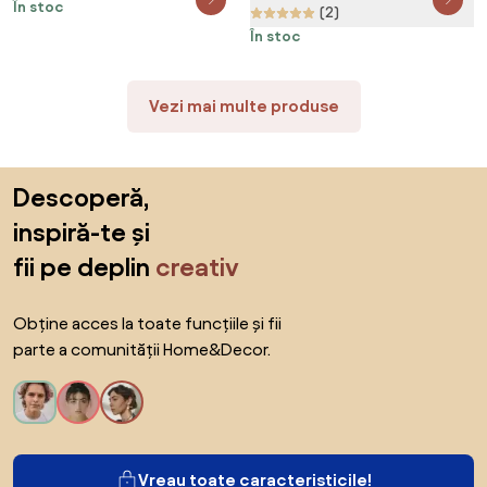
În stoc
cm, colorat
(2)
În stoc
Vezi mai multe produse
Sari peste subsol, revino la începutul paginii
Descoperă,
inspiră-te și
fii pe deplin
creativ
Obține acces la toate funcțiile și fii
parte a comunității Home&Decor.
Vreau toate caracteristicile!