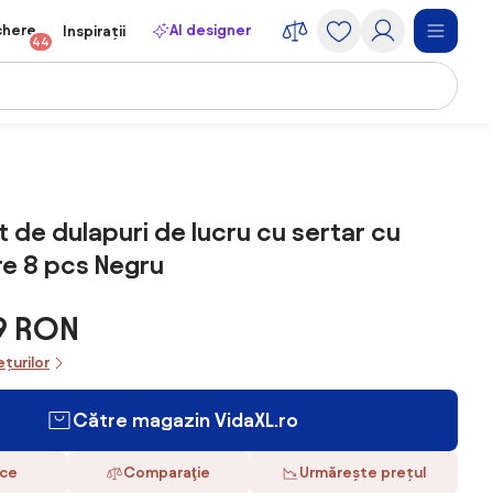
chere
AI designer
Inspirații
44
t de dulapuri de lucru cu sertar cu
e 8 pcs Negru
9 RON
ețurilor
Către magazin VidaXL.ro
ace
Comparaţie
Urmărește prețul