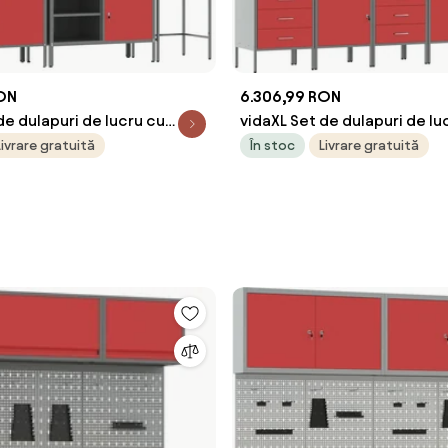
RON
6.306,99 RON
de dulapuri de lucru cu
vidaXL Set de dulapuri de lu
ft 10 pcs Roșu și gri
sertar cu raft 12 pcs Roșu și 
Livrare gratuită
În stoc
Livrare gratuită