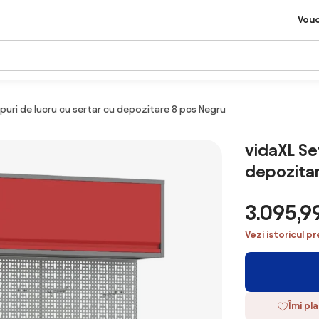
Vou
puri de lucru cu sertar cu depozitare 8 pcs Negru
vidaXL Se
depozitar
3.095,9
Vezi istoricul pr
Îmi pl