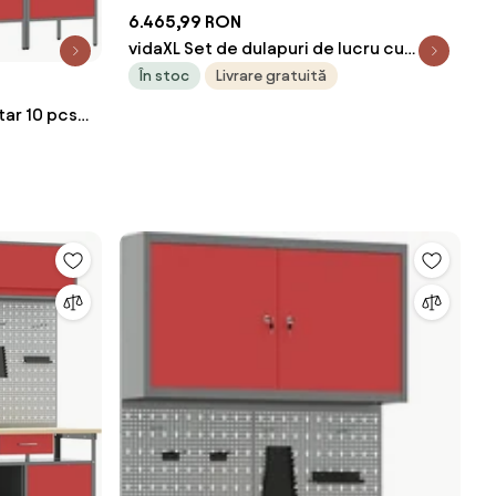
6.465,99 RON
vidaXL Set de dulapuri de lucru cu
sertar cu raft 12 pcs Roșu și gri
În stoc
Livrare gratuită
tar 10 pcs
l