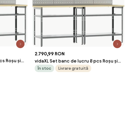
2.790,99 RON
cs Roșu și
vidaXL Set banc de lucru 8 pcs Roșu și
c
gri Oțel vopsit electrostatic
În stoc
Livrare gratuită