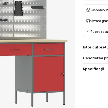
Disponibil
Livrare gra
Puteți retu
Istoricul prețu
Descrierea pr
Specificații