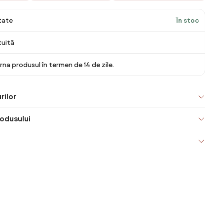
itate
În stoc
tuită
rna produsul în termen de 14 de zile.
rilor
odusului