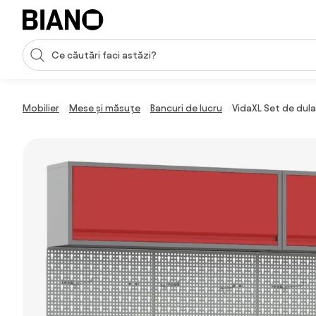
Sari peste navigare, accesează conținutul
Introducerea căutării
Sari peste conținut, mergi la subsol
Mobilier
Mese și măsuțe
Bancuri de lucru
VidaXL Set de dula