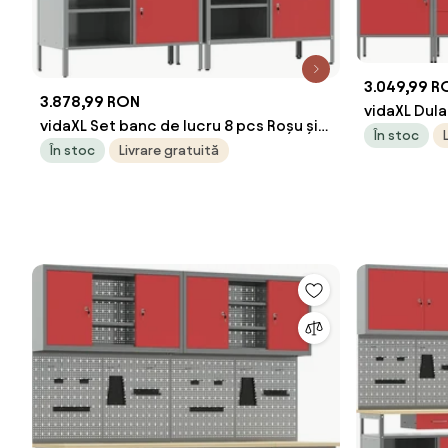
3.049,99 R
3.878,99 RON
vidaXL Dula
vidaXL Set banc de lucru 8 pcs Roșu și
Roșu Lemn i
În stoc
gri Oțel vopsit electrostatic
În stoc
Livrare gratuită