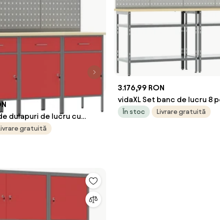
3.176,99 RON
vidaXL Set banc de lucru 8 p
ON
gri Oțel vopsit electrostati
În stoc
Livrare gratuită
de dulapuri de lucru cu
depozitare 8 pcs Roșu
Livrare gratuită