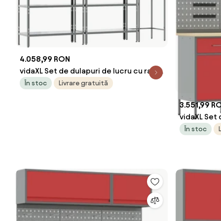
4.058,99 RON
vidaXL Set de dulapuri de lucru cu raft
Manual 10 pcs Roșu și gri
În stoc
Livrare gratuită
3.551,99 R
vidaXL Set 
sertar cu 
În stoc