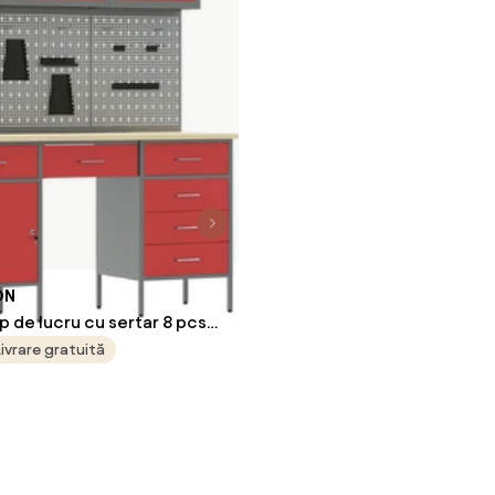
ON
p de lucru cu sertar 8 pcs
ngineresc și oțel
Livrare gratuită