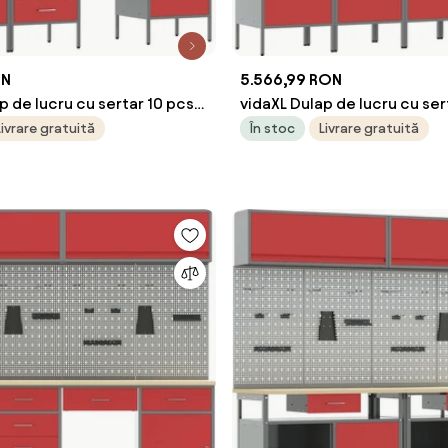
ON
5.566,99 RON
p de lucru cu sertar 10 pcs
vidaXL Dulap de lucru cu ser
ngineresc și oțel
Roșu Lemn ingineresc și oțe
Livrare gratuită
În stoc
Livrare gratuită