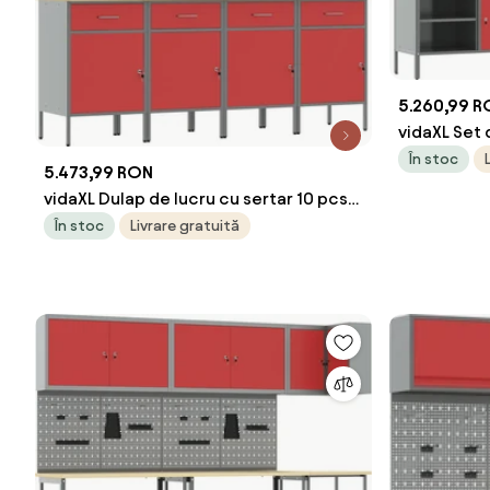
5.260,99 
vidaXL Set 
sertar cu ra
În stoc
5.473,99 RON
vidaXL Dulap de lucru cu sertar 10 pcs
Roșu Lemn ingineresc și oțel
În stoc
Livrare gratuită