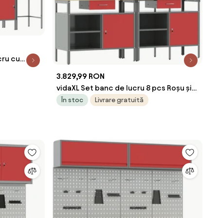
cru cu
gri
3.829,99 RON
vidaXL Set banc de lucru 8 pcs Roșu și
gri Oțel vopsit electrostatic
În stoc
Livrare gratuită