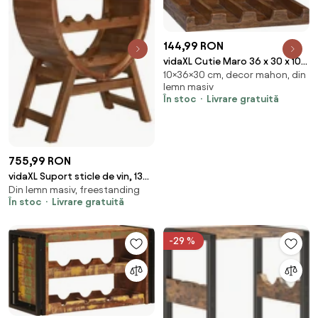
144,99 RON
vidaXL Cutie Maro 36 x 30 x 10
10×36×30 cm, decor mahon, din
cm Lemn masiv de mahon
lemn masiv
În stoc
Livrare gratuită
755,99 RON
vidaXL Suport sticle de vin, 13
Din lemn masiv, freestanding
sticle, lemn masiv de acacia
În stoc
Livrare gratuită
-29 %