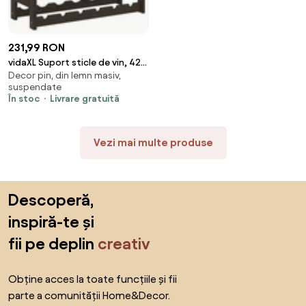
231,99 RON
vidaXL Suport sticle de vin, 42
Decor pin, din lemn masiv,
sticle, negru, lemn masiv de pin
suspendate
În stoc
Livrare gratuită
Vezi mai multe produse
Sari peste subsol, revino la începutul paginii
Descoperă,
inspiră-te și
fii pe deplin
creativ
Obține acces la toate funcțiile și fii
parte a comunității Home&Decor.