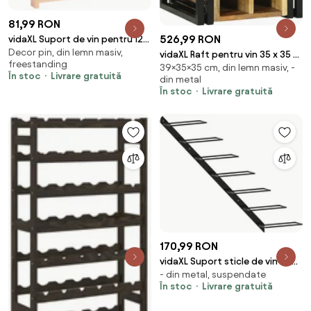
81,99 RON
526,99 RON
vidaXL Suport de vin pentru 12
Decor pin, din lemn masiv,
sticle, lemn de pin
vidaXL Raft pentru vin 35 x 35 x
freestanding
39×35×35 cm, din lemn masiv, -
39 cm Lemn de mango solid
În stoc
Livrare gratuită
din metal
În stoc
Livrare gratuită
170,99 RON
vidaXL Suport sticle de vin de
- din metal, suspendate
perete pentru 7 sticle, negru,
În stoc
Livrare gratuită
metal