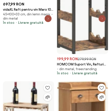
697,99 RON
vidaXL Raft pentru vin Maro 100
45×100×33 cm, din lemn masiv, -
x 45 x 33 cm Lemn recuperat
din metal
solid
În stoc
Livrare gratuită
199,99 RON
279,99 RON
HOMCOM Suport Vin, Rafturi
- din metal, freestanding
Ondulate, Picioare Reglabile,
În stoc
Livrare gratuită
Maro Rustic, Negru | Aosom
Romania