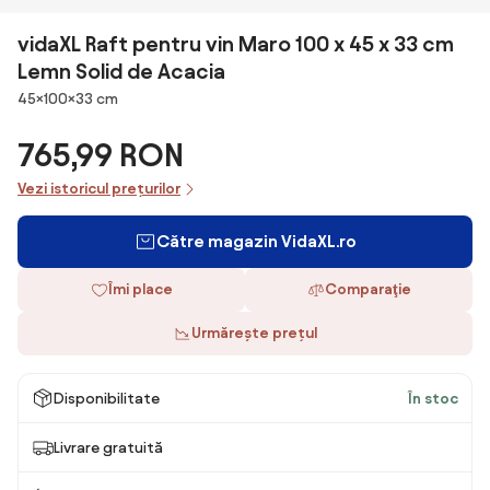
vidaXL Raft pentru vin Maro 100 x 45 x 33 cm
Lemn Solid de Acacia
Dimensiuni
45×100×33 cm
765,99 RON
Vezi istoricul prețurilor
Către magazin VidaXL.ro
Îmi place
Comparaţie
Urmărește prețul
Disponibilitate
În stoc
Livrare gratuită