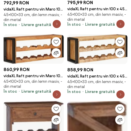
795,99 RON
792,99 RON
vidaXL Raft pentru vin 100 x 45 x
vidaXL Raft pentru vin Maro 100
45×100×33 cm, din lemn masiv, -
33 cm Lemn de Mango Solid și
45×100×33 cm, din lemn masiv, -
x 45 x 33 cm Lemn recuperat
din metal
din metal
Şlefuit
solid
În stoc
Livrare gratuită
În stoc
Livrare gratuită
860,99 RON
858,99 RON
vidaXL Raft pentru vin Maro 100
vidaXL Raft pentru vin 100 x 45 x
45×100×33 cm, din lemn masiv, -
x 45 x 33 cm Lemn Solid de
45×100×33 cm, din lemn masiv, -
33 cm Lemn de Mango Solid și
din metal
din metal
Acacia
Şlefuit
În stoc
Livrare gratuită
În stoc
Livrare gratuită