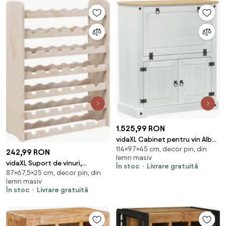
1.525,99 RON
vidaXL Cabinet pentru vin Alb
114×97×45 cm, decor pin, din
97 x 45 x 114 cm Lemn de pin
242,99 RON
lemn masiv
masiv
vidaXL Suport de vinuri,
În stoc
Livrare gratuită
87×67,5×25 cm, decor pin, din
67,5x25x87 cm, lemn masiv de
lemn masiv
pin
În stoc
Livrare gratuită