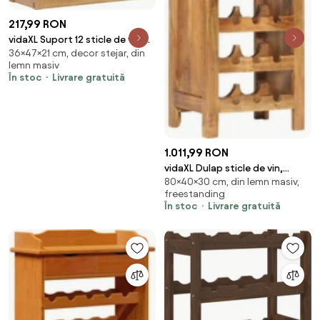
217,99 RON
vidaXL Suport 12 sticle de vin,
36×47×21 cm, decor stejar, din
47 x 21 x 36, lemn masiv de
lemn masiv
stejar
În stoc
Livrare gratuită
1.011,99 RON
vidaXL Dulap sticle de vin,
80×40×30 cm, din lemn masiv,
40x30x80 cm, lemn masiv de
freestanding
acacia
În stoc
Livrare gratuită