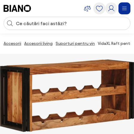
Sari peste navigare, accesează conținutul
Introducerea căutării
Sari peste conținut, mergi la subsol
Accesorii
Accesorii living
Suporturi pentru vin
VidaXL Raft pentru