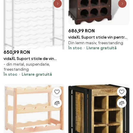
686,99 RON
vidaXL Suport sticle vin pentru
Din lemn masiv, freestanding
9 sticle, lemn, spațiu de
În stoc
Livrare gratuită
depozitare
650,99 RON
vidaXL Suport sticle de vin
- din metal, suspendate,
pentru 72 sticle,alb, metal
freestanding
În stoc
Livrare gratuită