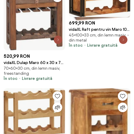
699,99 RON
vidaXL Raft pentru vin Maro 100
45×100×33 cm, din lemn masiv, -
x 45 x 33 cm Lemn Solid de
din metal
Acacia
În stoc
Livrare gratuită
520,99 RON
vidaXL Dulap Maro 60 x 30 x 70
70×60×30 cm, din lemn masiv,
cm Lemn recuperat masiv
freestanding
În stoc
Livrare gratuită