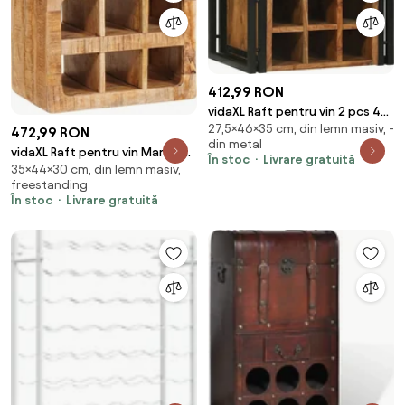
412,99 RON
vidaXL Raft pentru vin 2 pcs 46
27,5×46×35 cm, din lemn masiv, -
x 35 x 27,5 cm Lemn Solid de
472,99 RON
din metal
Acacia
vidaXL Raft pentru vin Maro 44
În stoc
Livrare gratuită
35×44×30 cm, din lemn masiv,
x 30 x 35 cm Lemn de mango
freestanding
solid
În stoc
Livrare gratuită