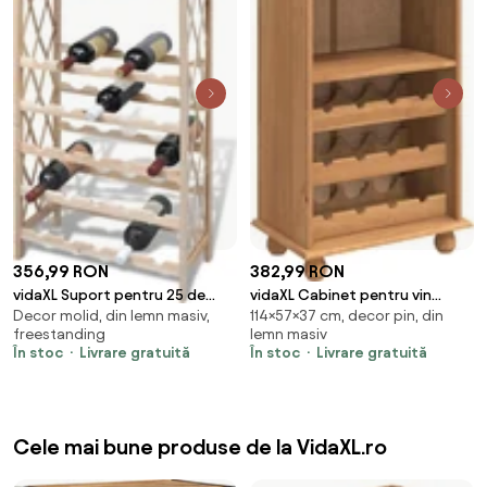
356,99 RON
382,99 RON
vidaXL Suport pentru 25 de
vidaXL Cabinet pentru vin
Decor molid, din lemn masiv,
114×57×37 cm, decor pin, din
sticle de vin, lemn masiv de
ASKIM Ceară de Miere 57 x 37 x
freestanding
lemn masiv
brad
114 cm
În stoc
Livrare gratuită
În stoc
Livrare gratuită
Cele mai bune produse de la VidaXL.ro