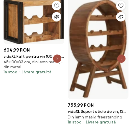
604,99 RON
vidaXL Raft pentru vin 100 x 45 x
45×100×33 cm, din lemn masiv, -
33 cm Lemn de Mango Solid și
din metal
Şlefuit
În stoc
Livrare gratuită
755,99 RON
vidaXL Suport sticle de vin, 13
Din lemn masiv, freestanding
sticle, lemn masiv de acacia
În stoc
Livrare gratuită