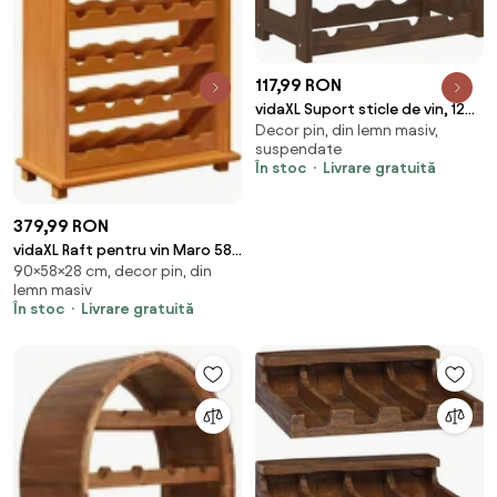
117,99 RON
vidaXL Suport sticle de vin, 12
Decor pin, din lemn masiv,
sticle, maro, lemn masiv de pin
suspendate
În stoc
Livrare gratuită
379,99 RON
vidaXL Raft pentru vin Maro 58
90×58×28 cm, decor pin, din
x 28 x 90 cm Lemn de pin masiv
lemn masiv
În stoc
Livrare gratuită