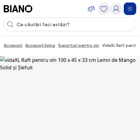
Sari peste navigare, accesează conținutul
Introducerea căutării
Sari peste conținut, mergi la subsol
Accesorii
Accesorii living
Suporturi pentru vin
VidaXL Raft pentru