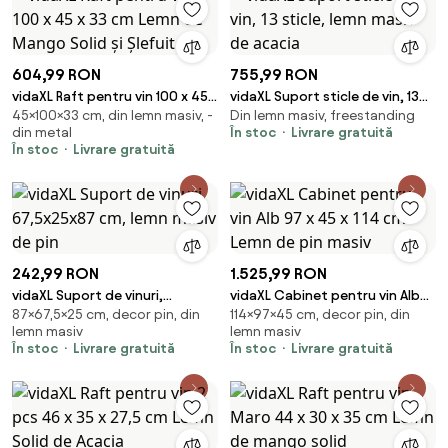
604,99 RON
755,99 RON
vidaXL Raft pentru vin 100 x 45 x
vidaXL Suport sticle de vin, 13
45×100×33 cm, din lemn masiv, -
Din lemn masiv, freestanding
33 cm Lemn de Mango Solid și
sticle, lemn masiv de acacia
din metal
În stoc
Livrare gratuită
Şlefuit
În stoc
Livrare gratuită
242,99 RON
1.525,99 RON
vidaXL Suport de vinuri,
vidaXL Cabinet pentru vin Alb
87×67,5×25 cm, decor pin, din
114×97×45 cm, decor pin, din
67,5x25x87 cm, lemn masiv de
97 x 45 x 114 cm Lemn de pin
lemn masiv
lemn masiv
pin
masiv
În stoc
Livrare gratuită
În stoc
Livrare gratuită