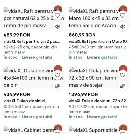
489,99 RON
860,99 RON
vidaXL Raft pentru vin 2 pcs
vidaXL Raft pentru vin Maro 100
62×62×25 cm, decor pin, din
45×100×33 cm, din lemn masiv, -
natural 62 x 25 x 62 cm Lemn de
x 45 x 33 cm Lemn Solid de
lemn masiv
din metal
pin masiv
Acacia
În stoc
Livrare gratuită
În stoc
Livrare gratuită
434,99 RON
1.396,99 RON
vidaXL Dulap de vinuri,
vidaXL Dulap de vinuri, 72 x 32 x
100×45×34 cm, decor pin, din
90×72×32 cm, decor stejar, din
45x34x100 cm, lemn masiv de
90 cm, lemn masiv de stejar
lemn masiv
lemn masiv
pin
În stoc
Livrare gratuită
În stoc
Livrare gratuită