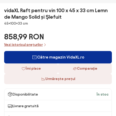
vidaXL Raft pentru vin 100 x 45 x 33 cm Lemn
de Mango Solid și Şlefuit
Dimensiuni
45×100×33 cm
858,99 RON
Vezi istoricul prețurilor
Către magazin VidaXL.ro
Îmi place
Comparaţie
Urmărește prețul
Disponibilitate
În stoc
Livrare gratuită