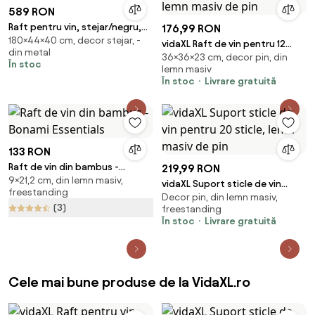
589 RON
Raft pentru vin, stejar/negru,
176,99 RON
180×44×40 cm, decor stejar, -
VINPO
vidaXL Raft de vin pentru 12
din metal
36×36×23 cm, decor pin, din
sticle, 36x23x36 cm, lemn
În stoc
lemn masiv
masiv de pin
În stoc
Livrare gratuită
133 RON
Raft de vin din bambus -
219,99 RON
9×21,2 cm, din lemn masiv,
Bonami Essentials
vidaXL Suport sticle de vin
freestanding
Decor pin, din lemn masiv,
pentru 20 sticle, lemn masiv de
(3)
freestanding
pin
În stoc
Livrare gratuită
Cele mai bune produse de la VidaXL.ro