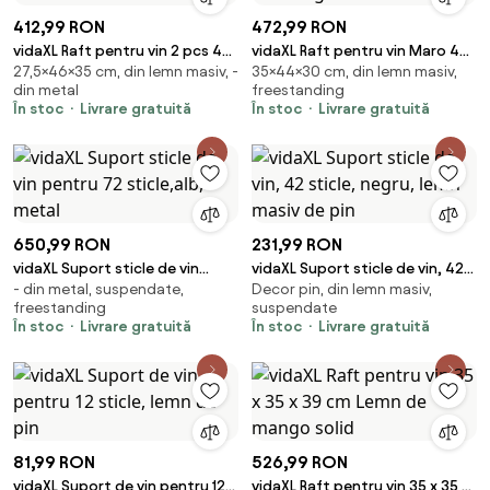
412,99 RON
472,99 RON
vidaXL Raft pentru vin 2 pcs 46
vidaXL Raft pentru vin Maro 44
27,5×46×35 cm, din lemn masiv, -
35×44×30 cm, din lemn masiv,
x 35 x 27,5 cm Lemn Solid de
x 30 x 35 cm Lemn de mango
din metal
freestanding
Acacia
solid
În stoc
Livrare gratuită
În stoc
Livrare gratuită
650,99 RON
231,99 RON
vidaXL Suport sticle de vin
vidaXL Suport sticle de vin, 42
- din metal, suspendate,
Decor pin, din lemn masiv,
pentru 72 sticle,alb, metal
sticle, negru, lemn masiv de pin
freestanding
suspendate
În stoc
Livrare gratuită
În stoc
Livrare gratuită
81,99 RON
526,99 RON
vidaXL Suport de vin pentru 12
vidaXL Raft pentru vin 35 x 35 x