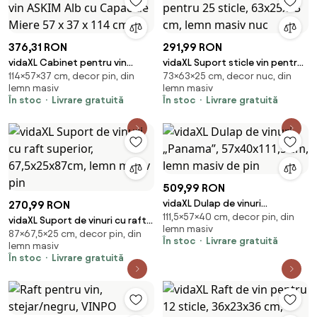
376,31 RON
291,99 RON
vidaXL Cabinet pentru vin
vidaXL Suport sticle vin pentru
114×57×37 cm, decor pin, din
73×63×25 cm, decor nuc, din
ASKIM Alb cu Capac de Miere 57
25 sticle, 63x25x73 cm, lemn
lemn masiv
lemn masiv
x 37 x 114 cm
masiv nuc
În stoc
Livrare gratuită
În stoc
Livrare gratuită
509,99 RON
vidaXL Dulap de vinuri
270,99 RON
111,5×57×40 cm, decor pin, din
„Panama”, 57x40x111,5 cm, lemn
vidaXL Suport de vinuri cu raft
lemn masiv
masiv de pin
87×67,5×25 cm, decor pin, din
superior, 67,5x25x87cm, lemn
În stoc
Livrare gratuită
lemn masiv
masiv pin
În stoc
Livrare gratuită