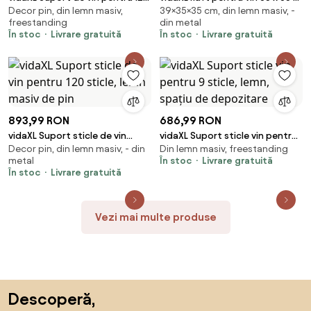
Decor pin, din lemn masiv,
39×35×35 cm, din lemn masiv, -
sticle, lemn de pin
39 cm Lemn de mango solid
freestanding
din metal
În stoc
Livrare gratuită
În stoc
Livrare gratuită
893,99 RON
686,99 RON
vidaXL Suport sticle de vin
vidaXL Suport sticle vin pentru
Decor pin, din lemn masiv, - din
Din lemn masiv, freestanding
pentru 120 sticle, lemn masiv de
9 sticle, lemn, spațiu de
metal
În stoc
Livrare gratuită
pin
depozitare
În stoc
Livrare gratuită
Vezi mai multe produse
Sari peste subsol, revino la începutul paginii
Descoperă,