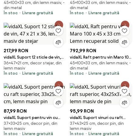
45×100×33 cm, din lemn masiv, -
45×100×33 cm, din lemn masiv, -
33 cm Lemn de Mango Solid și
x 45 x 33 cm Lemn Solid de
din metal
din metal
Şlefuit
Acacia
În stoc
Livrare gratuită
În stoc
Livrare gratuită
217,99 RON
792,99 RON
vidaXL Suport 12 sticle de vin,
vidaXL Raft pentru vin Maro 100
36×47×21 cm, decor stejar, din
45×100×33 cm, din lemn masiv, -
47 x 21 x 36, lemn masiv de
x 45 x 33 cm Lemn recuperat
lemn masiv
din metal
stejar
solid
În stoc
Livrare gratuită
În stoc
Livrare gratuită
87,99 RON
95,99 RON
vidaXL Suport pentru vin cu
vidaXL Suport vinuri cu raft
37×33×25 cm, decor pin, din
37×43×25 cm, decor pin, din
raft superior, 33x25x37 cm,
superior, 43x25x37 cm, lemn
lemn masiv
lemn masiv
lemn masiv pin
masiv de pin
În stoc
Livrare gratuită
În stoc
Livrare gratuită