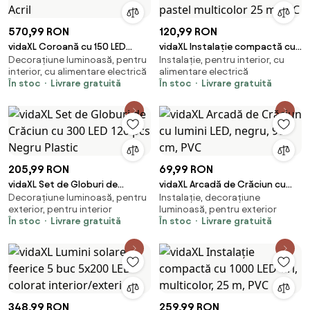
570,99 RON
120,99 RON
vidaXL Coroană cu 150 LED
vidaXL Instalație compactă cu
Decorațiune luminoasă, pentru
Instalație, pentru interior, cu
Multicolour 120 cm Acril
1000 LED-uri pastel multicolor
interior, cu alimentare electrică
alimentare electrică
25 m PVC
În stoc
Livrare gratuită
În stoc
Livrare gratuită
205,99 RON
69,99 RON
vidaXL Set de Globuri de
vidaXL Arcadă de Crăciun cu
Decorațiune luminoasă, pentru
Instalație, decorațiune
Crăciun cu 300 LED 120 pcs
lumini LED, negru, 90 cm, PVC
exterior, pentru interior
luminoasă, pentru exterior
Negru Plastic
În stoc
Livrare gratuită
În stoc
Livrare gratuită
348,99 RON
259,99 RON