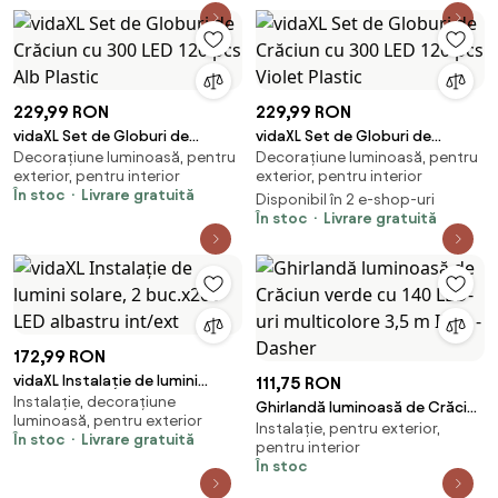
229,99 RON
229,99 RON
vidaXL Set de Globuri de
vidaXL Set de Globuri de
Decorațiune luminoasă, pentru
Decorațiune luminoasă, pentru
Crăciun cu 300 LED 120 pcs Alb
Crăciun cu 300 LED 120 pcs
exterior, pentru interior
exterior, pentru interior
Plastic
Violet Plastic
În stoc
Livrare gratuită
Disponibil în 2 e-shop-uri
În stoc
Livrare gratuită
172,99 RON
vidaXL Instalație de lumini
111,75 RON
Instalație, decorațiune
solare, 2 buc.x200 LED albastru
Ghirlandă luminoasă de Crăciun
luminoasă, pentru exterior
int/ext
Instalație, pentru exterior,
verde cu 140 LED-uri multicolore
În stoc
Livrare gratuită
pentru interior
3,5 m IP44 - Dasher
În stoc