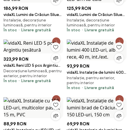
186,99 RON
125,99 RON
vidaXL Lumini de Crăciun Siluetă
vidaXL Lumini de Crăciun Siluetă
Instalație, decorațiune
Instalație, decorațiune
de ren 115 LED-uri alb cald
Pom Crăciun 115 LED-uri Alb Cald
luminoasă, pentru interior
luminoasă, pentru interior
În stoc
Livrare gratuită
În stoc
Livrare gratuită
323,99 RON
vidaXL Reni LED 5 pcs Argintiu
93,99 RON
Decorațiune luminoasă, pentru
țesătură
vidaXL Instalație de lumini 400
exterior, pentru interior
Instalație, pentru exterior,
LED-uri, alb rece, 40 m, int./ext.
În stoc
Livrare gratuită
pentru interior
În stoc
Livrare gratuită
88,99 RON
69,99 RON