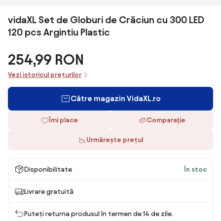
vidaXL Set de Globuri de Crăciun cu 300 LED
120 pcs Argintiu Plastic
254,99 RON
Vezi istoricul prețurilor
Către magazin VidaXL.ro
Îmi place
Comparaţie
Urmărește prețul
Disponibilitate
În stoc
Livrare gratuită
Puteți returna produsul în termen de 14 de zile.