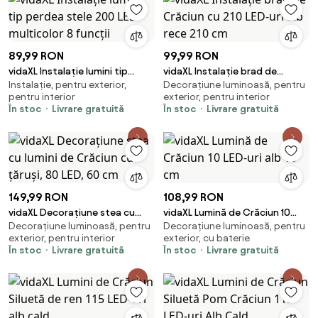
89,99 RON
99,99 RON
vidaXL Instalație lumini tip
vidaXL Instalație brad de
Instalație, pentru exterior,
Decorațiune luminoasă, pentru
perdea stele 200 LED
Crăciun cu 210 LED-uri alb rece
pentru interior
exterior, pentru interior
multicolor 8 funcții
210 cm
În stoc
Livrare gratuită
În stoc
Livrare gratuită
149,99 RON
108,99 RON
vidaXL Decorațiune stea cu
vidaXL Lumină de Crăciun 10
Decorațiune luminoasă, pentru
Decorațiune luminoasă, pentru
lumini de Crăciun cu țăruși, 80
LED-uri alb 10 cm
exterior, pentru interior
exterior, cu baterie
LED, 60 cm
În stoc
Livrare gratuită
În stoc
Livrare gratuită