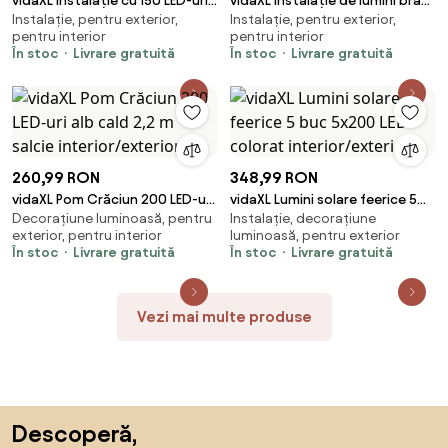
vidaXL Instalație cu 150 LED-uri,
vidaXL Instalație de lumini brad
Instalație, pentru exterior,
Instalație, pentru exterior,
multicolor pastel, 15 m, PVC
de Crăciun cu 150 LED-uri, 150
pentru interior
pentru interior
cm
În stoc
Livrare gratuită
În stoc
Livrare gratuită
260,99 RON
348,99 RON
vidaXL Pom Crăciun 200 LED-uri
vidaXL Lumini solare feerice 5
Decorațiune luminoasă, pentru
Instalație, decorațiune
alb cald 2,2 m salcie
buc 5x200 LED colorat
exterior, pentru interior
luminoasă, pentru exterior
interior/exterior
interior/exterior
În stoc
Livrare gratuită
În stoc
Livrare gratuită
Vezi mai multe produse
Sari peste subsol, revino la începutul paginii
Descoperă,