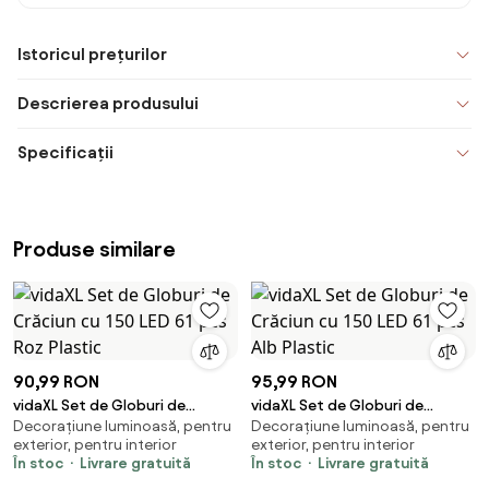
Istoricul prețurilor
Descrierea produsului
Specificații
Produse similare
90,99 RON
95,99 RON
vidaXL Set de Globuri de
vidaXL Set de Globuri de
Decorațiune luminoasă, pentru
Decorațiune luminoasă, pentru
Crăciun cu 150 LED 61 pcs Roz
Crăciun cu 150 LED 61 pcs Alb
exterior, pentru interior
exterior, pentru interior
Plastic
Plastic
În stoc
Livrare gratuită
În stoc
Livrare gratuită