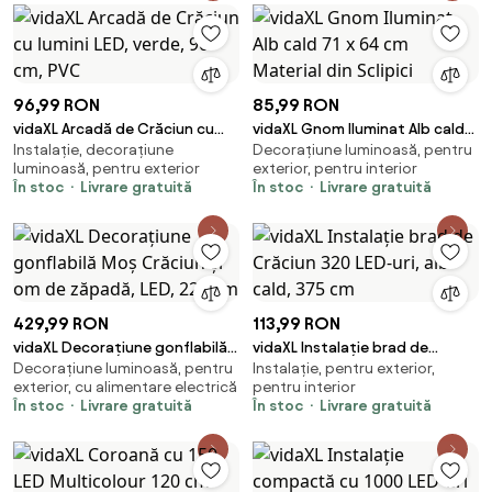
96,99 RON
85,99 RON
vidaXL Arcadă de Crăciun cu
vidaXL Gnom Iluminat Alb cald
Instalație, decorațiune
Decorațiune luminoasă, pentru
lumini LED, verde, 90 cm, PVC
71 x 64 cm Material din Sclipici
luminoasă, pentru exterior
exterior, pentru interior
În stoc
Livrare gratuită
În stoc
Livrare gratuită
429,99 RON
113,99 RON
vidaXL Decorațiune gonflabilă
vidaXL Instalație brad de
Decorațiune luminoasă, pentru
Instalație, pentru exterior,
Moș Crăciun și om de zăpadă,
Crăciun 320 LED-uri, alb cald,
exterior, cu alimentare electrică
pentru interior
LED, 223 cm
375 cm
În stoc
Livrare gratuită
În stoc
Livrare gratuită