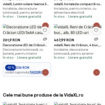
vidaXL Lumini solare feerice 5
vidaXL Instalație compactă cu
Instalație, decorațiune
Instalație, pentru interior, cu
buc 5x200 LED colorat
1000 LED-uri, multicolor, 25 m,
luminoasă, pentru exterior
alimentare electrică
interior/exterior
PVC
În stoc
Livrare gratuită
În stoc
Livrare gratuită
261,9 RON
467,99 RON
Decorațiune LED de Crăciun
vidaXL Reni de Crăciun, 4 buc.,
Decorațiune luminoasă, cu
Instalație, decorațiune
LED/3xAA casă
alb, 80 LED-uri
baterie, pentru interior
luminoasă, pentru exterior
În stoc
Livrare gratuită
În stoc
Livrare gratuită
-10 %
236 RON
codul cuponului
TA222RO
Cele mai bune produse de la VidaXL.ro