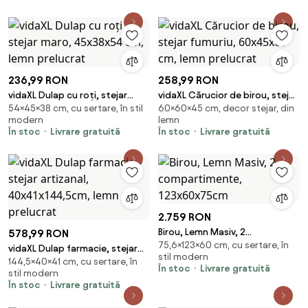
236,99 RON
258,99 RON
vidaXL Dulap cu roți, stejar
vidaXL Cărucior de birou, stejar
54×45×38 cm, cu sertare, în stil
60×60×45 cm, decor stejar, din
maro, 45x38x54 cm, lemn
fumuriu, 60x45x60 cm, lemn
modern
lemn
prelucrat
prelucrat
În stoc
Livrare gratuită
În stoc
Livrare gratuită
2.759 RON
Birou, Lemn Masiv, 2
578,99 RON
75,6×123×60 cm, cu sertare, în
compartimente, 123x60x75cm
vidaXL Dulap farmacie, stejar
stil modern
144,5×40×41 cm, cu sertare, în
artizanal, 40x41x144,5cm, lemn
În stoc
Livrare gratuită
stil modern
prelucrat
În stoc
Livrare gratuită