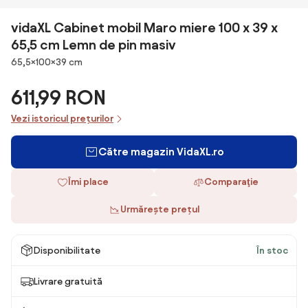
vidaXL Cabinet mobil Maro miere 100 x 39 x
65,5 cm Lemn de pin masiv
Dimensiuni
65,5×100×39 cm
611,99 RON
Vezi istoricul prețurilor
Către magazin VidaXL.ro
Îmi place
Comparaţie
Urmărește prețul
Disponibilitate
În stoc
Livrare gratuită