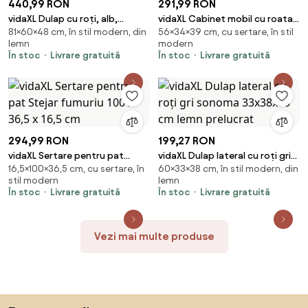
440,99 RON
291,99 RON
vidaXL Dulap cu roți, alb,
vidaXL Cabinet mobil cu roata
81×60×48 cm, în stil modern, din
56×34×39 cm, cu sertare, în stil
60x48x81 cm, lemn prelucrat
Negru 34 x 39 x 56 cm Lemn
lemn
modern
masiv de pin
În stoc
Livrare gratuită
În stoc
Livrare gratuită
294,99 RON
199,27 RON
vidaXL Sertare pentru pat
vidaXL Dulap lateral cu roți gri
16,5×100×36,5 cm, cu sertare, în
60×33×38 cm, în stil modern, din
Stejar fumuriu 100 x 36,5 x 16,5
sonoma 33x38x60 cm lemn
stil modern
lemn
cm
prelucrat
În stoc
Livrare gratuită
În stoc
Livrare gratuită
Vezi mai multe produse
Sari peste subsol, revino la începutul paginii