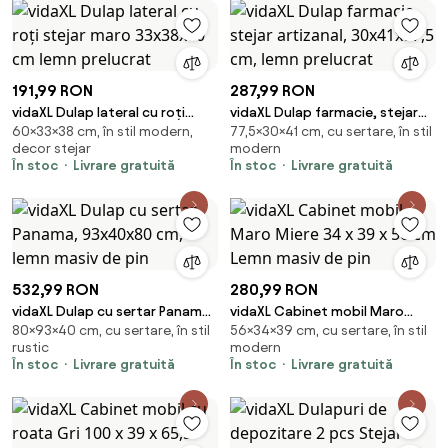
191,99 RON
287,99 RON
vidaXL Dulap lateral cu roți
vidaXL Dulap farmacie, stejar
60×33×38 cm, în stil modern,
77,5×30×41 cm, cu sertare, în stil
stejar maro 33x38x60 cm lemn
artizanal, 30x41x77,5 cm, lemn
decor stejar
modern
prelucrat
prelucrat
În stoc
Livrare gratuită
În stoc
Livrare gratuită
532,99 RON
280,99 RON
vidaXL Dulap cu sertar Panama,
vidaXL Cabinet mobil Maro
80×93×40 cm, cu sertare, în stil
56×34×39 cm, cu sertare, în stil
93x40x80 cm, lemn masiv de
Miere 34 x 39 x 56 cm Lemn
rustic
modern
pin
masiv de pin
În stoc
Livrare gratuită
În stoc
Livrare gratuită