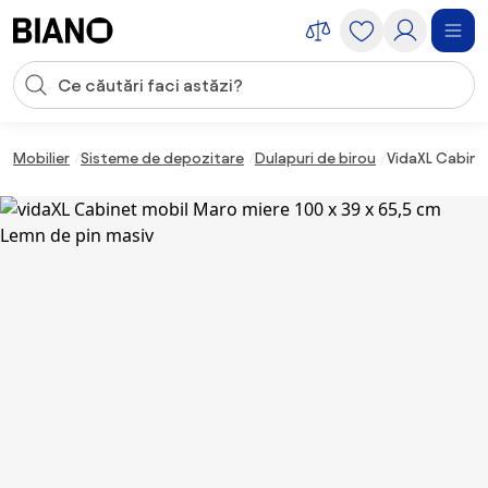
Sari peste navigare, accesează conținutul
Introducerea căutării
Sari peste conținut, mergi la subsol
Mobilier
Sisteme de depozitare
Dulapuri de birou
VidaXL Cabine