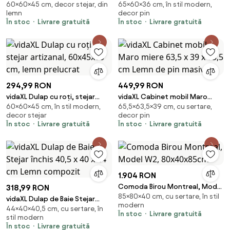
60×60×45 cm, decor stejar, din
65×60×36 cm, în stil modern,
maro, 60x45x60 cm, lemn
miere, 60x36x65 cm, lemn
lemn
decor pin
prelucrat
masiv de pin
În stoc
Livrare gratuită
În stoc
Livrare gratuită
294,99 RON
449,99 RON
vidaXL Dulap cu roți, stejar
vidaXL Cabinet mobil Maro
60×60×45 cm, în stil modern,
65,5×63,5×39 cm, cu sertare,
artizanal, 60x45x60 cm, lemn
miere 63,5 x 39 x 65,5 cm Lemn
decor stejar
decor pin
prelucrat
de pin masiv
În stoc
Livrare gratuită
În stoc
Livrare gratuită
1.904 RON
Comoda Birou Montreal, Model
318,99 RON
85×80×40 cm, cu sertare, în stil
W2, 80x40x85cm
vidaXL Dulap de Baie Stejar
modern
44×40×40,5 cm, cu sertare, în
închis 40,5 x 40 x 44 cm Lemn
În stoc
Livrare gratuită
stil modern
compozit
În stoc
Livrare gratuită