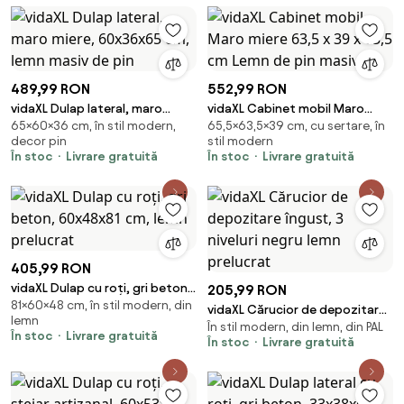
489,99 RON
552,99 RON
vidaXL Dulap lateral, maro
vidaXL Cabinet mobil Maro
65×60×36 cm, în stil modern,
65,5×63,5×39 cm, cu sertare, în
miere, 60x36x65 cm, lemn
miere 63,5 x 39 x 65,5 cm Lemn
decor pin
stil modern
masiv de pin
de pin masiv
În stoc
Livrare gratuită
În stoc
Livrare gratuită
405,99 RON
vidaXL Dulap cu roți, gri beton,
205,99 RON
81×60×48 cm, în stil modern, din
60x48x81 cm, lemn prelucrat
vidaXL Cărucior de depozitare
lemn
În stil modern, din lemn, din PAL
îngust, 3 niveluri negru lemn
În stoc
Livrare gratuită
În stoc
Livrare gratuită
prelucrat