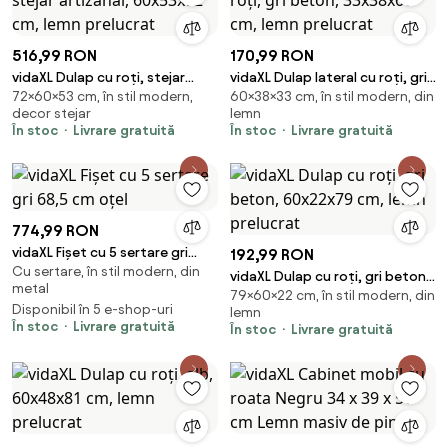
516,99 RON
170,99 RON
vidaXL Dulap cu roți, stejar
vidaXL Dulap lateral cu roți, gri
72×60×53 cm, în stil modern,
60×38×33 cm, în stil modern, din
artizanal, 60x53x72 cm, lemn
beton, 33x38x60 cm, lemn
decor stejar
lemn
prelucrat
prelucrat
În stoc
Livrare gratuită
În stoc
Livrare gratuită
774,99 RON
vidaXL Fișet cu 5 sertare gri
192,99 RON
Cu sertare, în stil modern, din
68,5 cm oțel
vidaXL Dulap cu roți, gri beton,
metal
79×60×22 cm, în stil modern, din
60x22x79 cm, lemn prelucrat
Disponibil în 5 e-shop-uri
lemn
În stoc
Livrare gratuită
În stoc
Livrare gratuită