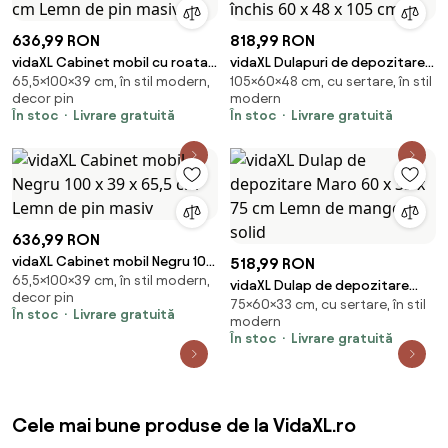
636,99 RON
818,99 RON
vidaXL Cabinet mobil cu roata
vidaXL Dulapuri de depozitare 2
65,5×100×39 cm, în stil modern,
105×60×48 cm, cu sertare, în stil
Gri 100 x 39 x 65,5 cm Lemn de
pcs Stejar închis 60 x 48 x 105
decor pin
modern
pin masiv
cm
În stoc
Livrare gratuită
În stoc
Livrare gratuită
636,99 RON
vidaXL Cabinet mobil Negru 100
518,99 RON
65,5×100×39 cm, în stil modern,
x 39 x 65,5 cm Lemn de pin
vidaXL Dulap de depozitare
decor pin
masiv
75×60×33 cm, cu sertare, în stil
Maro 60 x 33 x 75 cm Lemn de
În stoc
Livrare gratuită
modern
mango solid
În stoc
Livrare gratuită
Cele mai bune produse de la VidaXL.ro