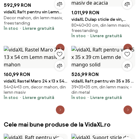
592,99 RON
vidaXL Raft pentru vin Lemn
1.011,99 RON
Decor mahon, din lemn masiv,
masiv de mahon
vidaXL Dulap sticle de vin,
freestanding
80×40×30 cm, din lemn masiv,
40x30x80 cm, lemn masiv de
În stoc
Livrare gratuită
freestanding
acacia
În stoc
Livrare gratuită
160,99 RON
526,99 RON
vidaXL Rastel Maro 24 x 13 x 54
vidaXL Raft pentru vin 35 x 35 x
54×24×13 cm, decor mahon, din
39×35×35 cm, din lemn masiv, -
cm Lemn masiv de mahon
39 cm Lemn de mango solid
lemn masiv
din metal
În stoc
Livrare gratuită
În stoc
Livrare gratuită
Cele mai bune produse de la VidaXL.ro