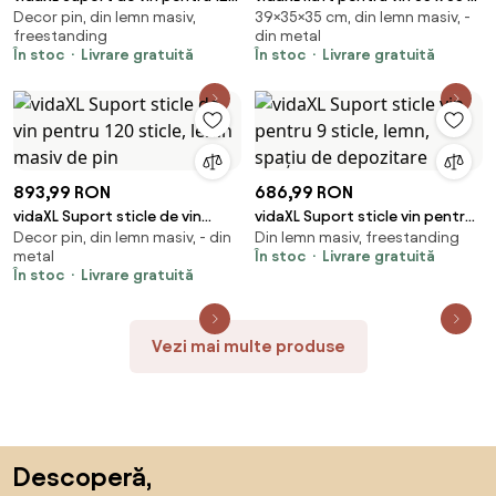
Decor pin, din lemn masiv,
39×35×35 cm, din lemn masiv, -
sticle, lemn de pin
39 cm Lemn de mango solid
freestanding
din metal
În stoc
Livrare gratuită
În stoc
Livrare gratuită
893,99 RON
686,99 RON
vidaXL Suport sticle de vin
vidaXL Suport sticle vin pentru
Decor pin, din lemn masiv, - din
Din lemn masiv, freestanding
pentru 120 sticle, lemn masiv de
9 sticle, lemn, spațiu de
metal
În stoc
Livrare gratuită
pin
depozitare
În stoc
Livrare gratuită
Vezi mai multe produse
Sari peste subsol, revino la începutul paginii
Descoperă,