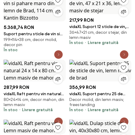
217,99 RON
vidaXL Suport 12 sticle de vin,
5.368,74 RON
36×47×21 cm, decor stejar, din
47 x 21 x 36, lemn masiv de
Suport pentru sticle de vin si
lemn masiv
stejar
199×114×38 cm, decor molid,
pahare maro din lemn de Brad,
În stoc
Livrare gratuită
decor pin
114 cm, Kantin Bizzotto
În stoc
287,99 RON
356,99 RON
vidaXL Raft pentru vin natural
vidaXL Suport pentru 25 de
80×24×14 cm, decor mahon, din
Decor molid, din lemn masiv,
24 x 14 x 80 cm Lemn masiv de
sticle de vin, lemn masiv de
lemn masiv
freestanding
mahon
brad
În stoc
Livrare gratuită
În stoc
Livrare gratuită