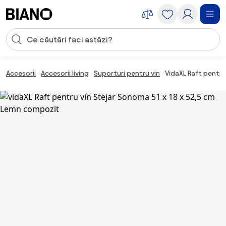
Sari peste navigare, accesează conținutul
Introducerea căutării
Sari peste conținut, mergi la subsol
Accesorii
Accesorii living
Suporturi pentru vin
VidaXL Raft pentru