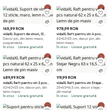
165,99 RON
978,99 RON
vidaXL Suport de vinuri, 12
vidaXL Raft pentru vin 4 pcs
Decor pin, din lemn masiv,
62×62×25 cm, decor pin, din
sticle, maro, lemn masiv de pin
natural 62 x 25 x 62 cm Lemn de
suspendate
lemn masiv
pin masiv
În stoc
Livrare gratuită
În stoc
Livrare gratuită
489,99 RON
119,99 RON
vidaXL Raft pentru vin 2 pcs
vidaXL Raft pentru vin Stejar
62×62×25 cm, decor pin, din
25×63×16,5 cm, decor stejar, -
natural 62 x 25 x 62 cm Lemn de
Negru 63 x 16,5 x 25 cm
lemn masiv
din metal
pin masiv
În stoc
Livrare gratuită
În stoc
Livrare gratuită