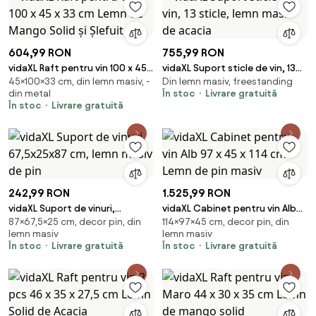
604,99 RON
755,99 RON
vidaXL Raft pentru vin 100 x 45 x
vidaXL Suport sticle de vin, 13
45×100×33 cm, din lemn masiv, -
Din lemn masiv, freestanding
33 cm Lemn de Mango Solid și
sticle, lemn masiv de acacia
din metal
În stoc
Livrare gratuită
Şlefuit
În stoc
Livrare gratuită
242,99 RON
1.525,99 RON
vidaXL Suport de vinuri,
vidaXL Cabinet pentru vin Alb
87×67,5×25 cm, decor pin, din
114×97×45 cm, decor pin, din
67,5x25x87 cm, lemn masiv de
97 x 45 x 114 cm Lemn de pin
lemn masiv
lemn masiv
pin
masiv
În stoc
Livrare gratuită
În stoc
Livrare gratuită