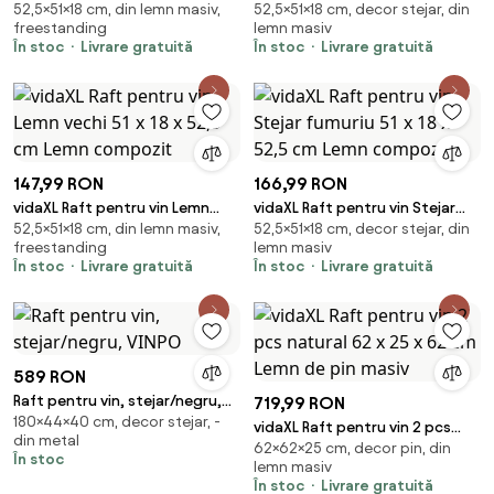
52,5×51×18 cm, din lemn masiv,
52,5×51×18 cm, decor stejar, din
Sonoma 51 x 18 x 52,5 cm Lemn
Artizanal 51 x 18 x 52,5 cm
freestanding
lemn masiv
compozit
În stoc
Livrare gratuită
În stoc
Livrare gratuită
147,99 RON
166,99 RON
vidaXL Raft pentru vin Lemn
vidaXL Raft pentru vin Stejar
52,5×51×18 cm, din lemn masiv,
52,5×51×18 cm, decor stejar, din
vechi 51 x 18 x 52,5 cm Lemn
fumuriu 51 x 18 x 52,5 cm Lemn
freestanding
lemn masiv
compozit
compozit
În stoc
Livrare gratuită
În stoc
Livrare gratuită
589 RON
Raft pentru vin, stejar/negru,
719,99 RON
180×44×40 cm, decor stejar, -
VINPO
vidaXL Raft pentru vin 2 pcs
din metal
62×62×25 cm, decor pin, din
natural 62 x 25 x 62 cm Lemn de
În stoc
lemn masiv
pin masiv
În stoc
Livrare gratuită