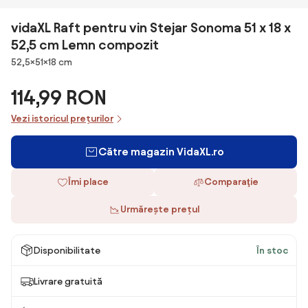
vidaXL Raft pentru vin Stejar Sonoma 51 x 18 x
52,5 cm Lemn compozit
Dimensiuni
52,5×51×18 cm
114,99 RON
Vezi istoricul prețurilor
Către magazin VidaXL.ro
Îmi place
Comparaţie
Urmărește prețul
Disponibilitate
În stoc
Livrare gratuită