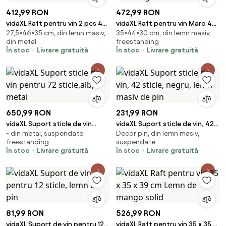
412,99 RON
472,99 RON
vidaXL Raft pentru vin 2 pcs 46
vidaXL Raft pentru vin Maro 44
27,5×46×35 cm, din lemn masiv, -
35×44×30 cm, din lemn masiv,
x 35 x 27,5 cm Lemn Solid de
x 30 x 35 cm Lemn de mango
din metal
freestanding
Acacia
solid
În stoc
Livrare gratuită
În stoc
Livrare gratuită
650,99 RON
231,99 RON
vidaXL Suport sticle de vin
vidaXL Suport sticle de vin, 42
- din metal, suspendate,
Decor pin, din lemn masiv,
pentru 72 sticle,alb, metal
sticle, negru, lemn masiv de pin
freestanding
suspendate
În stoc
Livrare gratuită
În stoc
Livrare gratuită
81,99 RON
526,99 RON
vidaXL Suport de vin pentru 12
vidaXL Raft pentru vin 35 x 35 x