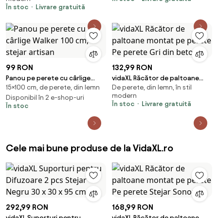
În stoc
Livrare gratuită
99 RON
132,99 RON
Panou pe perete cu cârlige
vidaXL Răcător de paltoane
15×100 cm, de perete, din lemn
De perete, din lemn, în stil
Walker 100 cm, stejar artisan
montat pe perete Pe perete
modern
Disponibil în 2 e-shop-uri
Gri din beton
În stoc
Livrare gratuită
În stoc
Cele mai bune produse de la VidaXL.ro
292,99 RON
168,99 RON
vidaXL Suporturi pentru
vidaXL Răcător de paltoane