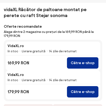
vidaXL Răcător de paltoane montat pe
perete cu raft Stejar sonoma
Oferte recomandate
Alege dintre 2 magazine cu prețuri de la 169,99 RON până la
179,99 RON:
VidaXL.ro
În stoc
Livrare gratuită
14 zile de returnat
169,99 RON
Către e-shop
VidaXL.ro
În stoc
Livrare gratuită
14 zile de returnat
179,99 RON
Către e-shop