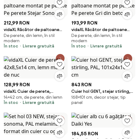
212,99 RON
193,99 RON
vidaXL Răcător de paltoane
vidaXL Răcător de paltoane
De perete, din lemn, în stil
De perete, din lemn, în stil
montat pe perete Pe perete
montat pe perete Pe perete
modern
modern
Stejar Sonoma
Gri din beton
În stoc
Livrare gratuită
În stoc
Livrare gratuită
128,99 RON
843 RON
vidaXL Cuier de perete,
Cuier hol GENT, stejar stirling,
14×42 cm, de perete, din lemn
168×101 cm, decor stejar, tip
42x8,5x14 cm, lemn masiv de
PAL, 101x24x168 cm
În stoc
Livrare gratuită
panel
nuc
184,55 RON