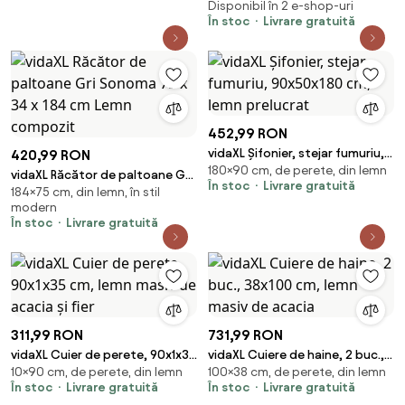
Disponibil în 2 e-shop-uri
În stoc
Livrare gratuită
452,99 RON
vidaXL Șifonier, stejar fumuriu,
420,99 RON
180×90 cm, de perete, din lemn
90x50x180 cm, lemn prelucrat
vidaXL Răcător de paltoane Gri
În stoc
Livrare gratuită
184×75 cm, din lemn, în stil
Sonoma 75 x 34 x 184 cm Lemn
modern
compozit
În stoc
Livrare gratuită
311,99 RON
731,99 RON
vidaXL Cuier de perete, 90x1x35
vidaXL Cuiere de haine, 2 buc.,
10×90 cm, de perete, din lemn
100×38 cm, de perete, din lemn
cm, lemn masiv de acacia și fier
38x100 cm, lemn masiv de
În stoc
Livrare gratuită
În stoc
Livrare gratuită
acacia