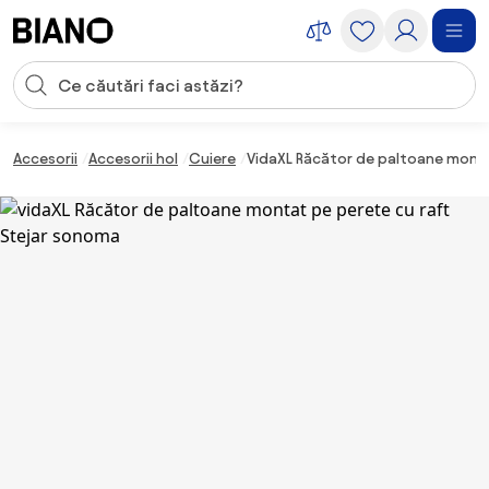
Sari peste navigare, accesează conținutul
Introducerea căutării
Sari peste conținut, mergi la subsol
Accesorii
Accesorii hol
Cuiere
VidaXL Răcător de paltoane monta