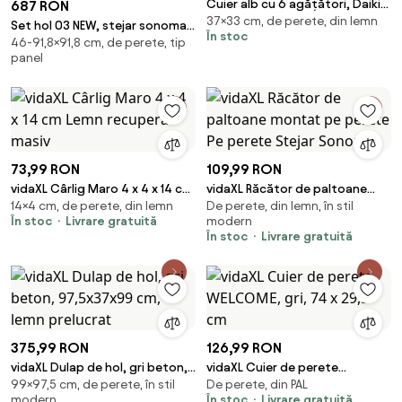
Cuier alb cu 6 agățători, Daiki
687 RON
37×33 cm, de perete, din lemn
Yes
Set hol 03 NEW, stejar sonoma,
În stoc
46-91,8×91,8 cm, de perete, tip
PAL melaminat, format din cuier
panel
cu ogli
73,99 RON
109,99 RON
vidaXL Cârlig Maro 4 x 4 x 14 cm
vidaXL Răcător de paltoane
14×4 cm, de perete, din lemn
De perete, din lemn, în stil
Lemn recuperat masiv
montat pe perete Pe perete
În stoc
Livrare gratuită
modern
Stejar Sonoma
În stoc
Livrare gratuită
375,99 RON
126,99 RON
vidaXL Dulap de hol, gri beton,
vidaXL Cuier de perete
99×97,5 cm, de perete, în stil
De perete, din PAL
97,5x37x99 cm, lemn prelucrat
WELCOME, gri, 74 x 29,5 cm
modern
În stoc
Livrare gratuită