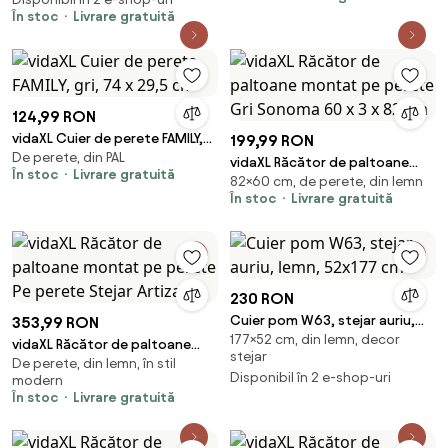
În stoc
Livrare gratuită
124,99 RON
vidaXL Cuier de perete FAMILY,
199,99 RON
De perete, din PAL
gri, 74 x 29,5 cm
vidaXL Răcător de paltoane
În stoc
Livrare gratuită
82×60 cm, de perete, din lemn
montat pe perete Gri Sonoma
În stoc
Livrare gratuită
60 x 3 x 82 cm
230 RON
Cuier pom W63, stejar auriu,
353,99 RON
177×52 cm, din lemn, decor
lemn, 52x177 cm
vidaXL Răcător de paltoane
stejar
De perete, din lemn, în stil
montat pe perete Pe perete
Disponibil în 2 e-shop-uri
modern
Stejar Artizanal
În stoc
Livrare gratuită