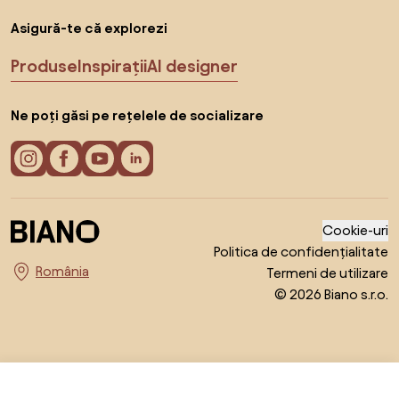
Asigură-te că explorezi
Produse
Inspirații
AI designer
Ne poți găsi pe rețelele de socializare
Cookie-uri
Politica de confidențialitate
Termeni de utilizare
Alege țara
© 2026 Biano s.r.o.
De la 169,99 RON
Arată ofertele