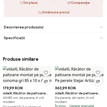
Îmi place
Comparaţie
Urmărește prețul
Descrierea produsului
Specificații
Produse similare
179,99 RON
363,99 RON
vidaXL Răcător de paltoane
vidaXL Răcător de paltoane
45×85 cm, de perete, în stil
De perete, din lemn, în stil
montat pe perete sonoma gri
montat pe perete Pe perete
modern
modern
85 x 10 x 45 cm
Stejar Artizanal
În stoc
Livrare gratuită
Disponibil în 2 e-shop-uri