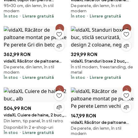
95×30 cm, din lemn, în stil
De perete, din lemn, în stil
Difuzoare 2 pcs Stejar Negru 30
montat pe perete Pe perete
modern
modern
x 30 x 95 cm
Stejar Sonoma
În stoc
Livrare gratuită
În stoc
Livrare gratuită
362,99 RON
329,99 RON
vidaXL Răcător de paltoane
vidaXL Standuri boxe 2 buc,
De perete, din lemn, în stil
În stil modern, freestanding, de
montat pe perete Pe perete
sticlă securizată, design 2
modern
metal
Gri din beton
coloane, negru
În stoc
Livrare gratuită
În stoc
Livrare gratuită
504,99 RON
vidaXL Cuiere de haine, 2 buc.,
147,99 RON
Din lemn, tip panel, în stil retro
alb
vidaXL Răcător de paltoane
Disponibil în 2 e-shop-uri
De perete, din lemn, în stil
montat pe perete Pe perete
În stoc
Livrare gratuită
modern
Lemn vechi