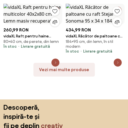
260,99 RON
434,99 RON
vidaXL Raft pentru haine
vidaXL Răcător de paltoane cu
80×40 cm, de perete, din lemn
184×95 cm, din lemn, în stil
multicolor 40x2x80 cm Lemn
raft Stejar Sonoma 95 x 34 x
În stoc
Livrare gratuită
modern
masiv recuperat
184 cm
În stoc
Livrare gratuită
Vezi mai multe produse
Sari peste subsol, revino la începutul paginii
Descoperă,
inspiră-te și
fii pe deplin
creativ